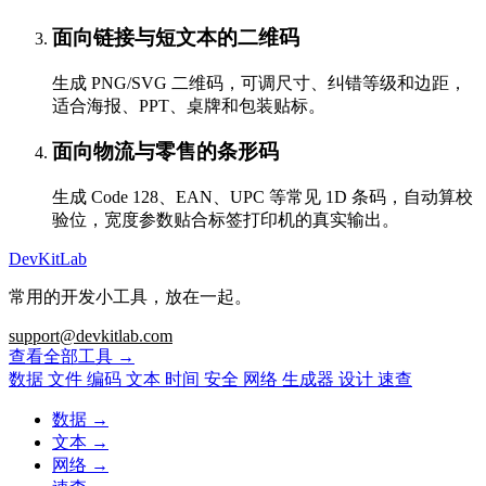
面向链接与短文本的二维码
生成 PNG/SVG 二维码，可调尺寸、纠错等级和边距，
适合海报、PPT、桌牌和包装贴标。
面向物流与零售的条形码
生成 Code 128、EAN、UPC 等常见 1D 条码，自动算校
验位，宽度参数贴合标签打印机的真实输出。
DevKitLab
常用的开发小工具，放在一起。
support@devkitlab.com
查看全部工具
→
数据
文件
编码
文本
时间
安全
网络
生成器
设计
速查
数据
→
文本
→
网络
→