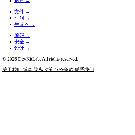
速查
→
文件
→
时间
→
生成器
→
编码
→
安全
→
设计
→
© 2026 DevKitLab. All rights reserved.
关于我们
博客
隐私政策
服务条款
联系我们
JSON 格式化
对 JSON 进行格式化、压缩、校验和错
误定位，适合阅读接口响应、配置文件和调试日志。
数