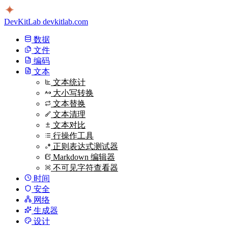
DevKitLab
devkitlab.com
数据
文件
编码
文本
文本统计
大小写转换
文本替换
文本清理
文本对比
行操作工具
正则表达式测试器
Markdown 编辑器
不可见字符查看器
时间
安全
网络
生成器
设计