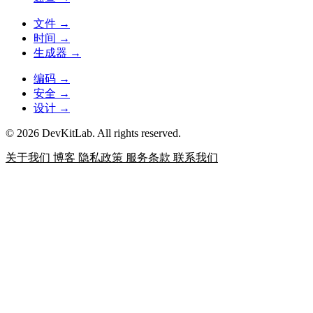
文件
→
时间
→
生成器
→
编码
→
安全
→
设计
→
© 2026 DevKitLab. All rights reserved.
关于我们
博客
隐私政策
服务条款
联系我们
JSON 格式化
对 JSON 进行格式化、压缩、校验和错
误定位，适合阅读接口响应、配置文件和调试日志。
数