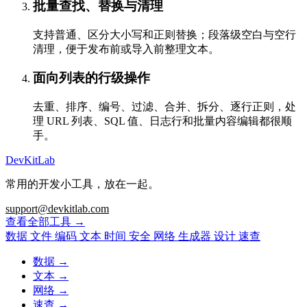
批量查找、替换与清理
支持普通、区分大小写和正则替换；段落级空白与空行
清理，便于发布前或导入前整理文本。
面向列表的行级操作
去重、排序、编号、过滤、合并、拆分、逐行正则，处
理 URL 列表、SQL 值、日志行和批量内容编辑都很顺
手。
DevKitLab
常用的开发小工具，放在一起。
support@devkitlab.com
查看全部工具
→
数据
文件
编码
文本
时间
安全
网络
生成器
设计
速查
数据
→
文本
→
网络
→
速查
→