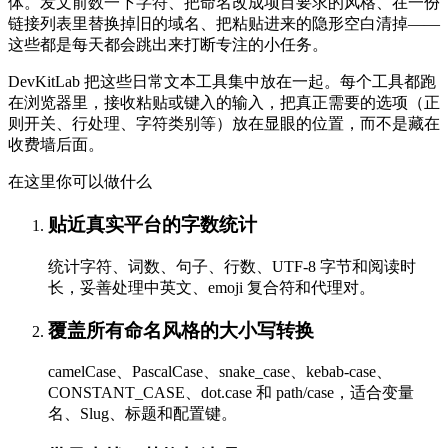
体。发文前数一下字符、把命名改成项目要求的风格、在一份
链接列表里替换掉旧的域名、把粘贴进来的隐形空白清掉——
这些都是每天都会跳出来打断专注的小任务。
DevKitLab 把这些日常文本工具集中放在一起。每个工具都跑
在浏览器里，接收粘贴或键入的输入，把真正需要的选项（正
则开关、行处理、字符类别等）放在显眼的位置，而不是藏在
收费墙后面。
在这里你可以做什么
贴近真实平台的字数统计
统计字符、词数、句子、行数、UTF-8 字节和阅读时
长，妥善处理中英文、emoji 复合符和代理对。
覆盖所有命名风格的大小写转换
camelCase、PascalCase、snake_case、kebab-case、
CONSTANT_CASE、dot.case 和 path/case，适合变量
名、Slug、标题和配置键。