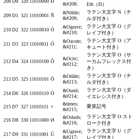
208
D0
320
11010000
Ð
&#208;
Eth（Ð）
ラテン大文字 N（チ
&Ntilde;
209
D1
321
11010001
Ñ
&#209;
ルダ付き）
ラテン大文字 O（グ
&Ograve;
210
D2
322
11010010
Ò
&#210;
レイブ付き）
ラテン大文字 O（ア
&Oacute;
211
D3
323
11010011
Ó
&#211;
キュート付き）
ラテン大文字 O（サ
&Ocirc;
212
D4
324
11010100
Ô
ーカムフレックス付
&#212;
き）
ラテン大文字 O（チ
&Otilde;
213
D5
325
11010101
Õ
&#213;
ルダ付き）
ラテン大文字 O（ダ
&Ouml;
214
D6
326
11010110
Ö
&#214;
イエレシス付き）
&times;
乗算記号
215
D7
327
11010111
×
&#215;
ラテン大文字 O スト
&Oslash;
216
D8
330
11011000
Ø
&#216;
ローク付き
ラテン大文字 U（グ
&Ugrave;
217
D9
331
11011001
Ù
&#217;
レイブ付き）