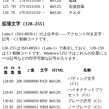
124
7C
174
01111100
|
&#124;
縦線
125
7D
175
01111101
}
&#125;
右波括弧
126
7E
176
01111110
~
&#126;
チルダ
拡張文字（128–255）
Latin-1（ISO-8859-1）の上位半分——アクセント付き文字・
記号・C1 制御コードです。
128–255 は ISO-8859-1（Latin-1）で表示しており、128–159
は C1 制御コードです。Windows-1252 ではこれらの位置にユ
ーロ記号などの印字可能な記号が入ります。
10
16
8
2 進
文字
HTML
名称
進
進
進
パディング文字
128
80
200
10000000
PAD
&#128;
（C1）
ハイオクテットプリ
129
81
201
10000001
HOP
&#129;
セット（C1）
130
82
202
10000010
BPH
&#130;
ブレーク許可（C1）
131
83
203
10000011
NBH
&#131;
ノーブレーク（C1）