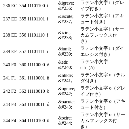
ラテン小文字 i（グレ
&igrave;
236
EC
354
11101100
ì
&#236;
イブ付き）
ラテン小文字 i（アキ
&iacute;
237
ED
355
11101101
í
&#237;
ュート付き）
ラテン小文字 i（サー
&icirc;
238
EE
356
11101110
î
カムフレックス付
&#238;
き）
ラテン小文字 i（ダイ
&iuml;
239
EF
357
11101111
ï
&#239;
エレシス付き）
ラテン小文字
&eth;
240
F0
360
11110000
ð
&#240;
eth（ð）
ラテン小文字 n（チル
&ntilde;
241
F1
361
11110001
ñ
&#241;
ダ付き）
ラテン小文字 o（グレ
&ograve;
242
F2
362
11110010
ò
&#242;
イブ付き）
ラテン小文字 o（アキ
&oacute;
243
F3
363
11110011
ó
&#243;
ュート付き）
ラテン小文字 o（サー
&ocirc;
244
F4
364
11110100
ô
カムフレックス付
&#244;
き）