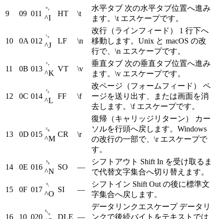
水平タブ
次の水平タブ位置へ進み
␉
9
09
011
HT
\t
^I
ます。\t エスケープです。
改行（ラインフィード）
1 行下へ
␊
10
0A
012
LF
\n
移動します。Unix と macOS の改
^J
行で、\n エスケープです。
垂直タブ
次の垂直タブ位置へ進み
␋
11
0B
013
VT
\v
^K
ます。\v エスケープです。
改ページ（フォームフィード）
ペ
␌
12
0C
014
FF
\f
ージを送り出す、または画面を消
^L
去します。\f エスケープです。
復帰（キャリッジリターン）
カー
ソルを行頭へ戻します。Windows
␍
13
0D
015
CR
\r
^M
の改行の一部で、\r エスケープで
す。
シフトアウト
Shift In を受け取るま
␎
14
0E
016
SO
—
^N
で代替文字集合へ切り替えます。
シフトイン
Shift Out の後に標準文
␏
15
0F
017
SI
—
^O
字集合へ戻します。
データリンクエスケープ
データリ
␐
16
10
020
DLE
—
ンクで後続バイトをテキストでは