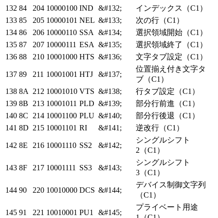
132
84
204
10000100
IND
&#132;
インデックス（C1）
133
85
205
10000101
NEL
&#133;
次の行（C1）
134
86
206
10000110
SSA
&#134;
選択領域開始（C1）
135
87
207
10000111
ESA
&#135;
選択領域終了（C1）
136
88
210
10001000
HTS
&#136;
文字タブ設定（C1）
位置揃え付き文字タ
137
89
211
10001001
HTJ
&#137;
ブ（C1）
138
8A
212
10001010
VTS
&#138;
行タブ設定（C1）
139
8B
213
10001011
PLD
&#139;
部分行前進（C1）
140
8C
214
10001100
PLU
&#140;
部分行後退（C1）
141
8D
215
10001101
RI
&#141;
逆改行（C1）
シングルシフト
142
8E
216
10001110
SS2
&#142;
2（C1）
シングルシフト
143
8F
217
10001111
SS3
&#143;
3（C1）
デバイス制御文字列
144
90
220
10010000
DCS
&#144;
（C1）
プライベート用途
145
91
221
10010001
PU1
&#145;
1（C1）