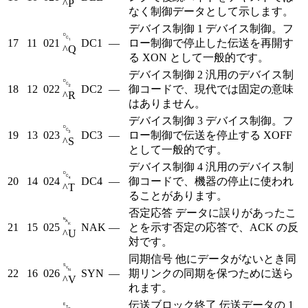
^P
なく制御データとして示します。
デバイス制御 1
デバイス制御。フ
␑
17
11
021
DC1
—
ロー制御で停止した伝送を再開す
^Q
る XON として一般的です。
デバイス制御 2
汎用のデバイス制
␒
18
12
022
DC2
—
御コードで、現代では固定の意味
^R
はありません。
デバイス制御 3
デバイス制御。フ
␓
19
13
023
DC3
—
ロー制御で伝送を停止する XOFF
^S
として一般的です。
デバイス制御 4
汎用のデバイス制
␔
20
14
024
DC4
—
御コードで、機器の停止に使われ
^T
ることがあります。
否定応答
データに誤りがあったこ
␕
21
15
025
NAK
—
とを示す否定の応答で、ACK の反
^U
対です。
同期信号
他にデータがないとき同
␖
22
16
026
SYN
—
期リンクの同期を保つために送ら
^V
れます。
伝送ブロック終了
伝送データの 1
␗