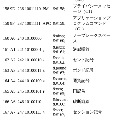
プライバシーメッセ
158
9E
236
10011110
PM
&#158;
ージ（C1）
アプリケーションプ
159
9F
237
10011111
APC
&#159;
ログラムコマンド
（C1）
ノーブレークスペー
&nbsp;
160
A0
240
10100000
&#160;
ス
&iexcl;
逆感嘆符
161
A1
241
10100001
¡
&#161;
&cent;
セント記号
162
A2
242
10100010
¢
&#162;
&pound;
ポンド記号
163
A3
243
10100011
£
&#163;
&curren;
通貨記号
164
A4
244
10100100
¤
&#164;
&yen;
円記号
165
A5
245
10100101
¥
&#165;
&brvbar;
破断縦線
166
A6
246
10100110
¦
&#166;
&sect;
セクション記号
167
A7
247
10100111
§
&#167;