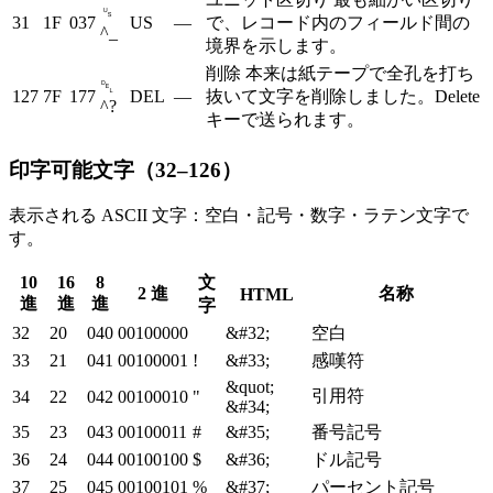
␟
31
1F
037
US
—
で、レコード内のフィールド間の
^_
境界を示します。
削除
本来は紙テープで全孔を打ち
␡
127
7F
177
DEL
—
抜いて文字を削除しました。Delete
^?
キーで送られます。
印字可能文字（32–126）
表示される ASCII 文字：空白・記号・数字・ラテン文字で
す。
10
16
8
文
2 進
名称
HTML
進
進
進
字
32
20
040
00100000
&#32;
空白
33
21
041
00100001
!
&#33;
感嘆符
&quot;
引用符
34
22
042
00100010
"
&#34;
35
23
043
00100011
#
&#35;
番号記号
36
24
044
00100100
$
&#36;
ドル記号
37
25
045
00100101
%
&#37;
パーセント記号