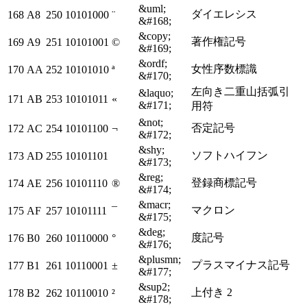
&uml;
ダイエレシス
168
A8
250
10101000
¨
&#168;
&copy;
著作権記号
169
A9
251
10101001
©
&#169;
&ordf;
女性序数標識
170
AA
252
10101010
ª
&#170;
左向き二重山括弧引
&laquo;
171
AB
253
10101011
«
&#171;
用符
&not;
否定記号
172
AC
254
10101100
¬
&#172;
&shy;
ソフトハイフン
173
AD
255
10101101
&#173;
&reg;
登録商標記号
174
AE
256
10101110
®
&#174;
&macr;
マクロン
175
AF
257
10101111
¯
&#175;
&deg;
度記号
176
B0
260
10110000
°
&#176;
&plusmn;
プラスマイナス記号
177
B1
261
10110001
±
&#177;
&sup2;
上付き 2
178
B2
262
10110010
²
&#178;