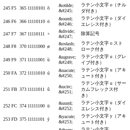
ラテン小文字 o（チル
&otilde;
245
F5
365
11110101
õ
&#245;
ダ付き）
ラテン小文字 o（ダイ
&ouml;
246
F6
366
11110110
ö
&#246;
エレシス付き）
&divide;
除算記号
247
F7
367
11110111
÷
&#247;
ラテン小文字 o スト
&oslash;
248
F8
370
11111000
ø
&#248;
ローク付き
ラテン小文字 u（グレ
&ugrave;
249
F9
371
11111001
ù
&#249;
イブ付き）
ラテン小文字 u（アキ
&uacute;
250
FA
372
11111010
ú
&#250;
ュート付き）
ラテン小文字 u（サー
&ucirc;
251
FB
373
11111011
û
カムフレックス付
&#251;
き）
ラテン小文字 u（ダイ
&uuml;
252
FC
374
11111100
ü
&#252;
エレシス付き）
ラテン小文字 y（アキ
&yacute;
253
FD
375
11111101
ý
&#253;
ュート付き）
ラテン小文字
&thorn;