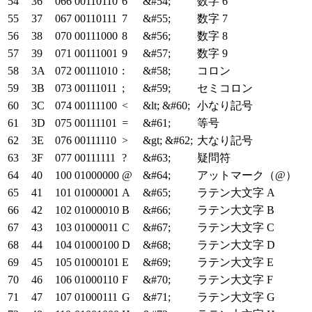
54
36
066
00110110
6
&#54;
数字 6
55
37
067
00110111
7
&#55;
数字 7
56
38
070
00111000
8
&#56;
数字 8
57
39
071
00111001
9
&#57;
数字 9
58
3A
072
00111010
:
&#58;
コロン
59
3B
073
00111011
;
&#59;
セミコロン
60
3C
074
00111100
<
&lt;
&#60;
小なり記号
61
3D
075
00111101
=
&#61;
等号
62
3E
076
00111110
>
&gt;
&#62;
大なり記号
63
3F
077
00111111
?
&#63;
疑問符
64
40
100
01000000
@
&#64;
アットマーク（@）
65
41
101
01000001
A
&#65;
ラテン大文字 A
66
42
102
01000010
B
&#66;
ラテン大文字 B
67
43
103
01000011
C
&#67;
ラテン大文字 C
68
44
104
01000100
D
&#68;
ラテン大文字 D
69
45
105
01000101
E
&#69;
ラテン大文字 E
70
46
106
01000110
F
&#70;
ラテン大文字 F
71
47
107
01000111
G
&#71;
ラテン大文字 G