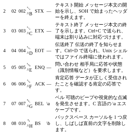
テキスト開始
メッセージ本文の開
␂
2
02
002
STX
—
始を示し、SOH で始まったヘッダ
^B
ーを終えます。
テキスト終了
メッセージ本文の終
␃
3
03
003
ETX
—
了を示します。Ctrl+C で送られ、
^C
端末は割り込みに対応づけます。
伝送終了
伝送の終了を知らせま
␄
4
04
004
EOT
—
す。Ctrl+D で送られ、Unix シェル
^D
ではファイル終端に使われます。
問い合わせ
相手局に応答や状態
␅
5
05
005
ENQ
—
^E
（識別情報など）を要求します。
肯定応答
データが正しく受信され
␆
6
06
006
ACK
—
たことを確認する肯定の応答で
^F
す。
ベル
可聴のビープや視覚的な点滅
␇
7
07
007
BEL
\a
を発生させます。C 言語の \a エス
^G
ケープです。
バックスペース
カーソルを 1 つ戻
␈
8
08
010
BS
\b
し、しばしば直前の文字を削除し
^H
ます。