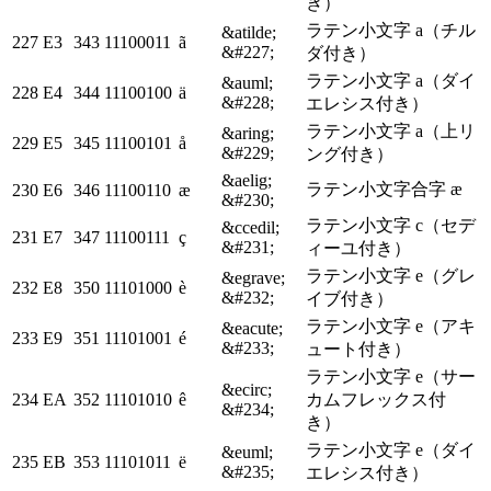
き）
ラテン小文字 a（チル
&atilde;
227
E3
343
11100011
ã
&#227;
ダ付き）
ラテン小文字 a（ダイ
&auml;
228
E4
344
11100100
ä
&#228;
エレシス付き）
ラテン小文字 a（上リ
&aring;
229
E5
345
11100101
å
&#229;
ング付き）
&aelig;
ラテン小文字合字 æ
230
E6
346
11100110
æ
&#230;
ラテン小文字 c（セデ
&ccedil;
231
E7
347
11100111
ç
&#231;
ィーユ付き）
ラテン小文字 e（グレ
&egrave;
232
E8
350
11101000
è
&#232;
イブ付き）
ラテン小文字 e（アキ
&eacute;
233
E9
351
11101001
é
&#233;
ュート付き）
ラテン小文字 e（サー
&ecirc;
234
EA
352
11101010
ê
カムフレックス付
&#234;
き）
ラテン小文字 e（ダイ
&euml;
235
EB
353
11101011
ë
&#235;
エレシス付き）