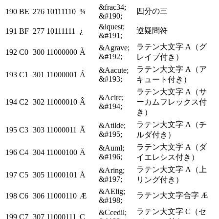
&frac34;
四分の三
190
BE
276
10111110
¾
&#190;
&iquest;
逆疑問符
191
BF
277
10111111
¿
&#191;
ラテン大文字 A（グ
&Agrave;
192
C0
300
11000000
À
&#192;
レイブ付き）
ラテン大文字 A（ア
&Aacute;
193
C1
301
11000001
Á
&#193;
キュート付き）
ラテン大文字 A（サ
&Acirc;
194
C2
302
11000010
Â
ーカムフレックス付
&#194;
き）
ラテン大文字 A（チ
&Atilde;
195
C3
303
11000011
Ã
&#195;
ルダ付き）
ラテン大文字 A（ダ
&Auml;
196
C4
304
11000100
Ä
&#196;
イエレシス付き）
ラテン大文字 A（上
&Aring;
197
C5
305
11000101
Å
&#197;
リング付き）
&AElig;
ラテン大文字合字 Æ
198
C6
306
11000110
Æ
&#198;
ラテン大文字 C（セ
&Ccedil;
199
C7
307
11000111
Ç