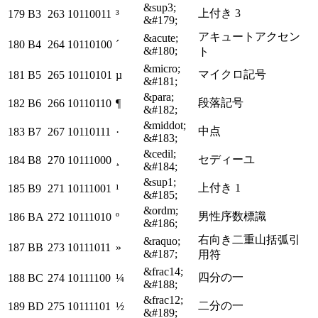
&sup3;
上付き 3
179
B3
263
10110011
³
&#179;
アキュートアクセン
&acute;
180
B4
264
10110100
´
&#180;
ト
&micro;
マイクロ記号
181
B5
265
10110101
µ
&#181;
&para;
段落記号
182
B6
266
10110110
¶
&#182;
&middot;
中点
183
B7
267
10110111
·
&#183;
&cedil;
セディーユ
184
B8
270
10111000
¸
&#184;
&sup1;
上付き 1
185
B9
271
10111001
¹
&#185;
&ordm;
男性序数標識
186
BA
272
10111010
º
&#186;
右向き二重山括弧引
&raquo;
187
BB
273
10111011
»
&#187;
用符
&frac14;
四分の一
188
BC
274
10111100
¼
&#188;
&frac12;
二分の一
189
BD
275
10111101
½
&#189;