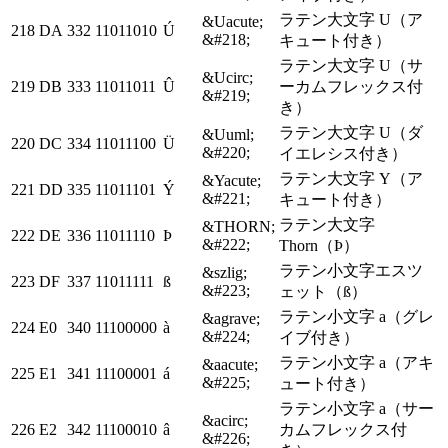
ラテン大文字 U（ア
&Uacute;
218
DA
332
11011010
Ú
&#218;
キュート付き）
ラテン大文字 U（サ
&Ucirc;
219
DB
333
11011011
Û
ーカムフレックス付
&#219;
き）
ラテン大文字 U（ダ
&Uuml;
220
DC
334
11011100
Ü
&#220;
イエレシス付き）
ラテン大文字 Y（ア
&Yacute;
221
DD
335
11011101
Ý
&#221;
キュート付き）
ラテン大文字
&THORN;
222
DE
336
11011110
Þ
&#222;
Thorn（Þ）
ラテン小文字エスツ
&szlig;
223
DF
337
11011111
ß
&#223;
ェット（ß）
ラテン小文字 a（グレ
&agrave;
224
E0
340
11100000
à
&#224;
イブ付き）
ラテン小文字 a（アキ
&aacute;
225
E1
341
11100001
á
&#225;
ュート付き）
ラテン小文字 a（サー
&acirc;
226
E2
342
11100010
â
カムフレックス付
&#226;