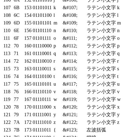
107
6B
153
01101011
k
&#107;
ラテン小文字 k
108
6C
154
01101100
l
&#108;
ラテン小文字 l
109
6D
155
01101101
m
&#109;
ラテン小文字 m
110
6E
156
01101110
n
&#110;
ラテン小文字 n
111
6F
157
01101111
o
&#111;
ラテン小文字 o
112
70
160
01110000
p
&#112;
ラテン小文字 p
113
71
161
01110001
q
&#113;
ラテン小文字 q
114
72
162
01110010
r
&#114;
ラテン小文字 r
115
73
163
01110011
s
&#115;
ラテン小文字 s
116
74
164
01110100
t
&#116;
ラテン小文字 t
117
75
165
01110101
u
&#117;
ラテン小文字 u
118
76
166
01110110
v
&#118;
ラテン小文字 v
119
77
167
01110111
w
&#119;
ラテン小文字 w
120
78
170
01111000
x
&#120;
ラテン小文字 x
121
79
171
01111001
y
&#121;
ラテン小文字 y
122
7A
172
01111010
z
&#122;
ラテン小文字 z
123
7B
173
01111011
{
&#123;
左波括弧