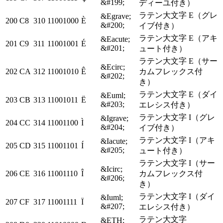
&#199;
ディーユ付き）
ラテン大文字 E（グレ
&Egrave;
200
C8
310
11001000
È
&#200;
イブ付き）
ラテン大文字 E（アキ
&Eacute;
201
C9
311
11001001
É
&#201;
ュート付き）
ラテン大文字 E（サー
&Ecirc;
202
CA
312
11001010
Ê
カムフレックス付
&#202;
き）
ラテン大文字 E（ダイ
&Euml;
203
CB
313
11001011
Ë
&#203;
エレシス付き）
ラテン大文字 I（グレ
&Igrave;
204
CC
314
11001100
Ì
&#204;
イブ付き）
ラテン大文字 I（アキ
&Iacute;
205
CD
315
11001101
Í
&#205;
ュート付き）
ラテン大文字 I（サー
&Icirc;
206
CE
316
11001110
Î
カムフレックス付
&#206;
き）
ラテン大文字 I（ダイ
&Iuml;
207
CF
317
11001111
Ï
&#207;
エレシス付き）
ラテン大文字
&ETH;