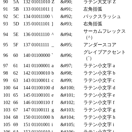
90
5A
132
01011010
Z
&#90;
ラテン大文字 Z
91
5B
133
01011011
[
&#91;
左角括弧
92
5C
134
01011100
\
&#92;
バックスラッシュ
93
5D
135
01011101
]
&#93;
右角括弧
サーカムフレックス
94
5E
136
01011110
^
&#94;
（^）
95
5F
137
01011111
_
&#95;
アンダースコア
グレイブアクセント
96
60
140
01100000
`
&#96;
（`）
97
61
141
01100001
a
&#97;
ラテン小文字 a
98
62
142
01100010
b
&#98;
ラテン小文字 b
99
63
143
01100011
c
&#99;
ラテン小文字 c
100
64
144
01100100
d
&#100;
ラテン小文字 d
101
65
145
01100101
e
&#101;
ラテン小文字 e
102
66
146
01100110
f
&#102;
ラテン小文字 f
103
67
147
01100111
g
&#103;
ラテン小文字 g
104
68
150
01101000
h
&#104;
ラテン小文字 h
105
69
151
01101001
i
&#105;
ラテン小文字 i
106
6A
152
01101010
j
&#106;
ラテン小文字 j