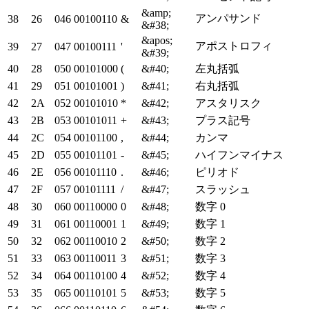
&amp;
アンパサンド
38
26
046
00100110
&
&#38;
&apos;
アポストロフィ
39
27
047
00100111
'
&#39;
40
28
050
00101000
(
&#40;
左丸括弧
41
29
051
00101001
)
&#41;
右丸括弧
42
2A
052
00101010
*
&#42;
アスタリスク
43
2B
053
00101011
+
&#43;
プラス記号
44
2C
054
00101100
,
&#44;
カンマ
45
2D
055
00101101
-
&#45;
ハイフンマイナス
46
2E
056
00101110
.
&#46;
ピリオド
47
2F
057
00101111
/
&#47;
スラッシュ
48
30
060
00110000
0
&#48;
数字 0
49
31
061
00110001
1
&#49;
数字 1
50
32
062
00110010
2
&#50;
数字 2
51
33
063
00110011
3
&#51;
数字 3
52
34
064
00110100
4
&#52;
数字 4
53
35
065
00110101
5
&#53;
数字 5