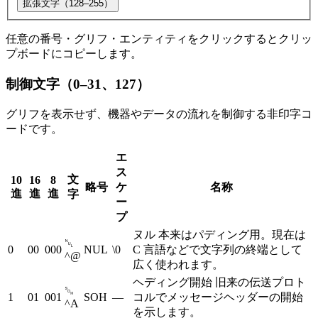
拡張文字（128–255）
任意の番号・グリフ・エンティティをクリックするとクリッ
プボードにコピーします。
制御文字（0–31、127）
グリフを表示せず、機器やデータの流れを制御する非印字コ
ードです。
エ
ス
文
10
16
8
略号
ケ
名称
進
進
進
字
ー
プ
ヌル
本来はパディング用。現在は
␀
0
00
000
NUL
\0
C 言語などで文字列の終端として
^@
広く使われます。
ヘディング開始
旧来の伝送プロト
␁
1
01
001
SOH
—
コルでメッセージヘッダーの開始
^A
を示します。