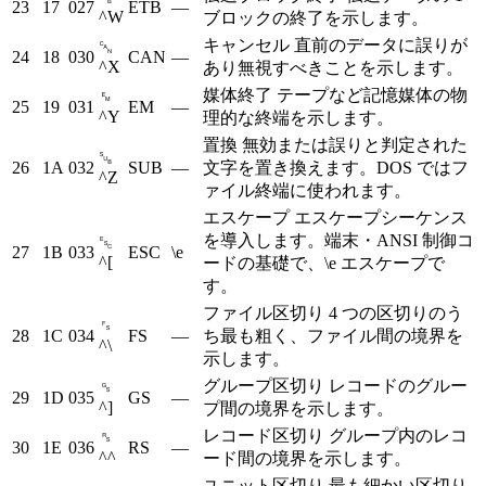
23
17
027
ETB
—
^W
ブロックの終了を示します。
キャンセル
直前のデータに誤りが
␘
24
18
030
CAN
—
^X
あり無視すべきことを示します。
媒体終了
テープなど記憶媒体の物
␙
25
19
031
EM
—
^Y
理的な終端を示します。
置換
無効または誤りと判定された
␚
26
1A
032
SUB
—
文字を置き換えます。DOS ではフ
^Z
ァイル終端に使われます。
エスケープ
エスケープシーケンス
を導入します。端末・ANSI 制御コ
␛
27
1B
033
ESC
\e
^[
ードの基礎で、\e エスケープで
す。
ファイル区切り
4 つの区切りのう
␜
28
1C
034
FS
—
ち最も粗く、ファイル間の境界を
^\
示します。
グループ区切り
レコードのグルー
␝
29
1D
035
GS
—
^]
プ間の境界を示します。
レコード区切り
グループ内のレコ
␞
30
1E
036
RS
—
^^
ード間の境界を示します。
ユニット区切り
最も細かい区切り