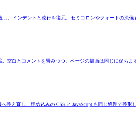
ドに整え直し、インデントと改行を復元。セミコロンやクォートの流
ipt を圧縮。空白とコメントを畳みつつ、ページの描画は同じに保ちま
え直し、埋め込みの CSS と JavaScript も同じ処理で整形