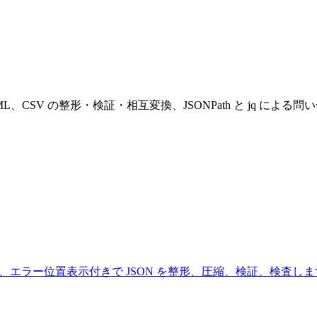
XML、CSV の整形・検証・相互変換、JSONPath と jq 
、エラー位置表示付きで JSON を整形、圧縮、検証、検査しま