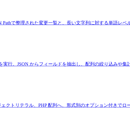
SON Pathで整理された変更一覧と、長い文字列に対する単語レ
フィルタを実行。JSON からフィールドを抽出し、配列の絞り込
ript オブジェクトリテラル、PHP 配列へ、形式別のオプション付き