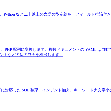
ift、Kotlin、Python など二十以上の言語の型定義を、フィール
ブジェクト、PHP 配列に変換します。複数ドキュメントの YAML は自動
インデントなどの型のワナを検出します。
y など多数の方言に対応した SQL 整形、インデント揃え、キーワード大