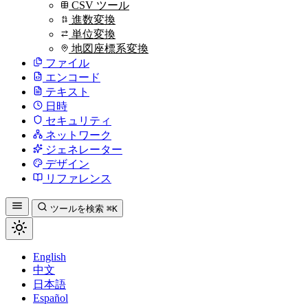
CSV ツール
進数変換
単位変換
地図座標系変換
ファイル
エンコード
テキスト
日時
セキュリティ
ネットワーク
ジェネレーター
デザイン
リファレンス
ツールを検索
⌘K
English
中文
日本語
Español