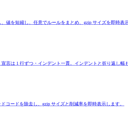
し、値を短縮し、任意でルールをまとめ、gzip サイズを即時表
、宣言は 1 行ずつ・インデント一貫。インデントと折り返し幅
縮し、デッドコードを除去し、gzip サイズと削減率を即時表示します。