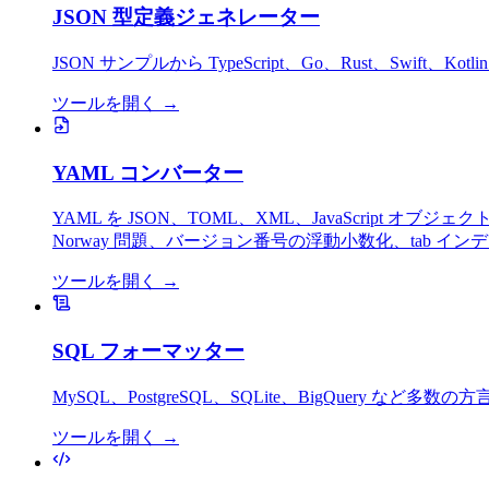
JSON 型定義ジェネレーター
JSON サンプルから TypeScript、Go、Rust、Sw
ツールを開く
→
YAML コンバーター
YAML を JSON、TOML、XML、JavaScript オ
Norway 問題、バージョン番号の浮動小数化、tab 
ツールを開く
→
SQL フォーマッター
MySQL、PostgreSQL、SQLite、BigQuer
ツールを開く
→