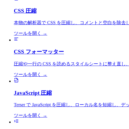
CSS 圧縮
本物の解析器で CSS を圧縮し、コメントと空白を除去
ツールを開く
→
CSS フォーマッター
圧縮や一行の CSS を読めるスタイルシートに整え直し
ツールを開く
→
JavaScript 圧縮
Terser で JavaScript を圧縮し、ローカル名を短
ツールを開く
→