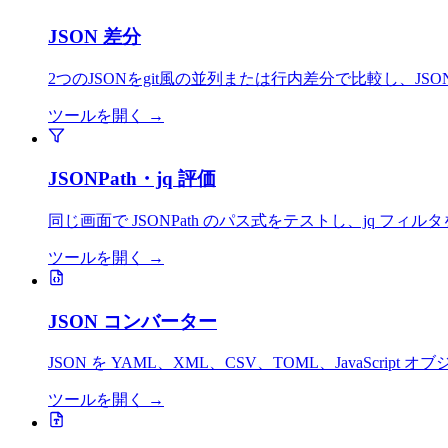
JSON 差分
2つのJSONをgit風の並列または行内差分で比較し、J
ツールを開く
→
JSONPath・jq 評価
同じ画面で JSONPath のパス式をテストし、jq 
ツールを開く
→
JSON コンバーター
JSON を YAML、XML、CSV、TOML、JavaSc
ツールを開く
→