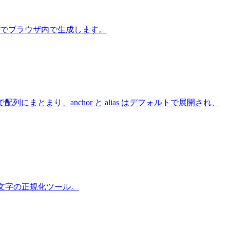
ド推論付きでブラウザ内で生成します。
で配列にまとまり、anchor と alias はデフォルトで展開され、
文字小文字の正規化ツール。