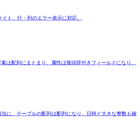
ライト、行・列のエラー表示に対応。
り返す同名要素は配列にまとまり、属性は接頭辞付きフィールドになり、
ブジェクト相当に、テーブルの配列は配列になり、日時と大きな整数も確