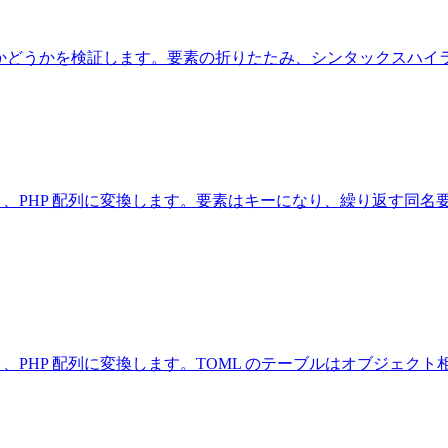
式かどうかを検証します。要素の折りたたみ、シンタックスハイ
pt オブジェクト、PHP 配列に変換します。要素はキーになり、繰
t オブジェクト、PHP 配列に変換します。TOML のテーブルはオ