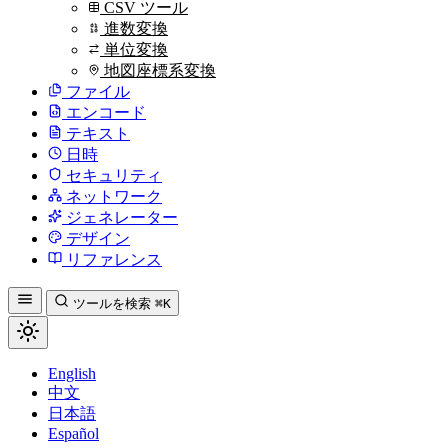
CSV ツール
進数変換
単位変換
地図座標系変換
ファイル
エンコード
テキスト
日時
セキュリティ
ネットワーク
ジェネレーター
デザイン
リファレンス
ツールを検索
⌘K
English
中文
日本語
Español