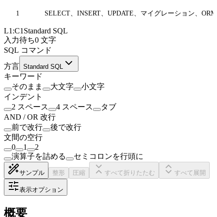
1
SELECT、INSERT、UPDATE、マイグレーション、ORM
L
1
:C
1
Standard SQL
入力待ち
0
文字
SQL コマンド
方言
Standard SQL
キーワード
そのまま
大文字
小文字
インデント
2 スペース
4 スペース
タブ
AND / OR 改行
前で改行
後で改行
文間の空行
0
1
2
演算子を詰める
セミコロンを行頭に
サンプル
整形
圧縮
すべて折りたたむ
すべて展開
表示オプション
概要