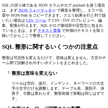
SQL の戻り値である JSON カラムやログ payload を扱う場合
は、まず
JSON フォーマッター
で構造を整理し、エラー位
置や JSON Path をコピーできます。クエリ結果を行と列で扱
いたい場合は
CSV ツール
で CSV / TSV のプレビュー、編
集、変換が行えます。SQL がログ接頭辞や定型文に包まれ
ているときは、まず
テキスト置換
で外側のテキストを取り
除いてからここで整形してください。
SQL 整形に関するいくつかの注意点
整形は可読性を変えるだけで、意味は変えません。方言やチ
ーム間で誤解されやすいポイントをまとめました。
整形は意味を変えない
ツールは空白、改行、インデント、キーワードの大文
字小文字だけを調整します。テーブル名、識別子、演
算子、引数は変わらず、整形前後で挙動は同じはずで
す。