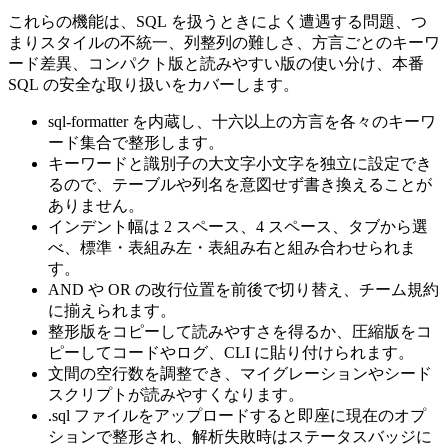
これらの機能は、SQL を扱うときによく遭遇する問題、つ
まりスタイルの不統一、列整列の難しさ、方言ごとのキーワ
ード差異、コンパクト版と読みやすい版の使い分け、本番
SQL の安全な取り扱いをカバーします。
sql-formatter を内蔵し、十六以上の方言を各々のキーワ
ード集合で整形します。
キーワードと識別子の大文字小文字を独立に設定でき
るので、テーブルや列名を意図せず書き換えることが
ありません。
インデント幅は 2 スペース、4 スペース、タブから選
べ、標準・表組み左・表組み右と組み合わせられま
す。
AND や OR の改行位置を前後で切り替え、チーム規約
に揃えられます。
整形版をコピーして読みやすさを得るか、圧縮版をコ
ピーしてコードやログ、CLI に貼り付けられます。
文間の空行数を調整でき、マイグレーションやシード
スクリプトが読みやすくなります。
.sql ファイルをアップロードすると即座に現在のオプ
ションで整形され、解析失敗時はステータスバッジに