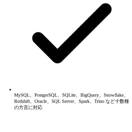
MySQL、PostgreSQL、SQLite、BigQuery、Snowflake、
Redshift、Oracle、SQL Server、Spark、Trino など十数種
の方言に対応