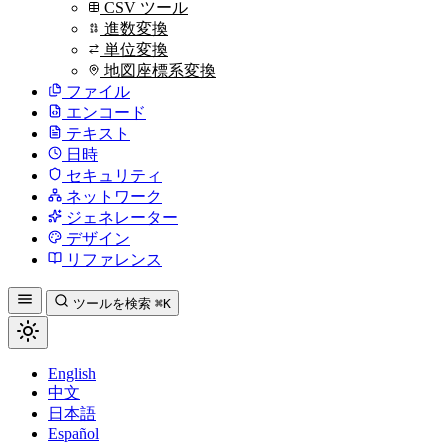
CSV ツール
進数変換
単位変換
地図座標系変換
ファイル
エンコード
テキスト
日時
セキュリティ
ネットワーク
ジェネレーター
デザイン
リファレンス
ツールを検索
⌘K
English
中文
日本語
Español