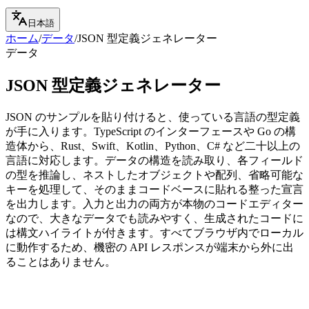
日本語
ホーム
/
データ
/
JSON 型定義ジェネレーター
データ
JSON 型定義ジェネレーター
JSON のサンプルを貼り付けると、使っている言語の型定義
が手に入ります。TypeScript のインターフェースや Go の構
造体から、Rust、Swift、Kotlin、Python、C# など二十以上の
言語に対応します。データの構造を読み取り、各フィールド
の型を推論し、ネストしたオブジェクトや配列、省略可能な
キーを処理して、そのままコードベースに貼れる整った宣言
を出力します。入力と出力の両方が本物のコードエディター
なので、大きなデータでも読みやすく、生成されたコードに
は構文ハイライトが付きます。すべてブラウザ内でローカル
に動作するため、機密の API レスポンスが端末から外に出
ることはありません。