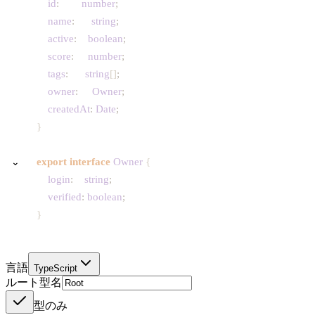
id
:
number
;
name
:
string
;
active
:
boolean
;
score
:
number
;
tags
:
string
[
]
;
owner
:
Owner
;
createdAt
:
Date
;
}
⌄
export
interface
Owner
{
login
:
string
;
verified
:
boolean
;
}
言語
TypeScript
ルート型名
型のみ