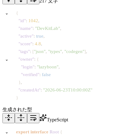
217
文字
⌄
{
"id"
:
1042
,
"name"
:
"DevKitLab"
,
"active"
:
true
,
"score"
:
4.8
,
"tags"
:
[
"json"
,
"types"
,
"codegen"
]
,
⌄
"owner"
:
{
"login"
:
"lazyboon"
,
"verified"
:
false
}
,
"createdAt"
:
"2026-06-23T10:00:00Z"
}
生成された型
TypeScript
⌄
export
interface
Root
{