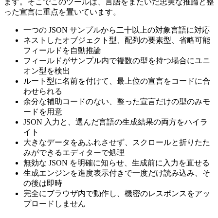
ます。そこでこのツールは、言語をまたいだ忠実な推論と整
った宣言に重点を置いています。
一つの JSON サンプルから二十以上の対象言語に対応
ネストしたオブジェクト型、配列の要素型、省略可能
フィールドを自動推論
フィールドがサンプル内で複数の型を持つ場合にユニ
オン型を検出
ルート型に名前を付けて、最上位の宣言をコードに合
わせられる
余分な補助コードのない、整った宣言だけの型のみモ
ードを用意
JSON 入力と、選んだ言語の生成結果の両方をハイラ
イト
大きなデータをあふれさせず、スクロールと折りたた
みができるエディターで処理
無効な JSON を明確に知らせ、生成前に入力を直せる
生成エンジンを進度表示付きで一度だけ読み込み、そ
の後は即時
完全にブラウザ内で動作し、機密のレスポンスをアッ
プロードしません