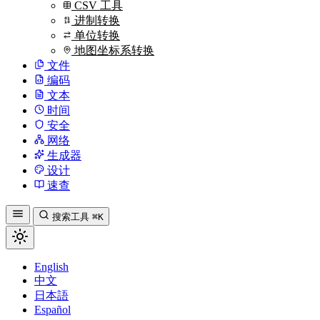
CSV 工具
进制转换
单位转换
地图坐标系转换
文件
编码
文本
时间
安全
网络
生成器
设计
速查
搜索工具
⌘K
English
中文
日本語
Español