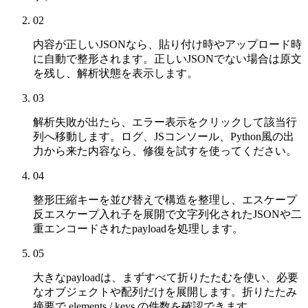
02
内容が正しいJSONなら、貼り付け時やアップロード時
に自動で整形されます。正しいJSONでない場合は原文
を残し、解析状態を表示します。
03
解析失敗が出たら、エラー表示をクリックして該当行
列へ移動します。ログ、JSコンソール、Python風の出
力から来た内容なら、修復を試すを使ってください。
04
整形圧縮キーを並び替えで構造を整理し、エスケープ
反エスケープ入れ子を展開で文字列化されたJSONや二
重エンコードされたpayloadを処理します。
05
大きなpayloadは、まずすべて折りたたむを使い、必要
なオブジェクトや配列だけを展開します。折りたたみ
摘要で elements / keys の件数を確認できます。