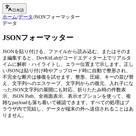
日本語
ホーム
/
データ
/
JSONフォーマッター
データ
JSONフォーマッター
JSONを貼り付ける、ファイルから読み込む、またはそのま
ま編集すると、DevKitLabがコードエディター上でリアルタ
イムに解析・ハイライトし、エラー位置まで示します。正し
いJSONは貼り付け時やアップロード時に自動で整形され、
不完全な断片は修復を試せます。整形、圧縮、キーの並び替
え、文字列へのエスケープ、文字列からの復元、入れ子にな
ったJSON文字列の展開にも対応。折りたたみ時の件数表
示、JSON Path、全画面表示、表示オプションを使って、複
雑なpayloadも落ち着いて確認できます。すべての処理はブ
ラウザ内で完結し、データが端末の外へ送信されることはあ
りません。