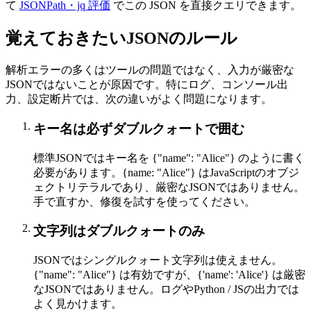
て
JSONPath・jq 評価
でこの JSON を直接クエリできます。
覚えておきたいJSONのルール
解析エラーの多くはツールの問題ではなく、入力が厳密な
JSONではないことが原因です。特にログ、コンソール出
力、設定断片では、次の違いがよく問題になります。
キー名は必ずダブルクォートで囲む
標準JSONではキー名を {"name": "Alice"} のように書く
必要があります。{name: "Alice"} はJavaScriptのオブジ
ェクトリテラルであり、厳密なJSONではありません。
手で直すか、修復を試すを使ってください。
文字列はダブルクォートのみ
JSONではシングルクォート文字列は使えません。
{"name": "Alice"} は有効ですが、{'name': 'Alice'} は厳密
なJSONではありません。ログやPython / JSの出力では
よく見かけます。