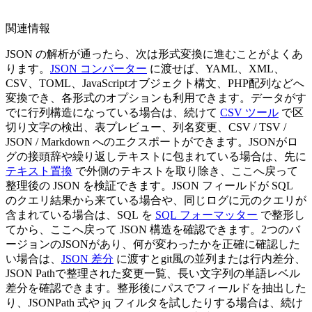
関連情報
JSON の解析が通ったら、次は形式変換に進むことがよくあ
ります。
JSON コンバーター
に渡せば、YAML、XML、
CSV、TOML、JavaScriptオブジェクト構文、PHP配列などへ
変換でき、各形式のオプションも利用できます。データがす
でに行列構造になっている場合は、続けて
CSV ツール
で区
切り文字の検出、表プレビュー、列名変更、CSV / TSV /
JSON / Markdown へのエクスポートができます。JSONがロ
グの接頭辞や繰り返しテキストに包まれている場合は、先に
テキスト置換
で外側のテキストを取り除き、ここへ戻って
整理後の JSON を検証できます。JSON フィールドが SQL
のクエリ結果から来ている場合や、同じログに元のクエリが
含まれている場合は、SQL を
SQL フォーマッター
で整形し
てから、ここへ戻って JSON 構造を確認できます。2つのバ
ージョンのJSONがあり、何が変わったかを正確に確認した
い場合は、
JSON 差分
に渡すとgit風の並列または行内差分、
JSON Pathで整理された変更一覧、長い文字列の単語レベル
差分を確認できます。整形後にパスでフィールドを抽出した
り、JSONPath 式や jq フィルタを試したりする場合は、続け