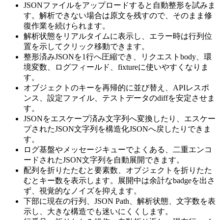
JSONファイルをアップロードすると自動整形を試みま
す。解析できない場合は原文を残すので、そのまま修
復作業を続けられます。
解析状態をリアルタイムに表示し、エラー時は行列位
置を示してクリック移動できます。
整形済みJSONを1行へ圧縮でき、リクエストbody、環
境変数、ログフィールド、fixtureに使いやすくなりま
す。
オブジェクトのキーを再帰的に並び替え、APIレスポ
ンス、設定ファイル、テストデータのdiffを安定させま
す。
JSONをエスケープ済み文字列へ変換したり、エスケー
プされたJSON文字列を構造化JSONへ戻したりできま
す。
ログ基盤やメッセージキューでよくある、二重エンコ
ードされたJSON文字列を自動展開できます。
配列を折りたたむと要素数、オブジェクトを折りたた
むとキー数を表示します。展開中は余計なbadgeを出さ
ず、視覚的なノイズを抑えます。
下部に現在の行列、JSON Path、解析状態、文字数を表
示し、大きな構造でも迷いにくくします。