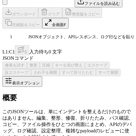
ファイルを読み込む
ダウンロード
クリア
整形版をコピー
圧縮版をコピー
全画面
F
1
JSONオブジェクト、APIレスポンス、ログ行などを貼り
L
1
:C
1
入力待ち
0
文字
$
JSONコマンド
修復を試す
整形
圧縮
キーを並び替え
エスケープ
反エスケープ
入れ子を展開
すべて折りたたむ
すべて展開
表示オプション
概要
このJSONツールは、単にインデントを整えるだけのもので
はありません。編集、整形、修復、折りたたみ、パス確認、
コピー、ファイル操作をひとつの画面にまとめ、APIのデバ
ッグ、ログ確認、設定整理、複雑なpayloadのレビューに使