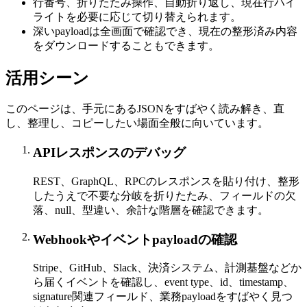
行番号、折りたたみ操作、自動折り返し、現在行ハイ
ライトを必要に応じて切り替えられます。
深いpayloadは全画面で確認でき、現在の整形済み内容
をダウンロードすることもできます。
活用シーン
このページは、手元にあるJSONをすばやく読み解き、直
し、整理し、コピーしたい場面全般に向いています。
APIレスポンスのデバッグ
REST、GraphQL、RPCのレスポンスを貼り付け、整形
したうえで不要な分岐を折りたたみ、フィールドの欠
落、null、型違い、余計な階層を確認できます。
Webhookやイベントpayloadの確認
Stripe、GitHub、Slack、決済システム、計測基盤などか
ら届くイベントを確認し、event type、id、timestamp、
signature関連フィールド、業務payloadをすばやく見つ