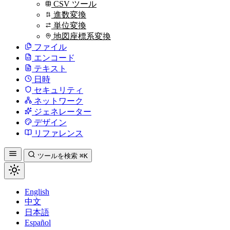
CSV ツール
進数変換
単位変換
地図座標系変換
ファイル
エンコード
テキスト
日時
セキュリティ
ネットワーク
ジェネレーター
デザイン
リファレンス
ツールを検索
⌘K
English
中文
日本語
Español