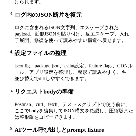
けられます。
ログ内のJSON断片を復元
ログに含まれるJSON文字列、エスケープされた
payload、近似JSONを貼り付け、反エスケープ、入れ
子展開、修復を使って読みやすい構造へ戻せます。
設定ファイルの整理
tsconfig、package.json、eslint設定、feature flags、CDNル
ール、アプリ設定を整理し、整形で読みやすく、キー
並び替えでdiffしやすくできます。
リクエストbodyの準備
Postman、curl、fetch、テストスクリプトで使う前に、
ここでbodyを編集してJSON構文を確認し、圧縮版また
は整形版をコピーできます。
AIツール呼び出しとprompt fixture