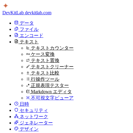
DevKitLab
devkitlab.com
データ
ファイル
エンコード
テキスト
テキストカウンター
ケース変換
テキスト置換
テキストクリーナー
テキスト比較
行操作ツール
正規表現テスター
Markdown エディタ
不可視文字ビューア
日時
セキュリティ
ネットワーク
ジェネレーター
デザイン