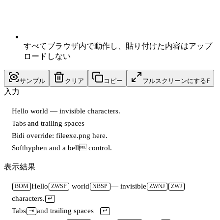
すべてブラウザ内で動作し、貼り付けた内容はアップ
ロードしない
サンプル
クリア
コピー
フルスクリーンにする
F
入力
﻿Hello​ world — invisible‌‍ characters.
Tabs	and trailing spaces   
Bidi override: file‮gnp.exe‬ here.
Soft­hyphen and a bell control.
表示結果
Hello
 world
— invisible
BOM
ZWSP
NBSP
ZWNJ
ZWJ
characters.
↵
Tabs
and trailing spaces   
⇥
↵