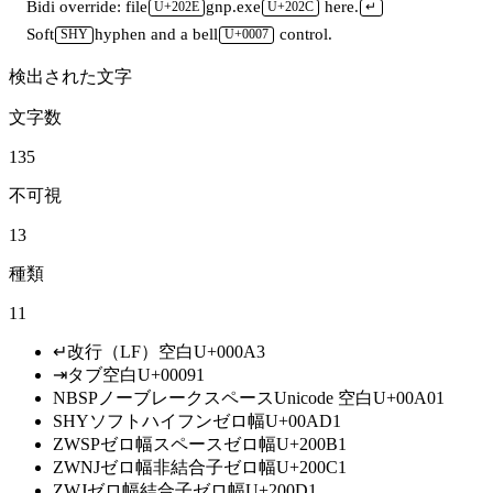
Bidi override: file
gnp.exe
 here.
U+202E
U+202C
↵
Soft
hyphen and a bell
 control.
SHY
U+0007
検出された文字
文字数
135
不可視
13
種類
11
↵
改行（LF）
空白
U+000A
3
⇥
タブ
空白
U+0009
1
NBSP
ノーブレークスペース
Unicode 空白
U+00A0
1
SHY
ソフトハイフン
ゼロ幅
U+00AD
1
ZWSP
ゼロ幅スペース
ゼロ幅
U+200B
1
ZWNJ
ゼロ幅非結合子
ゼロ幅
U+200C
1
ZWJ
ゼロ幅結合子
ゼロ幅
U+200D
1