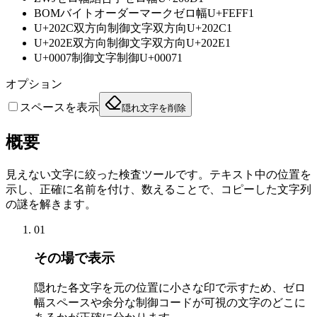
BOM
バイトオーダーマーク
ゼロ幅
U+FEFF
1
U+202C
双方向制御文字
双方向
U+202C
1
U+202E
双方向制御文字
双方向
U+202E
1
U+0007
制御文字
制御
U+0007
1
オプション
スペースを表示
隠れ文字を削除
概要
見えない文字に絞った検査ツールです。テキスト中の位置を
示し、正確に名前を付け、数えることで、コピーした文字列
の謎を解きます。
01
その場で表示
隠れた各文字を元の位置に小さな印で示すため、ゼロ
幅スペースや余分な制御コードが可視の文字のどこに