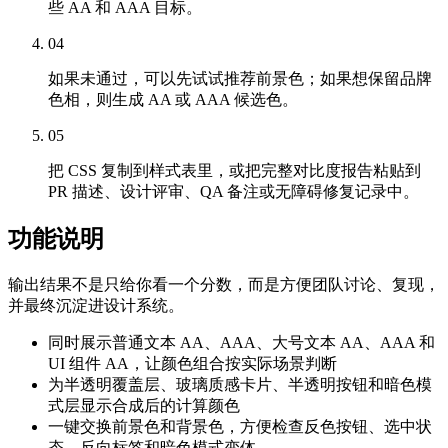
些 AA 和 AAA 目标。
04
如果未通过，可以先试试推荐前景色；如果想保留品牌
色相，则生成 AA 或 AAA 候选色。
05
把 CSS 复制到样式表里，或把完整对比度报告粘贴到
PR 描述、设计评审、QA 备注或无障碍修复记录中。
功能说明
输出结果不是只给你看一个分数，而是方便团队讨论、复现，
并最终沉淀进设计系统。
同时展示普通文本 AA、AAA、大号文本 AA、AAA 和
UI 组件 AA，让颜色组合按实际场景判断
为半透明覆盖层、玻璃质感卡片、半透明按钮和暗色模
式层显示合成后的计算颜色
一键交换前景色和背景色，方便检查反色按钮、选中状
态、反向标签和暗色模式变体