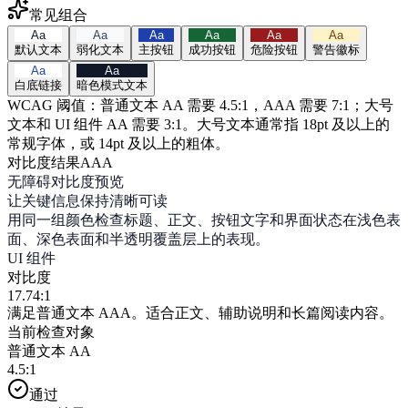
常见组合
Aa
Aa
Aa
Aa
Aa
Aa
默认文本
弱化文本
主按钮
成功按钮
危险按钮
警告徽标
Aa
Aa
白底链接
暗色模式文本
WCAG 阈值：普通文本 AA 需要 4.5:1，AAA 需要 7:1；大号
文本和 UI 组件 AA 需要 3:1。大号文本通常指 18pt 及以上的
常规字体，或 14pt 及以上的粗体。
对比度结果
AAA
无障碍对比度预览
让关键信息保持清晰可读
用同一组颜色检查标题、正文、按钮文字和界面状态在浅色表
面、深色表面和半透明覆盖层上的表现。
UI 组件
对比度
17.74:1
满足普通文本 AAA。适合正文、辅助说明和长篇阅读内容。
当前检查对象
普通文本 AA
4.5
:1
通过