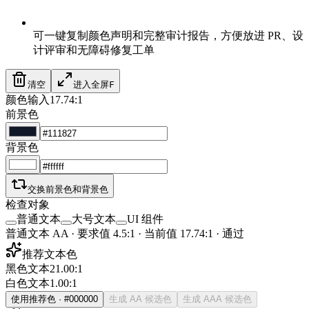
可一键复制颜色声明和完整审计报告，方便放进 PR、设
计评审和无障碍修复工单
清空
进入全屏
F
颜色输入
17.74:1
前景色
背景色
交换前景色和背景色
检查对象
普通文本
大号文本
UI 组件
普通文本 AA
·
要求值
4.5
:1 ·
当前值
17.74:1
·
通过
推荐文本色
黑色文本
21.00:1
白色文本
1.00:1
使用推荐色
·
#000000
生成 AA 候选色
生成 AAA 候选色