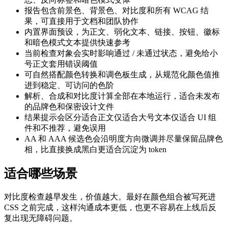
报告包含前景色、背景色、对比度和所有 WCAG 结
果，可直接用于文档和团队协作
内置界面预设，为正文、弱化文本、链接、按钮、徽标
和暗色模式文本提供快速参考
当前检查对象会实时影响通过 / 未通过状态，避免给小
号正文套用错误阈值
可自然搭配颜色转换和调色板生成，从规范化颜色值推
进到稳定、可访问的色阶
解析、合成和对比度计算全部在本地运行，适合未发布
的品牌色和保密设计文件
结果提示会区分适合正文仅适合大号文本仅适合 UI 组
件和不推荐，避免误用
AA 和 AAA 候选色会沿明度方向微调并尽量保留品牌色
相，比直接换成黑白更适合沉淀为 token
适合哪些场景
对比度检查越早发生，价值越大。最好在颜色组合被写死进
CSS 之前完成，这样沟通成本更低，也更不容易在上线后反
复出现无障碍问题。