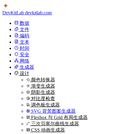
DevKitLab
devkitlab.com
数据
文件
编码
文本
时间
安全
网络
生成器
设计
颜色转换器
渐变生成器
阴影生成器
对比度检查
调色板生成器
SVG 背景图案生成器
Flexbox 与 Grid 布局生成器
三次贝塞尔曲线生成器
CSS 动画生成器