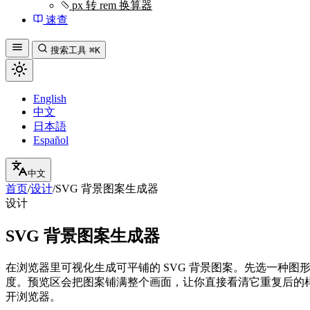
px 转 rem 换算器
速查
搜索工具
⌘K
English
中文
日本語
Español
中文
首页
/
设计
/
SVG 背景图案生成器
设计
SVG 背景图案生成器
在浏览器里可视化生成可平铺的 SVG 背景图案。先选一种
度。预览区会把图案铺满整个画面，让你直接看清它重复后的样子，
开浏览器。