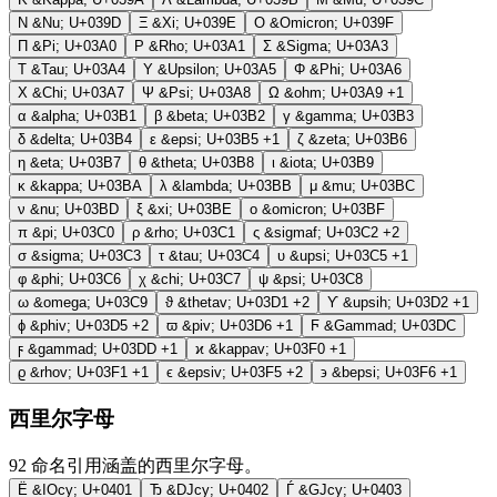
Ν
&Nu;
U+039D
Ξ
&Xi;
U+039E
Ο
&Omicron;
U+039F
Π
&Pi;
U+03A0
Ρ
&Rho;
U+03A1
Σ
&Sigma;
U+03A3
Τ
&Tau;
U+03A4
Υ
&Upsilon;
U+03A5
Φ
&Phi;
U+03A6
Χ
&Chi;
U+03A7
Ψ
&Psi;
U+03A8
Ω
&ohm;
U+03A9
+1
α
&alpha;
U+03B1
β
&beta;
U+03B2
γ
&gamma;
U+03B3
δ
&delta;
U+03B4
ε
&epsi;
U+03B5
+1
ζ
&zeta;
U+03B6
η
&eta;
U+03B7
θ
&theta;
U+03B8
ι
&iota;
U+03B9
κ
&kappa;
U+03BA
λ
&lambda;
U+03BB
μ
&mu;
U+03BC
ν
&nu;
U+03BD
ξ
&xi;
U+03BE
ο
&omicron;
U+03BF
π
&pi;
U+03C0
ρ
&rho;
U+03C1
ς
&sigmaf;
U+03C2
+2
σ
&sigma;
U+03C3
τ
&tau;
U+03C4
υ
&upsi;
U+03C5
+1
φ
&phi;
U+03C6
χ
&chi;
U+03C7
ψ
&psi;
U+03C8
ω
&omega;
U+03C9
ϑ
&thetav;
U+03D1
+2
ϒ
&upsih;
U+03D2
+1
ϕ
&phiv;
U+03D5
+2
ϖ
&piv;
U+03D6
+1
Ϝ
&Gammad;
U+03DC
ϝ
&gammad;
U+03DD
+1
ϰ
&kappav;
U+03F0
+1
ϱ
&rhov;
U+03F1
+1
ϵ
&epsiv;
U+03F5
+2
϶
&bepsi;
U+03F6
+1
西里尔字母
92
命名引用涵盖的西里尔字母。
Ё
&IOcy;
U+0401
Ђ
&DJcy;
U+0402
Ѓ
&GJcy;
U+0403