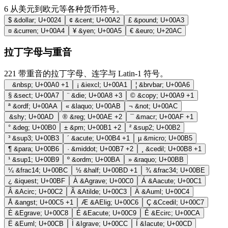
6
从美元到欧元等各种货币符号。
$
&dollar;
U+0024
¢
&cent;
U+00A2
£
&pound;
U+00A3
¤
&curren;
U+00A4
¥
&yen;
U+00A5
€
&euro;
U+20AC
拉丁字母与重音
221
带重音的拉丁字母、连字与 Latin-1 符号。
&nbsp;
U+00A0
+1
¡
&iexcl;
U+00A1
¦
&brvbar;
U+00A6
§
&sect;
U+00A7
¨
&die;
U+00A8
+3
©
&copy;
U+00A9
+1
ª
&ordf;
U+00AA
«
&laquo;
U+00AB
¬
&not;
U+00AC
&shy;
U+00AD
®
&reg;
U+00AE
+2
¯
&macr;
U+00AF
+1
°
&deg;
U+00B0
±
&pm;
U+00B1
+2
²
&sup2;
U+00B2
³
&sup3;
U+00B3
´
&acute;
U+00B4
+1
µ
&micro;
U+00B5
¶
&para;
U+00B6
·
&middot;
U+00B7
+2
¸
&cedil;
U+00B8
+1
¹
&sup1;
U+00B9
º
&ordm;
U+00BA
»
&raquo;
U+00BB
¼
&frac14;
U+00BC
½
&half;
U+00BD
+1
¾
&frac34;
U+00BE
¿
&iquest;
U+00BF
À
&Agrave;
U+00C0
Á
&Aacute;
U+00C1
Â
&Acirc;
U+00C2
Ã
&Atilde;
U+00C3
Ä
&Auml;
U+00C4
Å
&angst;
U+00C5
+1
Æ
&AElig;
U+00C6
Ç
&Ccedil;
U+00C7
È
&Egrave;
U+00C8
É
&Eacute;
U+00C9
Ê
&Ecirc;
U+00CA
Ë
&Euml;
U+00CB
Ì
&Igrave;
U+00CC
Í
&Iacute;
U+00CD