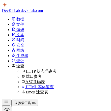
DevKitLab
devkitlab.com
数据
文件
编码
文本
时间
安全
网络
生成器
设计
速查
HTTP 状态码参考
端口参考
ASCII 码表
HTML 实体速查
Emoji 速查表
搜索工具
⌘K