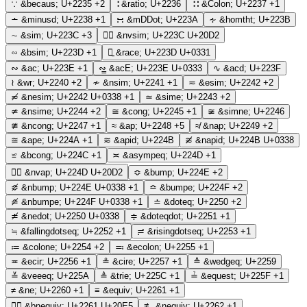
∵
&becaus;
U+2235
+2
∶
&ratio;
U+2236
∷
&Colon;
U+2237
+1
∸
&minusd;
U+2238
+1
∺
&mDDot;
U+223A
∻
&homtht;
U+223B
∼
&sim;
U+223C
+3
∼⃒
&nvsim;
U+223C U+20D2
∽
&bsim;
U+223D
+1
∽̱
&race;
U+223D U+0331
∾
&ac;
U+223E
+1
∾̳
&acE;
U+223E U+0333
∿
&acd;
U+223F
≀
&wr;
U+2240
+2
≁
&nsim;
U+2241
+1
≂
&esim;
U+2242
+2
≂̸
&nesim;
U+2242 U+0338
+1
≃
&sime;
U+2243
+2
≄
&nsime;
U+2244
+2
≅
&cong;
U+2245
+1
≆
&simne;
U+2246
≇
&ncong;
U+2247
+1
≈
&ap;
U+2248
+5
≉
&nap;
U+2249
+2
≊
&ape;
U+224A
+1
≋
&apid;
U+224B
≋̸
&napid;
U+224B U+0338
≌
&bcong;
U+224C
+1
≍
&asympeq;
U+224D
+1
≍⃒
&nvap;
U+224D U+20D2
≎
&bump;
U+224E
+2
≎̸
&nbump;
U+224E U+0338
+1
≏
&bumpe;
U+224F
+2
≏̸
&nbumpe;
U+224F U+0338
+1
≐
&doteq;
U+2250
+2
≐̸
&nedot;
U+2250 U+0338
≑
&doteqdot;
U+2251
+1
≒
&fallingdotseq;
U+2252
+1
≓
&risingdotseq;
U+2253
+1
≔
&colone;
U+2254
+2
≕
&ecolon;
U+2255
+1
≖
&ecir;
U+2256
+1
≗
&cire;
U+2257
+1
≙
&wedgeq;
U+2259
≚
&veeeq;
U+225A
≜
&trie;
U+225C
+1
≟
&equest;
U+225F
+1
≠
&ne;
U+2260
+1
≡
&equiv;
U+2261
+1
≡⃥
&bnequiv;
U+2261 U+20E5
≢
&nequiv;
U+2262
+1