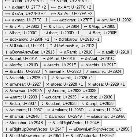
⟵
&xlarr;
U+27F5
+2
⟶
&xrarr;
U+27F6
+2
⟷
&xharr;
U+27F7
+2
⟸
&xlArr;
U+27F8
+2
⟹
&xrArr;
U+27F9
+2
⟺
&xhArr;
U+27FA
+2
⟼
&xmap;
U+27FC
+1
⟿
&dzigrarr;
U+27FF
⤂
&nvlArr;
U+2902
⤃
&nvrArr;
U+2903
⤄
&nvHarr;
U+2904
⤅
&Map;
U+2905
⤌
&lbarr;
U+290C
⤍
&rbarr;
U+290D
+1
⤎
&lBarr;
U+290E
⤏
&dbkarow;
U+290F
+1
⤐
&drbkarow;
U+2910
+1
⤑
&DDotrahd;
U+2911
⤒
&UpArrowBar;
U+2912
⤓
&DownArrowBar;
U+2913
⤖
&Rarrtl;
U+2916
⤙
&latail;
U+2919
⤚
&ratail;
U+291A
⤛
&lAtail;
U+291B
⤜
&rAtail;
U+291C
⤝
&larrfs;
U+291D
⤞
&rarrfs;
U+291E
⤟
&larrbfs;
U+291F
⤠
&rarrbfs;
U+2920
⤣
&nwarhk;
U+2923
⤤
&nearhk;
U+2924
⤥
&searhk;
U+2925
+1
⤦
&swarhk;
U+2926
+1
⤧
&nwnear;
U+2927
⤨
&toea;
U+2928
+1
⤩
&tosa;
U+2929
+1
⤪
&swnwar;
U+292A
⤳̸
&nrarrc;
U+2933 U+0338
⤳
&rarrc;
U+2933
⤵
&cudarrr;
U+2935
⤶
&ldca;
U+2936
⤷
&rdca;
U+2937
⤸
&cudarrl;
U+2938
⤹
&larrpl;
U+2939
⤼
&curarrm;
U+293C
⤽
&cularrp;
U+293D
⥅
&rarrpl;
U+2945
⥈
&harrcir;
U+2948
⥉
&Uarrocir;
U+2949
⥊
&lurdshar;
U+294A
⥋
&ldrushar;
U+294B
⥎
&LeftRightVector;
U+294E
⥏
&RightUpDownVector;
U+294F
⥐
&DownLeftRightVector;
U+2950
⥑
&LeftUpDownVector;
U+2951
⥒
&LeftVectorBar;
U+2952