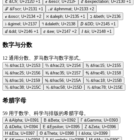
ℭ
&Cfr;
U+212D
+1
ℯ
&escr;
U+212F
ℰ
&expectation;
U+2130
+1
ℱ
&Fscr;
U+2131
+1
ℳ
&phmmat;
U+2133
+2
ℴ
&oscr;
U+2134
+2
ℵ
&aleph;
U+2135
+1
ℶ
&beth;
U+2136
ℷ
&gimel;
U+2137
ℸ
&daleth;
U+2138
ⅅ
&DD;
U+2145
+1
ⅆ
&dd;
U+2146
+1
ⅇ
&ee;
U+2147
+2
ⅈ
&ii;
U+2148
+1
数字与分数
12
通用分数、罗马数字与数字形式。
⅓
&frac13;
U+2153
⅔
&frac23;
U+2154
⅕
&frac15;
U+2155
⅖
&frac25;
U+2156
⅗
&frac35;
U+2157
⅘
&frac45;
U+2158
⅙
&frac16;
U+2159
⅚
&frac56;
U+215A
⅛
&frac18;
U+215B
⅜
&frac38;
U+215C
⅝
&frac58;
U+215D
⅞
&frac78;
U+215E
希腊字母
59
用于数学、科学与排版的希腊字母。
Α
&Alpha;
U+0391
Β
&Beta;
U+0392
Γ
&Gamma;
U+0393
Δ
&Delta;
U+0394
Ε
&Epsilon;
U+0395
Ζ
&Zeta;
U+0396
Η
&Eta;
U+0397
Θ
&Theta;
U+0398
Ι
&Iota;
U+0399
Κ
&Kappa;
U+039A
Λ
&Lambda;
U+039B
Μ
&Mu;
U+039C