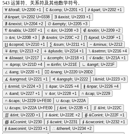
543
运算符、关系符及其他数学符号。
∀
&forall;
U+2200
+1
∁
&comp;
U+2201
+1
∂
&part;
U+2202
+1
∂̸
&npart;
U+2202 U+0338
∃
&exist;
U+2203
+1
∄
&nexist;
U+2204
+2
∅
&empty;
U+2205
+3
∇
&nabla;
U+2207
+1
∈
&in;
U+2208
+3
∉
&notin;
U+2209
+2
∋
&ni;
U+220B
+3
∌
&notni;
U+220C
+2
∏
&prod;
U+220F
+1
∐
&coprod;
U+2210
+1
∑
&sum;
U+2211
+1
−
&minus;
U+2212
∓
&mp;
U+2213
+2
∔
&plusdo;
U+2214
+1
∖
&setmn;
U+2216
+4
∗
&lowast;
U+2217
∘
&compfn;
U+2218
+1
√
&radic;
U+221A
+1
∝
&prop;
U+221D
+4
∞
&infin;
U+221E
∟
&angrt;
U+221F
∠
&ang;
U+2220
+1
∠⃒
&nang;
U+2220 U+20D2
∡
&angmsd;
U+2221
+1
∢
&angsph;
U+2222
∣
&mid;
U+2223
+3
∤
&nmid;
U+2224
+3
∥
&par;
U+2225
+4
∦
&npar;
U+2226
+4
∧
&and;
U+2227
+1
∨
&or;
U+2228
+1
∩
&cap;
U+2229
∩︀
&caps;
U+2229 U+FE00
∪
&cup;
U+222A
∪︀
&cups;
U+222A U+FE00
∫
&int;
U+222B
+1
∬
&Int;
U+222C
∭
&tint;
U+222D
+1
∮
&oint;
U+222E
+2
∯
&Conint;
U+222F
+1
∰
&Cconint;
U+2230
∱
&cwint;
U+2231
∲
&cwconint;
U+2232
+1
∳
&awconint;
U+2233
+1
∴
&there4;
U+2234
+2