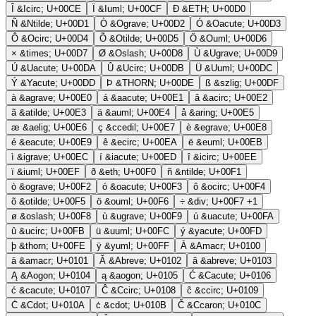
Î
&Icirc;
U+00CE
Ï
&Iuml;
U+00CF
Ð
&ETH;
U+00D0
Ñ
&Ntilde;
U+00D1
Ò
&Ograve;
U+00D2
Ó
&Oacute;
U+00D3
Ô
&Ocirc;
U+00D4
Õ
&Otilde;
U+00D5
Ö
&Ouml;
U+00D6
×
&times;
U+00D7
Ø
&Oslash;
U+00D8
Ù
&Ugrave;
U+00D9
Ú
&Uacute;
U+00DA
Û
&Ucirc;
U+00DB
Ü
&Uuml;
U+00DC
Ý
&Yacute;
U+00DD
Þ
&THORN;
U+00DE
ß
&szlig;
U+00DF
à
&agrave;
U+00E0
á
&aacute;
U+00E1
â
&acirc;
U+00E2
ã
&atilde;
U+00E3
ä
&auml;
U+00E4
å
&aring;
U+00E5
æ
&aelig;
U+00E6
ç
&ccedil;
U+00E7
è
&egrave;
U+00E8
é
&eacute;
U+00E9
ê
&ecirc;
U+00EA
ë
&euml;
U+00EB
ì
&igrave;
U+00EC
í
&iacute;
U+00ED
î
&icirc;
U+00EE
ï
&iuml;
U+00EF
ð
&eth;
U+00F0
ñ
&ntilde;
U+00F1
ò
&ograve;
U+00F2
ó
&oacute;
U+00F3
ô
&ocirc;
U+00F4
õ
&otilde;
U+00F5
ö
&ouml;
U+00F6
÷
&div;
U+00F7
+1
ø
&oslash;
U+00F8
ù
&ugrave;
U+00F9
ú
&uacute;
U+00FA
û
&ucirc;
U+00FB
ü
&uuml;
U+00FC
ý
&yacute;
U+00FD
þ
&thorn;
U+00FE
ÿ
&yuml;
U+00FF
Ā
&Amacr;
U+0100
ā
&amacr;
U+0101
Ă
&Abreve;
U+0102
ă
&abreve;
U+0103
Ą
&Aogon;
U+0104
ą
&aogon;
U+0105
Ć
&Cacute;
U+0106
ć
&cacute;
U+0107
Ĉ
&Ccirc;
U+0108
ĉ
&ccirc;
U+0109
Ċ
&Cdot;
U+010A
ċ
&cdot;
U+010B
Č
&Ccaron;
U+010C