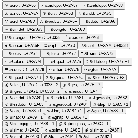
⩖
&oror;
U+2A56
⩗
&orslope;
U+2A57
⩘
&andslope;
U+2A58
⩚
&andv;
U+2A5A
⩛
&orv;
U+2A5B
⩜
&andd;
U+2A5C
⩝
&ord;
U+2A5D
⩟
&wedbar;
U+2A5F
⩦
&sdote;
U+2A66
⩪
&simdot;
U+2A6A
⩭
&congdot;
U+2A6D
⩭̸
&ncongdot;
U+2A6D U+0338
⩮
&easter;
U+2A6E
⩯
&apacir;
U+2A6F
⩰
&apE;
U+2A70
⩰̸
&napE;
U+2A70 U+0338
⩱
&eplus;
U+2A71
⩲
&pluse;
U+2A72
⩳
&Esim;
U+2A73
⩴
&Colone;
U+2A74
⩵
&Equal;
U+2A75
⩷
&ddotseq;
U+2A77
+1
⩸
&equivDD;
U+2A78
⩹
&ltcir;
U+2A79
⩺
&gtcir;
U+2A7A
⩻
&ltquest;
U+2A7B
⩼
&gtquest;
U+2A7C
⩽
&les;
U+2A7D
+2
⩽̸
&nles;
U+2A7D U+0338
+2
⩾
&ges;
U+2A7E
+2
⩾̸
&nges;
U+2A7E U+0338
+2
⩿
&lesdot;
U+2A7F
⪀
&gesdot;
U+2A80
⪁
&lesdoto;
U+2A81
⪂
&gesdoto;
U+2A82
⪃
&lesdotor;
U+2A83
⪄
&gesdotol;
U+2A84
⪅
&lap;
U+2A85
+1
⪆
&gap;
U+2A86
+1
⪇
&lne;
U+2A87
+1
⪈
&gne;
U+2A88
+1
⪉
&lnap;
U+2A89
+1
⪊
&gnap;
U+2A8A
+1
⪋
&lesseqqgtr;
U+2A8B
+1
⪌
&gtreqqless;
U+2A8C
+1
⪍
&lsime;
U+2A8D
⪎
&gsime;
U+2A8E
⪏
&lsimg;
U+2A8F
⪐
&gsiml;
U+2A90
⪑
&lgE;
U+2A91
⪒
&glE;
U+2A92