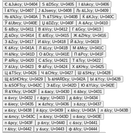
Є
&Jukcy;
U+0404
Ѕ
&DScy;
U+0405
І
&Iukcy;
U+0406
Ї
&YIcy;
U+0407
Ј
&Jsercy;
U+0408
Љ
&LJcy;
U+0409
Њ
&NJcy;
U+040A
Ћ
&TSHcy;
U+040B
Ќ
&KJcy;
U+040C
Ў
&Ubrcy;
U+040E
Џ
&DZcy;
U+040F
А
&Acy;
U+0410
Б
&Bcy;
U+0411
В
&Vcy;
U+0412
Г
&Gcy;
U+0413
Д
&Dcy;
U+0414
Е
&IEcy;
U+0415
Ж
&ZHcy;
U+0416
З
&Zcy;
U+0417
И
&Icy;
U+0418
Й
&Jcy;
U+0419
К
&Kcy;
U+041A
Л
&Lcy;
U+041B
М
&Mcy;
U+041C
Н
&Ncy;
U+041D
О
&Ocy;
U+041E
П
&Pcy;
U+041F
Р
&Rcy;
U+0420
С
&Scy;
U+0421
Т
&Tcy;
U+0422
У
&Ucy;
U+0423
Ф
&Fcy;
U+0424
Х
&KHcy;
U+0425
Ц
&TScy;
U+0426
Ч
&CHcy;
U+0427
Ш
&SHcy;
U+0428
Щ
&SHCHcy;
U+0429
Ъ
&HARDcy;
U+042A
Ы
&Ycy;
U+042B
Ь
&SOFTcy;
U+042C
Э
&Ecy;
U+042D
Ю
&YUcy;
U+042E
Я
&YAcy;
U+042F
а
&acy;
U+0430
б
&bcy;
U+0431
в
&vcy;
U+0432
г
&gcy;
U+0433
д
&dcy;
U+0434
е
&iecy;
U+0435
ж
&zhcy;
U+0436
з
&zcy;
U+0437
и
&icy;
U+0438
й
&jcy;
U+0439
к
&kcy;
U+043A
л
&lcy;
U+043B
м
&mcy;
U+043C
н
&ncy;
U+043D
о
&ocy;
U+043E
п
&pcy;
U+043F
р
&rcy;
U+0440
с
&scy;
U+0441
т
&tcy;
U+0442
у
&ucy;
U+0443
ф
&fcy;
U+0444