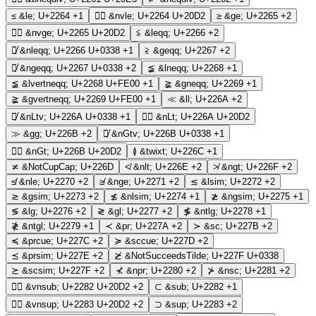
≤
&le;
U+2264
+1
≤⃒
&nvle;
U+2264 U+20D2
≥
&ge;
U+2265
+2
≥⃒
&nvge;
U+2265 U+20D2
≦
&leqq;
U+2266
+2
≦̸
&nleqq;
U+2266 U+0338
+1
≧
&geqq;
U+2267
+2
≧̸
&ngeqq;
U+2267 U+0338
+2
≨
&lneqq;
U+2268
+1
≨︀
&lvertneqq;
U+2268 U+FE00
+1
≩
&gneqq;
U+2269
+1
≩︀
&gvertneqq;
U+2269 U+FE00
+1
≪
&ll;
U+226A
+2
≪̸
&nLtv;
U+226A U+0338
+1
≪⃒
&nLt;
U+226A U+20D2
≫
&gg;
U+226B
+2
≫̸
&nGtv;
U+226B U+0338
+1
≫⃒
&nGt;
U+226B U+20D2
≬
&twixt;
U+226C
+1
≭
&NotCupCap;
U+226D
≮
&nlt;
U+226E
+2
≯
&ngt;
U+226F
+2
≰
&nle;
U+2270
+2
≱
&nge;
U+2271
+2
≲
&lsim;
U+2272
+2
≳
&gsim;
U+2273
+2
≴
&nlsim;
U+2274
+1
≵
&ngsim;
U+2275
+1
≶
&lg;
U+2276
+2
≷
&gl;
U+2277
+2
≸
&ntlg;
U+2278
+1
≹
&ntgl;
U+2279
+1
≺
&pr;
U+227A
+2
≻
&sc;
U+227B
+2
≼
&prcue;
U+227C
+2
≽
&sccue;
U+227D
+2
≾
&prsim;
U+227E
+2
≿̸
&NotSucceedsTilde;
U+227F U+0338
≿
&scsim;
U+227F
+2
⊀
&npr;
U+2280
+2
⊁
&nsc;
U+2281
+2
⊂⃒
&vnsub;
U+2282 U+20D2
+2
⊂
&sub;
U+2282
+1
⊃⃒
&vnsup;
U+2283 U+20D2
+2
⊃
&sup;
U+2283
+2