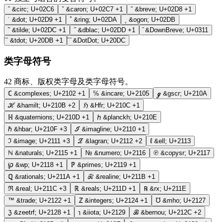
ˆ
&circ;
U+02C6
ˇ
&caron;
U+02C7
+1
˘
&breve;
U+02D8
+1
˙
&dot;
U+02D9
+1
˚
&ring;
U+02DA
˛
&ogon;
U+02DB
˜
&tilde;
U+02DC
+1
˝
&dblac;
U+02DD
+1
&DownBreve;
U+0311
&tdot;
U+20DB
+1
&DotDot;
U+20DC
类字母符号
42
商标、版权类字母及类字母符号。
ℂ
&complexes;
U+2102
+1
℅
&incare;
U+2105
ℊ
&gscr;
U+210A
ℋ
&hamilt;
U+210B
+2
ℌ
&Hfr;
U+210C
+1
ℍ
&quaternions;
U+210D
+1
ℎ
&planckh;
U+210E
ℏ
&hbar;
U+210F
+3
ℐ
&imagline;
U+2110
+1
ℑ
&image;
U+2111
+3
ℒ
&lagran;
U+2112
+2
ℓ
&ell;
U+2113
ℕ
&naturals;
U+2115
+1
№
&numero;
U+2116
℗
&copysr;
U+2117
℘
&wp;
U+2118
+1
ℙ
&primes;
U+2119
+1
ℚ
&rationals;
U+211A
+1
ℛ
&realine;
U+211B
+1
ℜ
&real;
U+211C
+3
ℝ
&reals;
U+211D
+1
℞
&rx;
U+211E
™
&trade;
U+2122
+1
ℤ
&integers;
U+2124
+1
℧
&mho;
U+2127
ℨ
&zeetrf;
U+2128
+1
℩
&iiota;
U+2129
ℬ
&bernou;
U+212C
+2