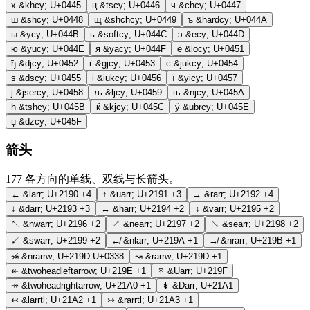
х
&khcy;
U+0445
ц
&tscy;
U+0446
ч
&chcy;
U+0447
ш
&shcy;
U+0448
щ
&shchcy;
U+0449
ъ
&hardcy;
U+044A
ы
&ycy;
U+044B
ь
&softcy;
U+044C
э
&ecy;
U+044D
ю
&yucy;
U+044E
я
&yacy;
U+044F
ё
&iocy;
U+0451
ђ
&djcy;
U+0452
ѓ
&gjcy;
U+0453
є
&jukcy;
U+0454
ѕ
&dscy;
U+0455
і
&iukcy;
U+0456
ї
&yicy;
U+0457
ј
&jsercy;
U+0458
љ
&ljcy;
U+0459
њ
&njcy;
U+045A
ћ
&tshcy;
U+045B
ќ
&kjcy;
U+045C
ў
&ubrcy;
U+045E
џ
&dzcy;
U+045F
箭头
177
各方向的单线、双线与长箭头。
←
&larr;
U+2190
+4
↑
&uarr;
U+2191
+3
→
&rarr;
U+2192
+4
↓
&darr;
U+2193
+3
↔
&harr;
U+2194
+2
↕
&varr;
U+2195
+2
↖
&nwarr;
U+2196
+2
↗
&nearr;
U+2197
+2
↘
&searr;
U+2198
+2
↙
&swarr;
U+2199
+2
↚
&nlarr;
U+219A
+1
↛
&nrarr;
U+219B
+1
↝̸
&nrarrw;
U+219D U+0338
↝
&rarrw;
U+219D
+1
↞
&twoheadleftarrow;
U+219E
+1
↟
&Uarr;
U+219F
↠
&twoheadrightarrow;
U+21A0
+1
↡
&Darr;
U+21A1
↢
&larrtl;
U+21A2
+1
↣
&rarrtl;
U+21A3
+1