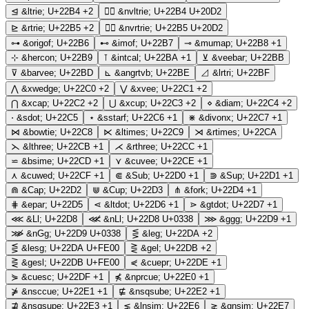
⊴
&ltrie;
U+22B4
+2
⊴⃒
&nvltrie;
U+22B4 U+20D2
⊵
&rtrie;
U+22B5
+2
⊵⃒
&nvrtrie;
U+22B5 U+20D2
⊶
&origof;
U+22B6
⊷
&imof;
U+22B7
⊸
&mumap;
U+22B8
+1
⊹
&hercon;
U+22B9
⊺
&intcal;
U+22BA
+1
⊻
&veebar;
U+22BB
⊽
&barvee;
U+22BD
⊾
&angrtvb;
U+22BE
⊿
&lrtri;
U+22BF
⋀
&xwedge;
U+22C0
+2
⋁
&xvee;
U+22C1
+2
⋂
&xcap;
U+22C2
+2
⋃
&xcup;
U+22C3
+2
⋄
&diam;
U+22C4
+2
⋅
&sdot;
U+22C5
⋆
&sstarf;
U+22C6
+1
⋇
&divonx;
U+22C7
+1
⋈
&bowtie;
U+22C8
⋉
&ltimes;
U+22C9
⋊
&rtimes;
U+22CA
⋋
&lthree;
U+22CB
+1
⋌
&rthree;
U+22CC
+1
⋍
&bsime;
U+22CD
+1
⋎
&cuvee;
U+22CE
+1
⋏
&cuwed;
U+22CF
+1
⋐
&Sub;
U+22D0
+1
⋑
&Sup;
U+22D1
+1
⋒
&Cap;
U+22D2
⋓
&Cup;
U+22D3
⋔
&fork;
U+22D4
+1
⋕
&epar;
U+22D5
⋖
&ltdot;
U+22D6
+1
⋗
&gtdot;
U+22D7
+1
⋘
&Ll;
U+22D8
⋘̸
&nLl;
U+22D8 U+0338
⋙
&ggg;
U+22D9
+1
⋙̸
&nGg;
U+22D9 U+0338
⋚
&leg;
U+22DA
+2
⋚︀
&lesg;
U+22DA U+FE00
⋛
&gel;
U+22DB
+2
⋛︀
&gesl;
U+22DB U+FE00
⋞
&cuepr;
U+22DE
+1
⋟
&cuesc;
U+22DF
+1
⋠
&nprcue;
U+22E0
+1
⋡
&nsccue;
U+22E1
+1
⋢
&nsqsube;
U+22E2
+1
⋣
&nsqsupe;
U+22E3
+1
⋦
&lnsim;
U+22E6
⋧
&gnsim;
U+22E7