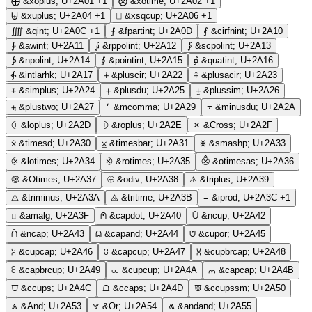
⨁
&xoplus;
U+2A01
+1
⨂
&xotime;
U+2A02
+1
⨄
&xuplus;
U+2A04
+1
⨆
&xsqcup;
U+2A06
+1
⨌
&qint;
U+2A0C
+1
⨍
&fpartint;
U+2A0D
⨐
&cirfnint;
U+2A10
⨑
&awint;
U+2A11
⨒
&rppolint;
U+2A12
⨓
&scpolint;
U+2A13
⨔
&npolint;
U+2A14
⨕
&pointint;
U+2A15
⨖
&quatint;
U+2A16
⨗
&intlarhk;
U+2A17
⨢
&pluscir;
U+2A22
⨣
&plusacir;
U+2A23
⨤
&simplus;
U+2A24
⨥
&plusdu;
U+2A25
⨦
&plussim;
U+2A26
⨧
&plustwo;
U+2A27
⨩
&mcomma;
U+2A29
⨪
&minusdu;
U+2A2A
⨭
&loplus;
U+2A2D
⨮
&roplus;
U+2A2E
⨯
&Cross;
U+2A2F
⨰
&timesd;
U+2A30
⨱
&timesbar;
U+2A31
⨳
&smashp;
U+2A33
⨴
&lotimes;
U+2A34
⨵
&rotimes;
U+2A35
⨶
&otimesas;
U+2A36
⨷
&Otimes;
U+2A37
⨸
&odiv;
U+2A38
⨹
&triplus;
U+2A39
⨺
&triminus;
U+2A3A
⨻
&tritime;
U+2A3B
⨼
&iprod;
U+2A3C
+1
⨿
&amalg;
U+2A3F
⩀
&capdot;
U+2A40
⩂
&ncup;
U+2A42
⩃
&ncap;
U+2A43
⩄
&capand;
U+2A44
⩅
&cupor;
U+2A45
⩆
&cupcap;
U+2A46
⩇
&capcup;
U+2A47
⩈
&cupbrcap;
U+2A48
⩉
&capbrcup;
U+2A49
⩊
&cupcup;
U+2A4A
⩋
&capcap;
U+2A4B
⩌
&ccups;
U+2A4C
⩍
&ccaps;
U+2A4D
⩐
&ccupssm;
U+2A50
⩓
&And;
U+2A53
⩔
&Or;
U+2A54
⩕
&andand;
U+2A55