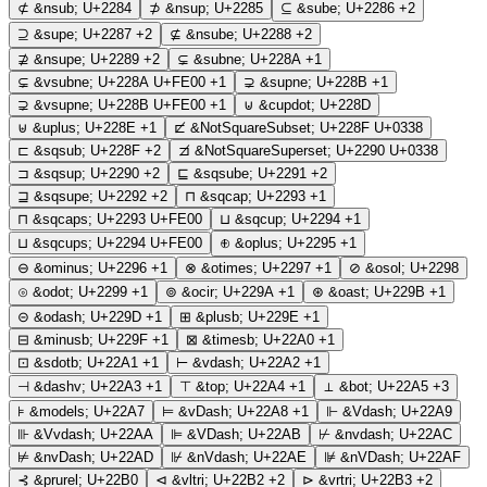
⊄
&nsub;
U+2284
⊅
&nsup;
U+2285
⊆
&sube;
U+2286
+2
⊇
&supe;
U+2287
+2
⊈
&nsube;
U+2288
+2
⊉
&nsupe;
U+2289
+2
⊊
&subne;
U+228A
+1
⊊︀
&vsubne;
U+228A U+FE00
+1
⊋
&supne;
U+228B
+1
⊋︀
&vsupne;
U+228B U+FE00
+1
⊍
&cupdot;
U+228D
⊎
&uplus;
U+228E
+1
⊏̸
&NotSquareSubset;
U+228F U+0338
⊏
&sqsub;
U+228F
+2
⊐̸
&NotSquareSuperset;
U+2290 U+0338
⊐
&sqsup;
U+2290
+2
⊑
&sqsube;
U+2291
+2
⊒
&sqsupe;
U+2292
+2
⊓
&sqcap;
U+2293
+1
⊓︀
&sqcaps;
U+2293 U+FE00
⊔
&sqcup;
U+2294
+1
⊔︀
&sqcups;
U+2294 U+FE00
⊕
&oplus;
U+2295
+1
⊖
&ominus;
U+2296
+1
⊗
&otimes;
U+2297
+1
⊘
&osol;
U+2298
⊙
&odot;
U+2299
+1
⊚
&ocir;
U+229A
+1
⊛
&oast;
U+229B
+1
⊝
&odash;
U+229D
+1
⊞
&plusb;
U+229E
+1
⊟
&minusb;
U+229F
+1
⊠
&timesb;
U+22A0
+1
⊡
&sdotb;
U+22A1
+1
⊢
&vdash;
U+22A2
+1
⊣
&dashv;
U+22A3
+1
⊤
&top;
U+22A4
+1
⊥
&bot;
U+22A5
+3
⊧
&models;
U+22A7
⊨
&vDash;
U+22A8
+1
⊩
&Vdash;
U+22A9
⊪
&Vvdash;
U+22AA
⊫
&VDash;
U+22AB
⊬
&nvdash;
U+22AC
⊭
&nvDash;
U+22AD
⊮
&nVdash;
U+22AE
⊯
&nVDash;
U+22AF
⊰
&prurel;
U+22B0
⊲
&vltri;
U+22B2
+2
⊳
&vrtri;
U+22B3
+2