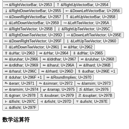
⥓
&RightVectorBar;
U+2953
⥔
&RightUpVectorBar;
U+2954
⥕
&RightDownVectorBar;
U+2955
⥖
&DownLeftVectorBar;
U+2956
⥗
&DownRightVectorBar;
U+2957
⥘
&LeftUpVectorBar;
U+2958
⥙
&LeftDownVectorBar;
U+2959
⥚
&LeftTeeVector;
U+295A
⥛
&RightTeeVector;
U+295B
⥜
&RightUpTeeVector;
U+295C
⥝
&RightDownTeeVector;
U+295D
⥞
&DownLeftTeeVector;
U+295E
⥟
&DownRightTeeVector;
U+295F
⥠
&LeftUpTeeVector;
U+2960
⥡
&LeftDownTeeVector;
U+2961
⥢
&lHar;
U+2962
⥣
&uHar;
U+2963
⥤
&rHar;
U+2964
⥥
&dHar;
U+2965
⥦
&luruhar;
U+2966
⥧
&ldrdhar;
U+2967
⥨
&ruluhar;
U+2968
⥩
&rdldhar;
U+2969
⥪
&lharul;
U+296A
⥫
&llhard;
U+296B
⥬
&rharul;
U+296C
⥭
&lrhard;
U+296D
⥮
&udhar;
U+296E
+1
⥯
&duhar;
U+296F
+1
⥰
&RoundImplies;
U+2970
⥱
&erarr;
U+2971
⥲
&simrarr;
U+2972
⥳
&larrsim;
U+2973
⥴
&rarrsim;
U+2974
⥵
&rarrap;
U+2975
⥶
&ltlarr;
U+2976
⥸
&gtrarr;
U+2978
⥹
&subrarr;
U+2979
⥻
&suplarr;
U+297B
⥼
&lfisht;
U+297C
⥽
&rfisht;
U+297D
⥾
&ufisht;
U+297E
⥿
&dfisht;
U+297F
数学运算符