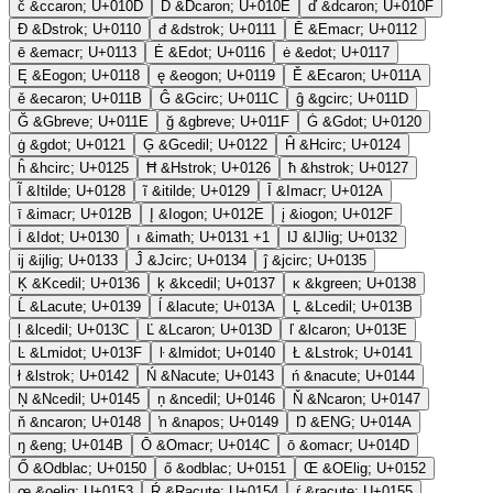
č
&ccaron;
U+010D
Ď
&Dcaron;
U+010E
ď
&dcaron;
U+010F
Đ
&Dstrok;
U+0110
đ
&dstrok;
U+0111
Ē
&Emacr;
U+0112
ē
&emacr;
U+0113
Ė
&Edot;
U+0116
ė
&edot;
U+0117
Ę
&Eogon;
U+0118
ę
&eogon;
U+0119
Ě
&Ecaron;
U+011A
ě
&ecaron;
U+011B
Ĝ
&Gcirc;
U+011C
ĝ
&gcirc;
U+011D
Ğ
&Gbreve;
U+011E
ğ
&gbreve;
U+011F
Ġ
&Gdot;
U+0120
ġ
&gdot;
U+0121
Ģ
&Gcedil;
U+0122
Ĥ
&Hcirc;
U+0124
ĥ
&hcirc;
U+0125
Ħ
&Hstrok;
U+0126
ħ
&hstrok;
U+0127
Ĩ
&Itilde;
U+0128
ĩ
&itilde;
U+0129
Ī
&Imacr;
U+012A
ī
&imacr;
U+012B
Į
&Iogon;
U+012E
į
&iogon;
U+012F
İ
&Idot;
U+0130
ı
&imath;
U+0131
+1
Ĳ
&IJlig;
U+0132
ĳ
&ijlig;
U+0133
Ĵ
&Jcirc;
U+0134
ĵ
&jcirc;
U+0135
Ķ
&Kcedil;
U+0136
ķ
&kcedil;
U+0137
ĸ
&kgreen;
U+0138
Ĺ
&Lacute;
U+0139
ĺ
&lacute;
U+013A
Ļ
&Lcedil;
U+013B
ļ
&lcedil;
U+013C
Ľ
&Lcaron;
U+013D
ľ
&lcaron;
U+013E
Ŀ
&Lmidot;
U+013F
ŀ
&lmidot;
U+0140
Ł
&Lstrok;
U+0141
ł
&lstrok;
U+0142
Ń
&Nacute;
U+0143
ń
&nacute;
U+0144
Ņ
&Ncedil;
U+0145
ņ
&ncedil;
U+0146
Ň
&Ncaron;
U+0147
ň
&ncaron;
U+0148
ŉ
&napos;
U+0149
Ŋ
&ENG;
U+014A
ŋ
&eng;
U+014B
Ō
&Omacr;
U+014C
ō
&omacr;
U+014D
Ő
&Odblac;
U+0150
ő
&odblac;
U+0151
Œ
&OElig;
U+0152
œ
&oelig;
U+0153
Ŕ
&Racute;
U+0154
ŕ
&racute;
U+0155