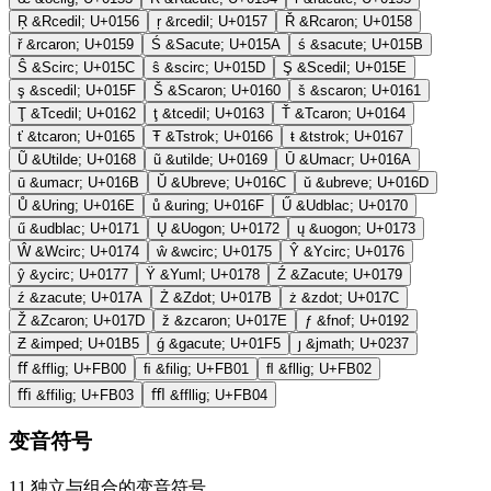
Ŗ
&Rcedil;
U+0156
ŗ
&rcedil;
U+0157
Ř
&Rcaron;
U+0158
ř
&rcaron;
U+0159
Ś
&Sacute;
U+015A
ś
&sacute;
U+015B
Ŝ
&Scirc;
U+015C
ŝ
&scirc;
U+015D
Ş
&Scedil;
U+015E
ş
&scedil;
U+015F
Š
&Scaron;
U+0160
š
&scaron;
U+0161
Ţ
&Tcedil;
U+0162
ţ
&tcedil;
U+0163
Ť
&Tcaron;
U+0164
ť
&tcaron;
U+0165
Ŧ
&Tstrok;
U+0166
ŧ
&tstrok;
U+0167
Ũ
&Utilde;
U+0168
ũ
&utilde;
U+0169
Ū
&Umacr;
U+016A
ū
&umacr;
U+016B
Ŭ
&Ubreve;
U+016C
ŭ
&ubreve;
U+016D
Ů
&Uring;
U+016E
ů
&uring;
U+016F
Ű
&Udblac;
U+0170
ű
&udblac;
U+0171
Ų
&Uogon;
U+0172
ų
&uogon;
U+0173
Ŵ
&Wcirc;
U+0174
ŵ
&wcirc;
U+0175
Ŷ
&Ycirc;
U+0176
ŷ
&ycirc;
U+0177
Ÿ
&Yuml;
U+0178
Ź
&Zacute;
U+0179
ź
&zacute;
U+017A
Ż
&Zdot;
U+017B
ż
&zdot;
U+017C
Ž
&Zcaron;
U+017D
ž
&zcaron;
U+017E
ƒ
&fnof;
U+0192
Ƶ
&imped;
U+01B5
ǵ
&gacute;
U+01F5
ȷ
&jmath;
U+0237
ﬀ
&fflig;
U+FB00
ﬁ
&filig;
U+FB01
ﬂ
&fllig;
U+FB02
ﬃ
&ffilig;
U+FB03
ﬄ
&ffllig;
U+FB04
变音符号
11
独立与组合的变音符号。