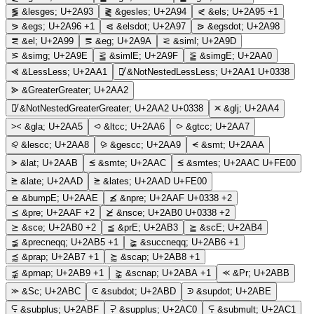
⪓
&lesges;
U+2A93
⪔
&gesles;
U+2A94
⪕
&els;
U+2A95
+1
⪖
&egs;
U+2A96
+1
⪗
&elsdot;
U+2A97
⪘
&egsdot;
U+2A98
⪙
&el;
U+2A99
⪚
&eg;
U+2A9A
⪝
&siml;
U+2A9D
⪞
&simg;
U+2A9E
⪟
&simlE;
U+2A9F
⪠
&simgE;
U+2AA0
⪡
&LessLess;
U+2AA1
⪡̸
&NotNestedLessLess;
U+2AA1 U+0338
⪢
&GreaterGreater;
U+2AA2
⪢̸
&NotNestedGreaterGreater;
U+2AA2 U+0338
⪤
&glj;
U+2AA4
⪥
&gla;
U+2AA5
⪦
&ltcc;
U+2AA6
⪧
&gtcc;
U+2AA7
⪨
&lescc;
U+2AA8
⪩
&gescc;
U+2AA9
⪪
&smt;
U+2AAA
⪫
&lat;
U+2AAB
⪬
&smte;
U+2AAC
⪬︀
&smtes;
U+2AAC U+FE00
⪭
&late;
U+2AAD
⪭︀
&lates;
U+2AAD U+FE00
⪮
&bumpE;
U+2AAE
⪯̸
&npre;
U+2AAF U+0338
+2
⪯
&pre;
U+2AAF
+2
⪰̸
&nsce;
U+2AB0 U+0338
+2
⪰
&sce;
U+2AB0
+2
⪳
&prE;
U+2AB3
⪴
&scE;
U+2AB4
⪵
&precneqq;
U+2AB5
+1
⪶
&succneqq;
U+2AB6
+1
⪷
&prap;
U+2AB7
+1
⪸
&scap;
U+2AB8
+1
⪹
&prnap;
U+2AB9
+1
⪺
&scnap;
U+2ABA
+1
⪻
&Pr;
U+2ABB
⪼
&Sc;
U+2ABC
⪽
&subdot;
U+2ABD
⪾
&supdot;
U+2ABE
⪿
&subplus;
U+2ABF
⫀
&supplus;
U+2AC0
⫁
&submult;
U+2AC1