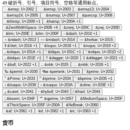
49
破折号、引号、项目符号、空格等通用标点。
&ensp;
U+2002
&emsp;
U+2003
&emsp13;
U+2004
&emsp14;
U+2005
&numsp;
U+2007
&puncsp;
U+2008
&thinsp;
U+2009
+1
&hairsp;
U+200A
+1
&ZeroWidthSpace;
U+200B
+4
&zwnj;
U+200C
&zwj;
U+200D
&lrm;
U+200E
&rlm;
U+200F
‐
&dash;
U+2010
+1
–
&ndash;
U+2013
—
&mdash;
U+2014
―
&horbar;
U+2015
‖
&Vert;
U+2016
+1
‘
&lsquo;
U+2018
+1
’
&rsquo;
U+2019
+2
‚
&sbquo;
U+201A
+1
“
&ldquo;
U+201C
+1
”
&rdquo;
U+201D
+2
„
&bdquo;
U+201E
+1
†
&dagger;
U+2020
‡
&ddagger;
U+2021
+1
•
&bull;
U+2022
+1
‥
&nldr;
U+2025
…
&mldr;
U+2026
+1
‰
&permil;
U+2030
‱
&pertenk;
U+2031
′
&prime;
U+2032
″
&Prime;
U+2033
‴
&tprime;
U+2034
‵
&bprime;
U+2035
+1
‹
&lsaquo;
U+2039
›
&rsaquo;
U+203A
‾
&oline;
U+203E
+1
⁁
&caret;
U+2041
⁃
&hybull;
U+2043
⁄
&frasl;
U+2044
⁏
&bsemi;
U+204F
⁗
&qprime;
U+2057
&MediumSpace;
U+205F
&ThickSpace;
U+205F U+200A
&NoBreak;
U+2060
&af;
U+2061
+1
&it;
U+2062
+1
&ic;
U+2063
+1
货币