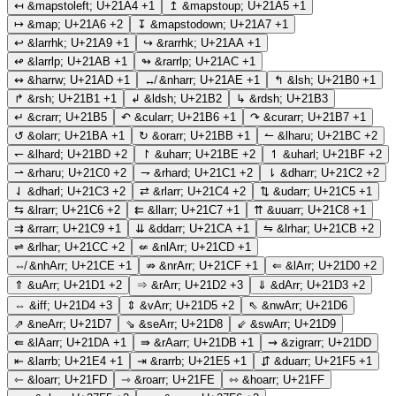
↤
&mapstoleft;
U+21A4
+1
↥
&mapstoup;
U+21A5
+1
↦
&map;
U+21A6
+2
↧
&mapstodown;
U+21A7
+1
↩
&larrhk;
U+21A9
+1
↪
&rarrhk;
U+21AA
+1
↫
&larrlp;
U+21AB
+1
↬
&rarrlp;
U+21AC
+1
↭
&harrw;
U+21AD
+1
↮
&nharr;
U+21AE
+1
↰
&lsh;
U+21B0
+1
↱
&rsh;
U+21B1
+1
↲
&ldsh;
U+21B2
↳
&rdsh;
U+21B3
↵
&crarr;
U+21B5
↶
&cularr;
U+21B6
+1
↷
&curarr;
U+21B7
+1
↺
&olarr;
U+21BA
+1
↻
&orarr;
U+21BB
+1
↼
&lharu;
U+21BC
+2
↽
&lhard;
U+21BD
+2
↾
&uharr;
U+21BE
+2
↿
&uharl;
U+21BF
+2
⇀
&rharu;
U+21C0
+2
⇁
&rhard;
U+21C1
+2
⇂
&dharr;
U+21C2
+2
⇃
&dharl;
U+21C3
+2
⇄
&rlarr;
U+21C4
+2
⇅
&udarr;
U+21C5
+1
⇆
&lrarr;
U+21C6
+2
⇇
&llarr;
U+21C7
+1
⇈
&uuarr;
U+21C8
+1
⇉
&rrarr;
U+21C9
+1
⇊
&ddarr;
U+21CA
+1
⇋
&lrhar;
U+21CB
+2
⇌
&rlhar;
U+21CC
+2
⇍
&nlArr;
U+21CD
+1
⇎
&nhArr;
U+21CE
+1
⇏
&nrArr;
U+21CF
+1
⇐
&lArr;
U+21D0
+2
⇑
&uArr;
U+21D1
+2
⇒
&rArr;
U+21D2
+3
⇓
&dArr;
U+21D3
+2
⇔
&iff;
U+21D4
+3
⇕
&vArr;
U+21D5
+2
⇖
&nwArr;
U+21D6
⇗
&neArr;
U+21D7
⇘
&seArr;
U+21D8
⇙
&swArr;
U+21D9
⇚
&lAarr;
U+21DA
+1
⇛
&rAarr;
U+21DB
+1
⇝
&zigrarr;
U+21DD
⇤
&larrb;
U+21E4
+1
⇥
&rarrb;
U+21E5
+1
⇵
&duarr;
U+21F5
+1
⇽
&loarr;
U+21FD
⇾
&roarr;
U+21FE
⇿
&hoarr;
U+21FF