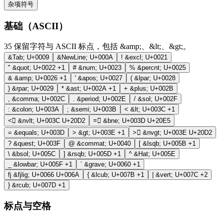
杂项符号
基础（ASCII）
35
保留字符与 ASCII 标点，包括 &amp;、&lt;、&gt;。
&Tab;
U+0009
&NewLine;
U+000A
!
&excl;
U+0021
"
&quot;
U+0022
+1
#
&num;
U+0023
%
&percnt;
U+0025
&
&amp;
U+0026
+1
'
&apos;
U+0027
(
&lpar;
U+0028
)
&rpar;
U+0029
*
&ast;
U+002A
+1
+
&plus;
U+002B
,
&comma;
U+002C
.
&period;
U+002E
/
&sol;
U+002F
:
&colon;
U+003A
;
&semi;
U+003B
<
&lt;
U+003C
+1
<⃒
&nvlt;
U+003C U+20D2
=⃥
&bne;
U+003D U+20E5
=
&equals;
U+003D
>
&gt;
U+003E
+1
>⃒
&nvgt;
U+003E U+20D2
?
&quest;
U+003F
@
&commat;
U+0040
[
&lsqb;
U+005B
+1
\
&bsol;
U+005C
]
&rsqb;
U+005D
+1
^
&Hat;
U+005E
_
&lowbar;
U+005F
+1
`
&grave;
U+0060
+1
fj
&fjlig;
U+0066 U+006A
{
&lcub;
U+007B
+1
|
&vert;
U+007C
+2
}
&rcub;
U+007D
+1
标点与空格