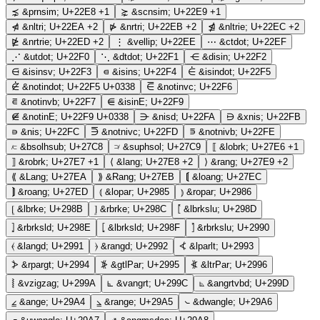
⋨
&prnsim;
U+22E8
+1
⋩
&scnsim;
U+22E9
+1
⋪
&nltri;
U+22EA
+2
⋫
&nrtri;
U+22EB
+2
⋬
&nltrie;
U+22EC
+2
⋭
&nrtrie;
U+22ED
+2
⋮
&vellip;
U+22EE
⋯
&ctdot;
U+22EF
⋰
&utdot;
U+22F0
⋱
&dtdot;
U+22F1
⋲
&disin;
U+22F2
⋳
&isinsv;
U+22F3
⋴
&isins;
U+22F4
⋵
&isindot;
U+22F5
⋵̸
&notindot;
U+22F5 U+0338
⋶
&notinvc;
U+22F6
⋷
&notinvb;
U+22F7
⋹
&isinE;
U+22F9
⋹̸
&notinE;
U+22F9 U+0338
⋺
&nisd;
U+22FA
⋻
&xnis;
U+22FB
⋼
&nis;
U+22FC
⋽
&notnivc;
U+22FD
⋾
&notnivb;
U+22FE
⟈
&bsolhsub;
U+27C8
⟉
&suphsol;
U+27C9
⟦
&lobrk;
U+27E6
+1
⟧
&robrk;
U+27E7
+1
⟨
&lang;
U+27E8
+2
⟩
&rang;
U+27E9
+2
⟪
&Lang;
U+27EA
⟫
&Rang;
U+27EB
⟬
&loang;
U+27EC
⟭
&roang;
U+27ED
⦅
&lopar;
U+2985
⦆
&ropar;
U+2986
⦋
&lbrke;
U+298B
⦌
&rbrke;
U+298C
⦍
&lbrkslu;
U+298D
⦎
&rbrksld;
U+298E
⦏
&lbrksld;
U+298F
⦐
&rbrkslu;
U+2990
⦑
&langd;
U+2991
⦒
&rangd;
U+2992
⦓
&lparlt;
U+2993
⦔
&rpargt;
U+2994
⦕
&gtlPar;
U+2995
⦖
&ltrPar;
U+2996
⦚
&vzigzag;
U+299A
⦜
&vangrt;
U+299C
⦝
&angrtvbd;
U+299D
⦤
&ange;
U+29A4
⦥
&range;
U+29A5
⦦
&dwangle;
U+29A6