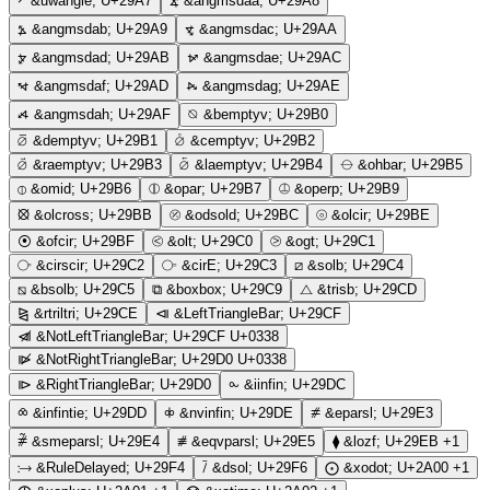
⦧
&uwangle;
U+29A7
⦨
&angmsdaa;
U+29A8
⦩
&angmsdab;
U+29A9
⦪
&angmsdac;
U+29AA
⦫
&angmsdad;
U+29AB
⦬
&angmsdae;
U+29AC
⦭
&angmsdaf;
U+29AD
⦮
&angmsdag;
U+29AE
⦯
&angmsdah;
U+29AF
⦰
&bemptyv;
U+29B0
⦱
&demptyv;
U+29B1
⦲
&cemptyv;
U+29B2
⦳
&raemptyv;
U+29B3
⦴
&laemptyv;
U+29B4
⦵
&ohbar;
U+29B5
⦶
&omid;
U+29B6
⦷
&opar;
U+29B7
⦹
&operp;
U+29B9
⦻
&olcross;
U+29BB
⦼
&odsold;
U+29BC
⦾
&olcir;
U+29BE
⦿
&ofcir;
U+29BF
⧀
&olt;
U+29C0
⧁
&ogt;
U+29C1
⧂
&cirscir;
U+29C2
⧃
&cirE;
U+29C3
⧄
&solb;
U+29C4
⧅
&bsolb;
U+29C5
⧉
&boxbox;
U+29C9
⧍
&trisb;
U+29CD
⧎
&rtriltri;
U+29CE
⧏
&LeftTriangleBar;
U+29CF
⧏̸
&NotLeftTriangleBar;
U+29CF U+0338
⧐̸
&NotRightTriangleBar;
U+29D0 U+0338
⧐
&RightTriangleBar;
U+29D0
⧜
&iinfin;
U+29DC
⧝
&infintie;
U+29DD
⧞
&nvinfin;
U+29DE
⧣
&eparsl;
U+29E3
⧤
&smeparsl;
U+29E4
⧥
&eqvparsl;
U+29E5
⧫
&lozf;
U+29EB
+1
⧴
&RuleDelayed;
U+29F4
⧶
&dsol;
U+29F6
⨀
&xodot;
U+2A00
+1