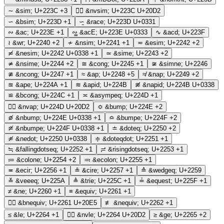
∼
&sim;
U+223C
+3
∼⃒
&nvsim;
U+223C U+20D2
∽
&bsim;
U+223D
+1
∽̱
&race;
U+223D U+0331
∾
&ac;
U+223E
+1
∾̳
&acE;
U+223E U+0333
∿
&acd;
U+223F
≀
&wr;
U+2240
+2
≁
&nsim;
U+2241
+1
≂
&esim;
U+2242
+2
≂̸
&nesim;
U+2242 U+0338
+1
≃
&sime;
U+2243
+2
≄
&nsime;
U+2244
+2
≅
&cong;
U+2245
+1
≆
&simne;
U+2246
≇
&ncong;
U+2247
+1
≈
&ap;
U+2248
+5
≉
&nap;
U+2249
+2
≊
&ape;
U+224A
+1
≋
&apid;
U+224B
≋̸
&napid;
U+224B U+0338
≌
&bcong;
U+224C
+1
≍
&asympeq;
U+224D
+1
≍⃒
&nvap;
U+224D U+20D2
≎
&bump;
U+224E
+2
≎̸
&nbump;
U+224E U+0338
+1
≏
&bumpe;
U+224F
+2
≏̸
&nbumpe;
U+224F U+0338
+1
≐
&doteq;
U+2250
+2
≐̸
&nedot;
U+2250 U+0338
≑
&doteqdot;
U+2251
+1
≒
&fallingdotseq;
U+2252
+1
≓
&risingdotseq;
U+2253
+1
≔
&colone;
U+2254
+2
≕
&ecolon;
U+2255
+1
≖
&ecir;
U+2256
+1
≗
&cire;
U+2257
+1
≙
&wedgeq;
U+2259
≚
&veeeq;
U+225A
≜
&trie;
U+225C
+1
≟
&equest;
U+225F
+1
≠
&ne;
U+2260
+1
≡
&equiv;
U+2261
+1
≡⃥
&bnequiv;
U+2261 U+20E5
≢
&nequiv;
U+2262
+1
≤
&le;
U+2264
+1
≤⃒
&nvle;
U+2264 U+20D2
≥
&ge;
U+2265
+2