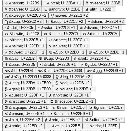
⊹
&hercon;
U+22B9
⊺
&intcal;
U+22BA
+1
⊻
&veebar;
U+22BB
⊽
&barvee;
U+22BD
⊾
&angrtvb;
U+22BE
⊿
&lrtri;
U+22BF
⋀
&xwedge;
U+22C0
+2
⋁
&xvee;
U+22C1
+2
⋂
&xcap;
U+22C2
+2
⋃
&xcup;
U+22C3
+2
⋄
&diam;
U+22C4
+2
⋅
&sdot;
U+22C5
⋆
&sstarf;
U+22C6
+1
⋇
&divonx;
U+22C7
+1
⋈
&bowtie;
U+22C8
⋉
&ltimes;
U+22C9
⋊
&rtimes;
U+22CA
⋋
&lthree;
U+22CB
+1
⋌
&rthree;
U+22CC
+1
⋍
&bsime;
U+22CD
+1
⋎
&cuvee;
U+22CE
+1
⋏
&cuwed;
U+22CF
+1
⋐
&Sub;
U+22D0
+1
⋑
&Sup;
U+22D1
+1
⋒
&Cap;
U+22D2
⋓
&Cup;
U+22D3
⋔
&fork;
U+22D4
+1
⋕
&epar;
U+22D5
⋖
&ltdot;
U+22D6
+1
⋗
&gtdot;
U+22D7
+1
⋘
&Ll;
U+22D8
⋘̸
&nLl;
U+22D8 U+0338
⋙
&ggg;
U+22D9
+1
⋙̸
&nGg;
U+22D9 U+0338
⋚
&leg;
U+22DA
+2
⋚︀
&lesg;
U+22DA U+FE00
⋛
&gel;
U+22DB
+2
⋛︀
&gesl;
U+22DB U+FE00
⋞
&cuepr;
U+22DE
+1
⋟
&cuesc;
U+22DF
+1
⋠
&nprcue;
U+22E0
+1
⋡
&nsccue;
U+22E1
+1
⋢
&nsqsube;
U+22E2
+1
⋣
&nsqsupe;
U+22E3
+1
⋦
&lnsim;
U+22E6
⋧
&gnsim;
U+22E7
⋨
&prnsim;
U+22E8
+1
⋩
&scnsim;
U+22E9
+1
⋪
&nltri;
U+22EA
+2
⋫
&nrtri;
U+22EB
+2
⋬
&nltrie;
U+22EC
+2
⋭
&nrtrie;
U+22ED
+2
⋮
&vellip;
U+22EE
⋯
&ctdot;
U+22EF