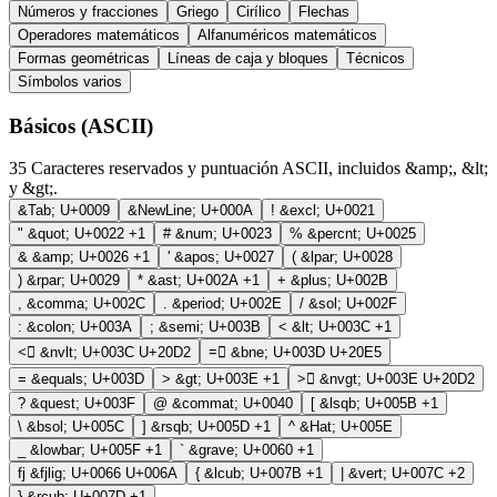
Números y fracciones
Griego
Cirílico
Flechas
Operadores matemáticos
Alfanuméricos matemáticos
Formas geométricas
Líneas de caja y bloques
Técnicos
Símbolos varios
Básicos (ASCII)
35
Caracteres reservados y puntuación ASCII, incluidos &amp;, &lt;
y &gt;.
&Tab;
U+0009
&NewLine;
U+000A
!
&excl;
U+0021
"
&quot;
U+0022
+1
#
&num;
U+0023
%
&percnt;
U+0025
&
&amp;
U+0026
+1
'
&apos;
U+0027
(
&lpar;
U+0028
)
&rpar;
U+0029
*
&ast;
U+002A
+1
+
&plus;
U+002B
,
&comma;
U+002C
.
&period;
U+002E
/
&sol;
U+002F
:
&colon;
U+003A
;
&semi;
U+003B
<
&lt;
U+003C
+1
<⃒
&nvlt;
U+003C U+20D2
=⃥
&bne;
U+003D U+20E5
=
&equals;
U+003D
>
&gt;
U+003E
+1
>⃒
&nvgt;
U+003E U+20D2
?
&quest;
U+003F
@
&commat;
U+0040
[
&lsqb;
U+005B
+1
\
&bsol;
U+005C
]
&rsqb;
U+005D
+1
^
&Hat;
U+005E
_
&lowbar;
U+005F
+1
`
&grave;
U+0060
+1
fj
&fjlig;
U+0066 U+006A
{
&lcub;
U+007B
+1
|
&vert;
U+007C
+2
}
&rcub;
U+007D
+1