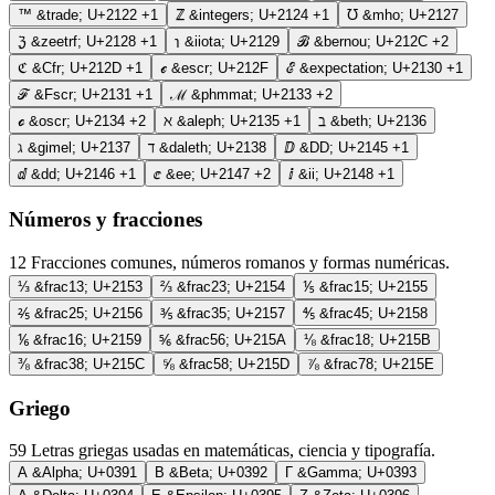
™
&trade;
U+2122
+1
ℤ
&integers;
U+2124
+1
℧
&mho;
U+2127
ℨ
&zeetrf;
U+2128
+1
℩
&iiota;
U+2129
ℬ
&bernou;
U+212C
+2
ℭ
&Cfr;
U+212D
+1
ℯ
&escr;
U+212F
ℰ
&expectation;
U+2130
+1
ℱ
&Fscr;
U+2131
+1
ℳ
&phmmat;
U+2133
+2
ℴ
&oscr;
U+2134
+2
ℵ
&aleph;
U+2135
+1
ℶ
&beth;
U+2136
ℷ
&gimel;
U+2137
ℸ
&daleth;
U+2138
ⅅ
&DD;
U+2145
+1
ⅆ
&dd;
U+2146
+1
ⅇ
&ee;
U+2147
+2
ⅈ
&ii;
U+2148
+1
Números y fracciones
12
Fracciones comunes, números romanos y formas numéricas.
⅓
&frac13;
U+2153
⅔
&frac23;
U+2154
⅕
&frac15;
U+2155
⅖
&frac25;
U+2156
⅗
&frac35;
U+2157
⅘
&frac45;
U+2158
⅙
&frac16;
U+2159
⅚
&frac56;
U+215A
⅛
&frac18;
U+215B
⅜
&frac38;
U+215C
⅝
&frac58;
U+215D
⅞
&frac78;
U+215E
Griego
59
Letras griegas usadas en matemáticas, ciencia y tipografía.
Α
&Alpha;
U+0391
Β
&Beta;
U+0392
Γ
&Gamma;
U+0393