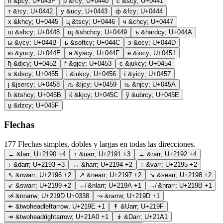
п
&pcy;
U+043F
р
&rcy;
U+0440
с
&scy;
U+0441
т
&tcy;
U+0442
у
&ucy;
U+0443
ф
&fcy;
U+0444
х
&khcy;
U+0445
ц
&tscy;
U+0446
ч
&chcy;
U+0447
ш
&shcy;
U+0448
щ
&shchcy;
U+0449
ъ
&hardcy;
U+044A
ы
&ycy;
U+044B
ь
&softcy;
U+044C
э
&ecy;
U+044D
ю
&yucy;
U+044E
я
&yacy;
U+044F
ё
&iocy;
U+0451
ђ
&djcy;
U+0452
ѓ
&gjcy;
U+0453
є
&jukcy;
U+0454
ѕ
&dscy;
U+0455
і
&iukcy;
U+0456
ї
&yicy;
U+0457
ј
&jsercy;
U+0458
љ
&ljcy;
U+0459
њ
&njcy;
U+045A
ћ
&tshcy;
U+045B
ќ
&kjcy;
U+045C
ў
&ubrcy;
U+045E
џ
&dzcy;
U+045F
Flechas
177
Flechas simples, dobles y largas en todas las direcciones.
←
&larr;
U+2190
+4
↑
&uarr;
U+2191
+3
→
&rarr;
U+2192
+4
↓
&darr;
U+2193
+3
↔
&harr;
U+2194
+2
↕
&varr;
U+2195
+2
↖
&nwarr;
U+2196
+2
↗
&nearr;
U+2197
+2
↘
&searr;
U+2198
+2
↙
&swarr;
U+2199
+2
↚
&nlarr;
U+219A
+1
↛
&nrarr;
U+219B
+1
↝̸
&nrarrw;
U+219D U+0338
↝
&rarrw;
U+219D
+1
↞
&twoheadleftarrow;
U+219E
+1
↟
&Uarr;
U+219F
↠
&twoheadrightarrow;
U+21A0
+1
↡
&Darr;
U+21A1