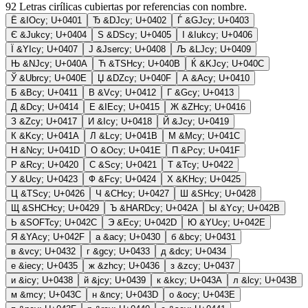
92
Letras cirílicas cubiertas por referencias con nombre.
Ё
&IOcy;
U+0401
Ђ
&DJcy;
U+0402
Ѓ
&GJcy;
U+0403
Є
&Jukcy;
U+0404
Ѕ
&DScy;
U+0405
І
&Iukcy;
U+0406
Ї
&YIcy;
U+0407
Ј
&Jsercy;
U+0408
Љ
&LJcy;
U+0409
Њ
&NJcy;
U+040A
Ћ
&TSHcy;
U+040B
Ќ
&KJcy;
U+040C
Ў
&Ubrcy;
U+040E
Џ
&DZcy;
U+040F
А
&Acy;
U+0410
Б
&Bcy;
U+0411
В
&Vcy;
U+0412
Г
&Gcy;
U+0413
Д
&Dcy;
U+0414
Е
&IEcy;
U+0415
Ж
&ZHcy;
U+0416
З
&Zcy;
U+0417
И
&Icy;
U+0418
Й
&Jcy;
U+0419
К
&Kcy;
U+041A
Л
&Lcy;
U+041B
М
&Mcy;
U+041C
Н
&Ncy;
U+041D
О
&Ocy;
U+041E
П
&Pcy;
U+041F
Р
&Rcy;
U+0420
С
&Scy;
U+0421
Т
&Tcy;
U+0422
У
&Ucy;
U+0423
Ф
&Fcy;
U+0424
Х
&KHcy;
U+0425
Ц
&TScy;
U+0426
Ч
&CHcy;
U+0427
Ш
&SHcy;
U+0428
Щ
&SHCHcy;
U+0429
Ъ
&HARDcy;
U+042A
Ы
&Ycy;
U+042B
Ь
&SOFTcy;
U+042C
Э
&Ecy;
U+042D
Ю
&YUcy;
U+042E
Я
&YAcy;
U+042F
а
&acy;
U+0430
б
&bcy;
U+0431
в
&vcy;
U+0432
г
&gcy;
U+0433
д
&dcy;
U+0434
е
&iecy;
U+0435
ж
&zhcy;
U+0436
з
&zcy;
U+0437
и
&icy;
U+0438
й
&jcy;
U+0439
к
&kcy;
U+043A
л
&lcy;
U+043B
м
&mcy;
U+043C
н
&ncy;
U+043D
о
&ocy;
U+043E