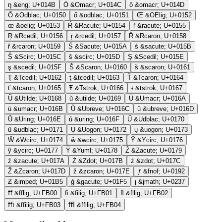
ŋ
&eng;
U+014B
Ō
&Omacr;
U+014C
ō
&omacr;
U+014D
Ő
&Odblac;
U+0150
ő
&odblac;
U+0151
Œ
&OElig;
U+0152
œ
&oelig;
U+0153
Ŕ
&Racute;
U+0154
ŕ
&racute;
U+0155
Ŗ
&Rcedil;
U+0156
ŗ
&rcedil;
U+0157
Ř
&Rcaron;
U+0158
ř
&rcaron;
U+0159
Ś
&Sacute;
U+015A
ś
&sacute;
U+015B
Ŝ
&Scirc;
U+015C
ŝ
&scirc;
U+015D
Ş
&Scedil;
U+015E
ş
&scedil;
U+015F
Š
&Scaron;
U+0160
š
&scaron;
U+0161
Ţ
&Tcedil;
U+0162
ţ
&tcedil;
U+0163
Ť
&Tcaron;
U+0164
ť
&tcaron;
U+0165
Ŧ
&Tstrok;
U+0166
ŧ
&tstrok;
U+0167
Ũ
&Utilde;
U+0168
ũ
&utilde;
U+0169
Ū
&Umacr;
U+016A
ū
&umacr;
U+016B
Ŭ
&Ubreve;
U+016C
ŭ
&ubreve;
U+016D
Ů
&Uring;
U+016E
ů
&uring;
U+016F
Ű
&Udblac;
U+0170
ű
&udblac;
U+0171
Ų
&Uogon;
U+0172
ų
&uogon;
U+0173
Ŵ
&Wcirc;
U+0174
ŵ
&wcirc;
U+0175
Ŷ
&Ycirc;
U+0176
ŷ
&ycirc;
U+0177
Ÿ
&Yuml;
U+0178
Ź
&Zacute;
U+0179
ź
&zacute;
U+017A
Ż
&Zdot;
U+017B
ż
&zdot;
U+017C
Ž
&Zcaron;
U+017D
ž
&zcaron;
U+017E
ƒ
&fnof;
U+0192
Ƶ
&imped;
U+01B5
ǵ
&gacute;
U+01F5
ȷ
&jmath;
U+0237
ﬀ
&fflig;
U+FB00
ﬁ
&filig;
U+FB01
ﬂ
&fllig;
U+FB02
ﬃ
&ffilig;
U+FB03
ﬄ
&ffllig;
U+FB04