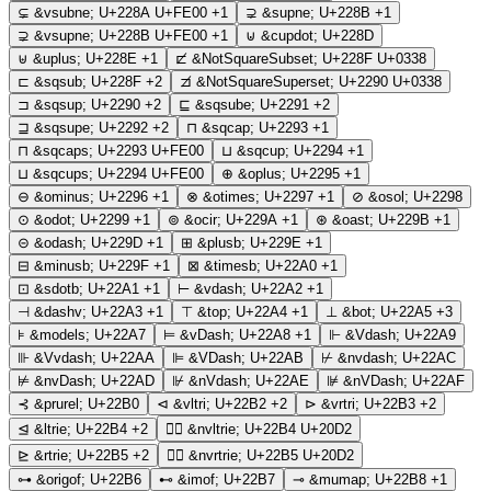
⊊︀
&vsubne;
U+228A U+FE00
+1
⊋
&supne;
U+228B
+1
⊋︀
&vsupne;
U+228B U+FE00
+1
⊍
&cupdot;
U+228D
⊎
&uplus;
U+228E
+1
⊏̸
&NotSquareSubset;
U+228F U+0338
⊏
&sqsub;
U+228F
+2
⊐̸
&NotSquareSuperset;
U+2290 U+0338
⊐
&sqsup;
U+2290
+2
⊑
&sqsube;
U+2291
+2
⊒
&sqsupe;
U+2292
+2
⊓
&sqcap;
U+2293
+1
⊓︀
&sqcaps;
U+2293 U+FE00
⊔
&sqcup;
U+2294
+1
⊔︀
&sqcups;
U+2294 U+FE00
⊕
&oplus;
U+2295
+1
⊖
&ominus;
U+2296
+1
⊗
&otimes;
U+2297
+1
⊘
&osol;
U+2298
⊙
&odot;
U+2299
+1
⊚
&ocir;
U+229A
+1
⊛
&oast;
U+229B
+1
⊝
&odash;
U+229D
+1
⊞
&plusb;
U+229E
+1
⊟
&minusb;
U+229F
+1
⊠
&timesb;
U+22A0
+1
⊡
&sdotb;
U+22A1
+1
⊢
&vdash;
U+22A2
+1
⊣
&dashv;
U+22A3
+1
⊤
&top;
U+22A4
+1
⊥
&bot;
U+22A5
+3
⊧
&models;
U+22A7
⊨
&vDash;
U+22A8
+1
⊩
&Vdash;
U+22A9
⊪
&Vvdash;
U+22AA
⊫
&VDash;
U+22AB
⊬
&nvdash;
U+22AC
⊭
&nvDash;
U+22AD
⊮
&nVdash;
U+22AE
⊯
&nVDash;
U+22AF
⊰
&prurel;
U+22B0
⊲
&vltri;
U+22B2
+2
⊳
&vrtri;
U+22B3
+2
⊴
&ltrie;
U+22B4
+2
⊴⃒
&nvltrie;
U+22B4 U+20D2
⊵
&rtrie;
U+22B5
+2
⊵⃒
&nvrtrie;
U+22B5 U+20D2
⊶
&origof;
U+22B6
⊷
&imof;
U+22B7
⊸
&mumap;
U+22B8
+1