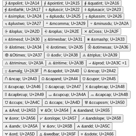
⨔
&npolint;
U+2A14
⨕
&pointint;
U+2A15
⨖
&quatint;
U+2A16
⨗
&intlarhk;
U+2A17
⨢
&pluscir;
U+2A22
⨣
&plusacir;
U+2A23
⨤
&simplus;
U+2A24
⨥
&plusdu;
U+2A25
⨦
&plussim;
U+2A26
⨧
&plustwo;
U+2A27
⨩
&mcomma;
U+2A29
⨪
&minusdu;
U+2A2A
⨭
&loplus;
U+2A2D
⨮
&roplus;
U+2A2E
⨯
&Cross;
U+2A2F
⨰
&timesd;
U+2A30
⨱
&timesbar;
U+2A31
⨳
&smashp;
U+2A33
⨴
&lotimes;
U+2A34
⨵
&rotimes;
U+2A35
⨶
&otimesas;
U+2A36
⨷
&Otimes;
U+2A37
⨸
&odiv;
U+2A38
⨹
&triplus;
U+2A39
⨺
&triminus;
U+2A3A
⨻
&tritime;
U+2A3B
⨼
&iprod;
U+2A3C
+1
⨿
&amalg;
U+2A3F
⩀
&capdot;
U+2A40
⩂
&ncup;
U+2A42
⩃
&ncap;
U+2A43
⩄
&capand;
U+2A44
⩅
&cupor;
U+2A45
⩆
&cupcap;
U+2A46
⩇
&capcup;
U+2A47
⩈
&cupbrcap;
U+2A48
⩉
&capbrcup;
U+2A49
⩊
&cupcup;
U+2A4A
⩋
&capcap;
U+2A4B
⩌
&ccups;
U+2A4C
⩍
&ccaps;
U+2A4D
⩐
&ccupssm;
U+2A50
⩓
&And;
U+2A53
⩔
&Or;
U+2A54
⩕
&andand;
U+2A55
⩖
&oror;
U+2A56
⩗
&orslope;
U+2A57
⩘
&andslope;
U+2A58
⩚
&andv;
U+2A5A
⩛
&orv;
U+2A5B
⩜
&andd;
U+2A5C
⩝
&ord;
U+2A5D
⩟
&wedbar;
U+2A5F
⩦
&sdote;
U+2A66