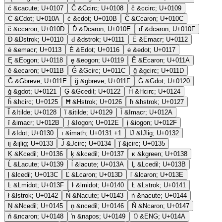
ć
&cacute;
U+0107
Ĉ
&Ccirc;
U+0108
ĉ
&ccirc;
U+0109
Ċ
&Cdot;
U+010A
ċ
&cdot;
U+010B
Č
&Ccaron;
U+010C
č
&ccaron;
U+010D
Ď
&Dcaron;
U+010E
ď
&dcaron;
U+010F
Đ
&Dstrok;
U+0110
đ
&dstrok;
U+0111
Ē
&Emacr;
U+0112
ē
&emacr;
U+0113
Ė
&Edot;
U+0116
ė
&edot;
U+0117
Ę
&Eogon;
U+0118
ę
&eogon;
U+0119
Ě
&Ecaron;
U+011A
ě
&ecaron;
U+011B
Ĝ
&Gcirc;
U+011C
ĝ
&gcirc;
U+011D
Ğ
&Gbreve;
U+011E
ğ
&gbreve;
U+011F
Ġ
&Gdot;
U+0120
ġ
&gdot;
U+0121
Ģ
&Gcedil;
U+0122
Ĥ
&Hcirc;
U+0124
ĥ
&hcirc;
U+0125
Ħ
&Hstrok;
U+0126
ħ
&hstrok;
U+0127
Ĩ
&Itilde;
U+0128
ĩ
&itilde;
U+0129
Ī
&Imacr;
U+012A
ī
&imacr;
U+012B
Į
&Iogon;
U+012E
į
&iogon;
U+012F
İ
&Idot;
U+0130
ı
&imath;
U+0131
+1
Ĳ
&IJlig;
U+0132
ĳ
&ijlig;
U+0133
Ĵ
&Jcirc;
U+0134
ĵ
&jcirc;
U+0135
Ķ
&Kcedil;
U+0136
ķ
&kcedil;
U+0137
ĸ
&kgreen;
U+0138
Ĺ
&Lacute;
U+0139
ĺ
&lacute;
U+013A
Ļ
&Lcedil;
U+013B
ļ
&lcedil;
U+013C
Ľ
&Lcaron;
U+013D
ľ
&lcaron;
U+013E
Ŀ
&Lmidot;
U+013F
ŀ
&lmidot;
U+0140
Ł
&Lstrok;
U+0141
ł
&lstrok;
U+0142
Ń
&Nacute;
U+0143
ń
&nacute;
U+0144
Ņ
&Ncedil;
U+0145
ņ
&ncedil;
U+0146
Ň
&Ncaron;
U+0147
ň
&ncaron;
U+0148
ŉ
&napos;
U+0149
Ŋ
&ENG;
U+014A