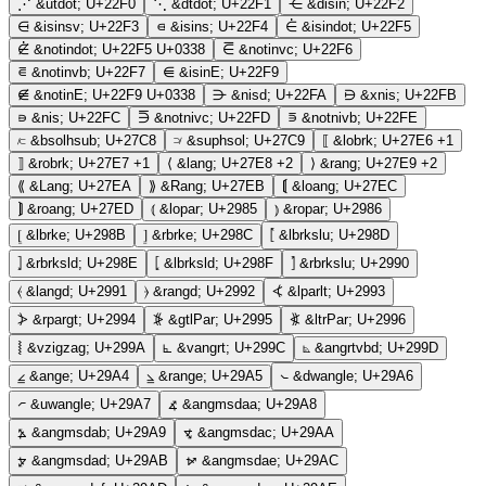
⋰
&utdot;
U+22F0
⋱
&dtdot;
U+22F1
⋲
&disin;
U+22F2
⋳
&isinsv;
U+22F3
⋴
&isins;
U+22F4
⋵
&isindot;
U+22F5
⋵̸
&notindot;
U+22F5 U+0338
⋶
&notinvc;
U+22F6
⋷
&notinvb;
U+22F7
⋹
&isinE;
U+22F9
⋹̸
&notinE;
U+22F9 U+0338
⋺
&nisd;
U+22FA
⋻
&xnis;
U+22FB
⋼
&nis;
U+22FC
⋽
&notnivc;
U+22FD
⋾
&notnivb;
U+22FE
⟈
&bsolhsub;
U+27C8
⟉
&suphsol;
U+27C9
⟦
&lobrk;
U+27E6
+1
⟧
&robrk;
U+27E7
+1
⟨
&lang;
U+27E8
+2
⟩
&rang;
U+27E9
+2
⟪
&Lang;
U+27EA
⟫
&Rang;
U+27EB
⟬
&loang;
U+27EC
⟭
&roang;
U+27ED
⦅
&lopar;
U+2985
⦆
&ropar;
U+2986
⦋
&lbrke;
U+298B
⦌
&rbrke;
U+298C
⦍
&lbrkslu;
U+298D
⦎
&rbrksld;
U+298E
⦏
&lbrksld;
U+298F
⦐
&rbrkslu;
U+2990
⦑
&langd;
U+2991
⦒
&rangd;
U+2992
⦓
&lparlt;
U+2993
⦔
&rpargt;
U+2994
⦕
&gtlPar;
U+2995
⦖
&ltrPar;
U+2996
⦚
&vzigzag;
U+299A
⦜
&vangrt;
U+299C
⦝
&angrtvbd;
U+299D
⦤
&ange;
U+29A4
⦥
&range;
U+29A5
⦦
&dwangle;
U+29A6
⦧
&uwangle;
U+29A7
⦨
&angmsdaa;
U+29A8
⦩
&angmsdab;
U+29A9
⦪
&angmsdac;
U+29AA
⦫
&angmsdad;
U+29AB
⦬
&angmsdae;
U+29AC