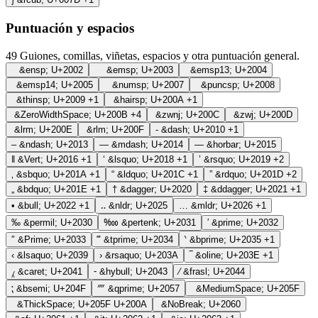
Puntuación y espacios
49
Guiones, comillas, viñetas, espacios y otra puntuación general.
&ensp;
U+2002
&emsp;
U+2003
&emsp13;
U+2004
&emsp14;
U+2005
&numsp;
U+2007
&puncsp;
U+2008
&thinsp;
U+2009
+1
&hairsp;
U+200A
+1
&ZeroWidthSpace;
U+200B
+4
&zwnj;
U+200C
&zwj;
U+200D
&lrm;
U+200E
&rlm;
U+200F
‐
&dash;
U+2010
+1
–
&ndash;
U+2013
—
&mdash;
U+2014
―
&horbar;
U+2015
‖
&Vert;
U+2016
+1
‘
&lsquo;
U+2018
+1
’
&rsquo;
U+2019
+2
‚
&sbquo;
U+201A
+1
“
&ldquo;
U+201C
+1
”
&rdquo;
U+201D
+2
„
&bdquo;
U+201E
+1
†
&dagger;
U+2020
‡
&ddagger;
U+2021
+1
•
&bull;
U+2022
+1
‥
&nldr;
U+2025
…
&mldr;
U+2026
+1
‰
&permil;
U+2030
‱
&pertenk;
U+2031
′
&prime;
U+2032
″
&Prime;
U+2033
‴
&tprime;
U+2034
‵
&bprime;
U+2035
+1
‹
&lsaquo;
U+2039
›
&rsaquo;
U+203A
‾
&oline;
U+203E
+1
⁁
&caret;
U+2041
⁃
&hybull;
U+2043
⁄
&frasl;
U+2044
⁏
&bsemi;
U+204F
⁗
&qprime;
U+2057
&MediumSpace;
U+205F
&ThickSpace;
U+205F U+200A
&NoBreak;
U+2060