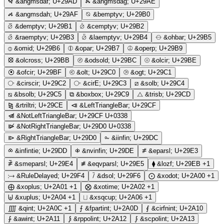
⦭
&angmsdaf;
U+29AD
⦮
&angmsdag;
U+29AE
⦯
&angmsdah;
U+29AF
⦰
&bemptyv;
U+29B0
⦱
&demptyv;
U+29B1
⦲
&cemptyv;
U+29B2
⦳
&raemptyv;
U+29B3
⦴
&laemptyv;
U+29B4
⦵
&ohbar;
U+29B5
⦶
&omid;
U+29B6
⦷
&opar;
U+29B7
⦹
&operp;
U+29B9
⦻
&olcross;
U+29BB
⦼
&odsold;
U+29BC
⦾
&olcir;
U+29BE
⦿
&ofcir;
U+29BF
⧀
&olt;
U+29C0
⧁
&ogt;
U+29C1
⧂
&cirscir;
U+29C2
⧃
&cirE;
U+29C3
⧄
&solb;
U+29C4
⧅
&bsolb;
U+29C5
⧉
&boxbox;
U+29C9
⧍
&trisb;
U+29CD
⧎
&rtriltri;
U+29CE
⧏
&LeftTriangleBar;
U+29CF
⧏̸
&NotLeftTriangleBar;
U+29CF U+0338
⧐̸
&NotRightTriangleBar;
U+29D0 U+0338
⧐
&RightTriangleBar;
U+29D0
⧜
&iinfin;
U+29DC
⧝
&infintie;
U+29DD
⧞
&nvinfin;
U+29DE
⧣
&eparsl;
U+29E3
⧤
&smeparsl;
U+29E4
⧥
&eqvparsl;
U+29E5
⧫
&lozf;
U+29EB
+1
⧴
&RuleDelayed;
U+29F4
⧶
&dsol;
U+29F6
⨀
&xodot;
U+2A00
+1
⨁
&xoplus;
U+2A01
+1
⨂
&xotime;
U+2A02
+1
⨄
&xuplus;
U+2A04
+1
⨆
&xsqcup;
U+2A06
+1
⨌
&qint;
U+2A0C
+1
⨍
&fpartint;
U+2A0D
⨐
&cirfnint;
U+2A10
⨑
&awint;
U+2A11
⨒
&rppolint;
U+2A12
⨓
&scpolint;
U+2A13