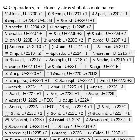
543
Operadores, relaciones y otros símbolos matemáticos.
∀
&forall;
U+2200
+1
∁
&comp;
U+2201
+1
∂
&part;
U+2202
+1
∂̸
&npart;
U+2202 U+0338
∃
&exist;
U+2203
+1
∄
&nexist;
U+2204
+2
∅
&empty;
U+2205
+3
∇
&nabla;
U+2207
+1
∈
&in;
U+2208
+3
∉
&notin;
U+2209
+2
∋
&ni;
U+220B
+3
∌
&notni;
U+220C
+2
∏
&prod;
U+220F
+1
∐
&coprod;
U+2210
+1
∑
&sum;
U+2211
+1
−
&minus;
U+2212
∓
&mp;
U+2213
+2
∔
&plusdo;
U+2214
+1
∖
&setmn;
U+2216
+4
∗
&lowast;
U+2217
∘
&compfn;
U+2218
+1
√
&radic;
U+221A
+1
∝
&prop;
U+221D
+4
∞
&infin;
U+221E
∟
&angrt;
U+221F
∠
&ang;
U+2220
+1
∠⃒
&nang;
U+2220 U+20D2
∡
&angmsd;
U+2221
+1
∢
&angsph;
U+2222
∣
&mid;
U+2223
+3
∤
&nmid;
U+2224
+3
∥
&par;
U+2225
+4
∦
&npar;
U+2226
+4
∧
&and;
U+2227
+1
∨
&or;
U+2228
+1
∩
&cap;
U+2229
∩︀
&caps;
U+2229 U+FE00
∪
&cup;
U+222A
∪︀
&cups;
U+222A U+FE00
∫
&int;
U+222B
+1
∬
&Int;
U+222C
∭
&tint;
U+222D
+1
∮
&oint;
U+222E
+2
∯
&Conint;
U+222F
+1
∰
&Cconint;
U+2230
∱
&cwint;
U+2231
∲
&cwconint;
U+2232
+1
∳
&awconint;
U+2233
+1
∴
&there4;
U+2234
+2
∵
&becaus;
U+2235
+2
∶
&ratio;
U+2236
∷
&Colon;
U+2237
+1
∸
&minusd;
U+2238
+1
∺
&mDDot;
U+223A
∻
&homtht;
U+223B