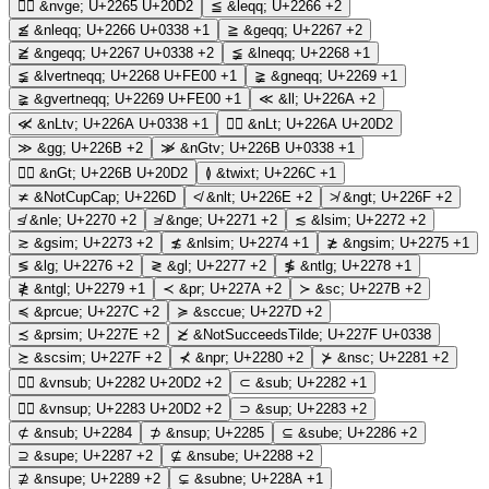
≥⃒
&nvge;
U+2265 U+20D2
≦
&leqq;
U+2266
+2
≦̸
&nleqq;
U+2266 U+0338
+1
≧
&geqq;
U+2267
+2
≧̸
&ngeqq;
U+2267 U+0338
+2
≨
&lneqq;
U+2268
+1
≨︀
&lvertneqq;
U+2268 U+FE00
+1
≩
&gneqq;
U+2269
+1
≩︀
&gvertneqq;
U+2269 U+FE00
+1
≪
&ll;
U+226A
+2
≪̸
&nLtv;
U+226A U+0338
+1
≪⃒
&nLt;
U+226A U+20D2
≫
&gg;
U+226B
+2
≫̸
&nGtv;
U+226B U+0338
+1
≫⃒
&nGt;
U+226B U+20D2
≬
&twixt;
U+226C
+1
≭
&NotCupCap;
U+226D
≮
&nlt;
U+226E
+2
≯
&ngt;
U+226F
+2
≰
&nle;
U+2270
+2
≱
&nge;
U+2271
+2
≲
&lsim;
U+2272
+2
≳
&gsim;
U+2273
+2
≴
&nlsim;
U+2274
+1
≵
&ngsim;
U+2275
+1
≶
&lg;
U+2276
+2
≷
&gl;
U+2277
+2
≸
&ntlg;
U+2278
+1
≹
&ntgl;
U+2279
+1
≺
&pr;
U+227A
+2
≻
&sc;
U+227B
+2
≼
&prcue;
U+227C
+2
≽
&sccue;
U+227D
+2
≾
&prsim;
U+227E
+2
≿̸
&NotSucceedsTilde;
U+227F U+0338
≿
&scsim;
U+227F
+2
⊀
&npr;
U+2280
+2
⊁
&nsc;
U+2281
+2
⊂⃒
&vnsub;
U+2282 U+20D2
+2
⊂
&sub;
U+2282
+1
⊃⃒
&vnsup;
U+2283 U+20D2
+2
⊃
&sup;
U+2283
+2
⊄
&nsub;
U+2284
⊅
&nsup;
U+2285
⊆
&sube;
U+2286
+2
⊇
&supe;
U+2287
+2
⊈
&nsube;
U+2288
+2
⊉
&nsupe;
U+2289
+2
⊊
&subne;
U+228A
+1