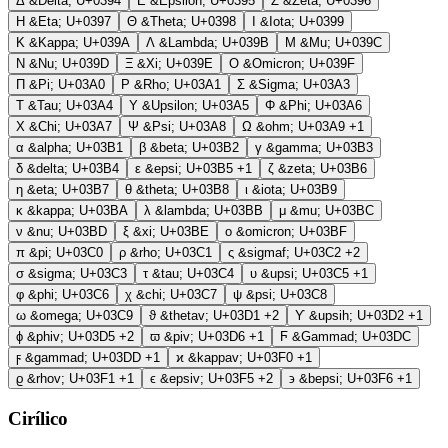
Δ
&Delta;
U+0394
Ε
&Epsilon;
U+0395
Ζ
&Zeta;
U+0396
Η
&Eta;
U+0397
Θ
&Theta;
U+0398
Ι
&Iota;
U+0399
Κ
&Kappa;
U+039A
Λ
&Lambda;
U+039B
Μ
&Mu;
U+039C
Ν
&Nu;
U+039D
Ξ
&Xi;
U+039E
Ο
&Omicron;
U+039F
Π
&Pi;
U+03A0
Ρ
&Rho;
U+03A1
Σ
&Sigma;
U+03A3
Τ
&Tau;
U+03A4
Υ
&Upsilon;
U+03A5
Φ
&Phi;
U+03A6
Χ
&Chi;
U+03A7
Ψ
&Psi;
U+03A8
Ω
&ohm;
U+03A9
+1
α
&alpha;
U+03B1
β
&beta;
U+03B2
γ
&gamma;
U+03B3
δ
&delta;
U+03B4
ε
&epsi;
U+03B5
+1
ζ
&zeta;
U+03B6
η
&eta;
U+03B7
θ
&theta;
U+03B8
ι
&iota;
U+03B9
κ
&kappa;
U+03BA
λ
&lambda;
U+03BB
μ
&mu;
U+03BC
ν
&nu;
U+03BD
ξ
&xi;
U+03BE
ο
&omicron;
U+03BF
π
&pi;
U+03C0
ρ
&rho;
U+03C1
ς
&sigmaf;
U+03C2
+2
σ
&sigma;
U+03C3
τ
&tau;
U+03C4
υ
&upsi;
U+03C5
+1
φ
&phi;
U+03C6
χ
&chi;
U+03C7
ψ
&psi;
U+03C8
ω
&omega;
U+03C9
ϑ
&thetav;
U+03D1
+2
ϒ
&upsih;
U+03D2
+1
ϕ
&phiv;
U+03D5
+2
ϖ
&piv;
U+03D6
+1
Ϝ
&Gammad;
U+03DC
ϝ
&gammad;
U+03DD
+1
ϰ
&kappav;
U+03F0
+1
ϱ
&rhov;
U+03F1
+1
ϵ
&epsiv;
U+03F5
+2
϶
&bepsi;
U+03F6
+1
Cirílico