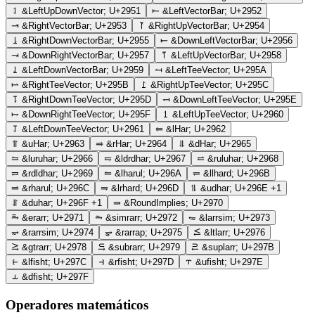
⥑
&LeftUpDownVector;
U+2951
⥒
&LeftVectorBar;
U+2952
⥓
&RightVectorBar;
U+2953
⥔
&RightUpVectorBar;
U+2954
⥕
&RightDownVectorBar;
U+2955
⥖
&DownLeftVectorBar;
U+2956
⥗
&DownRightVectorBar;
U+2957
⥘
&LeftUpVectorBar;
U+2958
⥙
&LeftDownVectorBar;
U+2959
⥚
&LeftTeeVector;
U+295A
⥛
&RightTeeVector;
U+295B
⥜
&RightUpTeeVector;
U+295C
⥝
&RightDownTeeVector;
U+295D
⥞
&DownLeftTeeVector;
U+295E
⥟
&DownRightTeeVector;
U+295F
⥠
&LeftUpTeeVector;
U+2960
⥡
&LeftDownTeeVector;
U+2961
⥢
&lHar;
U+2962
⥣
&uHar;
U+2963
⥤
&rHar;
U+2964
⥥
&dHar;
U+2965
⥦
&luruhar;
U+2966
⥧
&ldrdhar;
U+2967
⥨
&ruluhar;
U+2968
⥩
&rdldhar;
U+2969
⥪
&lharul;
U+296A
⥫
&llhard;
U+296B
⥬
&rharul;
U+296C
⥭
&lrhard;
U+296D
⥮
&udhar;
U+296E
+1
⥯
&duhar;
U+296F
+1
⥰
&RoundImplies;
U+2970
⥱
&erarr;
U+2971
⥲
&simrarr;
U+2972
⥳
&larrsim;
U+2973
⥴
&rarrsim;
U+2974
⥵
&rarrap;
U+2975
⥶
&ltlarr;
U+2976
⥸
&gtrarr;
U+2978
⥹
&subrarr;
U+2979
⥻
&suplarr;
U+297B
⥼
&lfisht;
U+297C
⥽
&rfisht;
U+297D
⥾
&ufisht;
U+297E
⥿
&dfisht;
U+297F
Operadores matemáticos