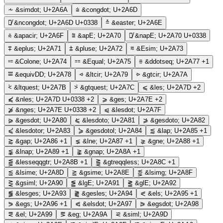
⩪
&simdot;
U+2A6A
⩭
&congdot;
U+2A6D
⩭̸
&ncongdot;
U+2A6D U+0338
⩮
&easter;
U+2A6E
⩯
&apacir;
U+2A6F
⩰
&apE;
U+2A70
⩰̸
&napE;
U+2A70 U+0338
⩱
&eplus;
U+2A71
⩲
&pluse;
U+2A72
⩳
&Esim;
U+2A73
⩴
&Colone;
U+2A74
⩵
&Equal;
U+2A75
⩷
&ddotseq;
U+2A77
+1
⩸
&equivDD;
U+2A78
⩹
&ltcir;
U+2A79
⩺
&gtcir;
U+2A7A
⩻
&ltquest;
U+2A7B
⩼
&gtquest;
U+2A7C
⩽
&les;
U+2A7D
+2
⩽̸
&nles;
U+2A7D U+0338
+2
⩾
&ges;
U+2A7E
+2
⩾̸
&nges;
U+2A7E U+0338
+2
⩿
&lesdot;
U+2A7F
⪀
&gesdot;
U+2A80
⪁
&lesdoto;
U+2A81
⪂
&gesdoto;
U+2A82
⪃
&lesdotor;
U+2A83
⪄
&gesdotol;
U+2A84
⪅
&lap;
U+2A85
+1
⪆
&gap;
U+2A86
+1
⪇
&lne;
U+2A87
+1
⪈
&gne;
U+2A88
+1
⪉
&lnap;
U+2A89
+1
⪊
&gnap;
U+2A8A
+1
⪋
&lesseqqgtr;
U+2A8B
+1
⪌
&gtreqqless;
U+2A8C
+1
⪍
&lsime;
U+2A8D
⪎
&gsime;
U+2A8E
⪏
&lsimg;
U+2A8F
⪐
&gsiml;
U+2A90
⪑
&lgE;
U+2A91
⪒
&glE;
U+2A92
⪓
&lesges;
U+2A93
⪔
&gesles;
U+2A94
⪕
&els;
U+2A95
+1
⪖
&egs;
U+2A96
+1
⪗
&elsdot;
U+2A97
⪘
&egsdot;
U+2A98
⪙
&el;
U+2A99
⪚
&eg;
U+2A9A
⪝
&siml;
U+2A9D