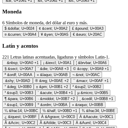
&af;
U+2061
+1
&it;
U+2062
+1
&ic;
U+2063
+1
Moneda
6
Símbolos de moneda, del dólar al euro y más.
$
&dollar;
U+0024
¢
&cent;
U+00A2
£
&pound;
U+00A3
¤
&curren;
U+00A4
¥
&yen;
U+00A5
€
&euro;
U+20AC
Latín y acentos
221
Letras latinas acentuadas, ligaduras y símbolos Latin-1.
&nbsp;
U+00A0
+1
¡
&iexcl;
U+00A1
¦
&brvbar;
U+00A6
§
&sect;
U+00A7
¨
&die;
U+00A8
+3
©
&copy;
U+00A9
+1
ª
&ordf;
U+00AA
«
&laquo;
U+00AB
¬
&not;
U+00AC
&shy;
U+00AD
®
&reg;
U+00AE
+2
¯
&macr;
U+00AF
+1
°
&deg;
U+00B0
±
&pm;
U+00B1
+2
²
&sup2;
U+00B2
³
&sup3;
U+00B3
´
&acute;
U+00B4
+1
µ
&micro;
U+00B5
¶
&para;
U+00B6
·
&middot;
U+00B7
+2
¸
&cedil;
U+00B8
+1
¹
&sup1;
U+00B9
º
&ordm;
U+00BA
»
&raquo;
U+00BB
¼
&frac14;
U+00BC
½
&half;
U+00BD
+1
¾
&frac34;
U+00BE
¿
&iquest;
U+00BF
À
&Agrave;
U+00C0
Á
&Aacute;
U+00C1
Â
&Acirc;
U+00C2
Ã
&Atilde;
U+00C3
Ä
&Auml;
U+00C4