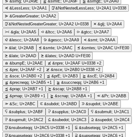
⪞
&simg;
U+2A9E
⪟
&simlE;
U+2A9F
⪠
&simgE;
U+2AA0
⪡
&LessLess;
U+2AA1
⪡̸
&NotNestedLessLess;
U+2AA1 U+0338
⪢
&GreaterGreater;
U+2AA2
⪢̸
&NotNestedGreaterGreater;
U+2AA2 U+0338
⪤
&glj;
U+2AA4
⪥
&gla;
U+2AA5
⪦
&ltcc;
U+2AA6
⪧
&gtcc;
U+2AA7
⪨
&lescc;
U+2AA8
⪩
&gescc;
U+2AA9
⪪
&smt;
U+2AAA
⪫
&lat;
U+2AAB
⪬
&smte;
U+2AAC
⪬︀
&smtes;
U+2AAC U+FE00
⪭
&late;
U+2AAD
⪭︀
&lates;
U+2AAD U+FE00
⪮
&bumpE;
U+2AAE
⪯̸
&npre;
U+2AAF U+0338
+2
⪯
&pre;
U+2AAF
+2
⪰̸
&nsce;
U+2AB0 U+0338
+2
⪰
&sce;
U+2AB0
+2
⪳
&prE;
U+2AB3
⪴
&scE;
U+2AB4
⪵
&precneqq;
U+2AB5
+1
⪶
&succneqq;
U+2AB6
+1
⪷
&prap;
U+2AB7
+1
⪸
&scap;
U+2AB8
+1
⪹
&prnap;
U+2AB9
+1
⪺
&scnap;
U+2ABA
+1
⪻
&Pr;
U+2ABB
⪼
&Sc;
U+2ABC
⪽
&subdot;
U+2ABD
⪾
&supdot;
U+2ABE
⪿
&subplus;
U+2ABF
⫀
&supplus;
U+2AC0
⫁
&submult;
U+2AC1
⫂
&supmult;
U+2AC2
⫃
&subedot;
U+2AC3
⫄
&supedot;
U+2AC4
⫅̸
&nsubseteqq;
U+2AC5 U+0338
+1
⫅
&subseteqq;
U+2AC5
+1
⫆̸
&nsupseteqq;
U+2AC6 U+0338
+1
⫆
&supseteqq;
U+2AC6
+1