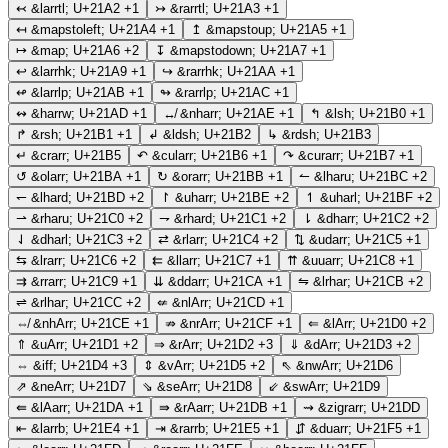
↢
&larrtl;
U+21A2
+1
↣
&rarrtl;
U+21A3
+1
↤
&mapstoleft;
U+21A4
+1
↥
&mapstoup;
U+21A5
+1
↦
&map;
U+21A6
+2
↧
&mapstodown;
U+21A7
+1
↩
&larrhk;
U+21A9
+1
↪
&rarrhk;
U+21AA
+1
↫
&larrlp;
U+21AB
+1
↬
&rarrlp;
U+21AC
+1
↭
&harrw;
U+21AD
+1
↮
&nharr;
U+21AE
+1
↰
&lsh;
U+21B0
+1
↱
&rsh;
U+21B1
+1
↲
&ldsh;
U+21B2
↳
&rdsh;
U+21B3
↵
&crarr;
U+21B5
↶
&cularr;
U+21B6
+1
↷
&curarr;
U+21B7
+1
↺
&olarr;
U+21BA
+1
↻
&orarr;
U+21BB
+1
↼
&lharu;
U+21BC
+2
↽
&lhard;
U+21BD
+2
↾
&uharr;
U+21BE
+2
↿
&uharl;
U+21BF
+2
⇀
&rharu;
U+21C0
+2
⇁
&rhard;
U+21C1
+2
⇂
&dharr;
U+21C2
+2
⇃
&dharl;
U+21C3
+2
⇄
&rlarr;
U+21C4
+2
⇅
&udarr;
U+21C5
+1
⇆
&lrarr;
U+21C6
+2
⇇
&llarr;
U+21C7
+1
⇈
&uuarr;
U+21C8
+1
⇉
&rrarr;
U+21C9
+1
⇊
&ddarr;
U+21CA
+1
⇋
&lrhar;
U+21CB
+2
⇌
&rlhar;
U+21CC
+2
⇍
&nlArr;
U+21CD
+1
⇎
&nhArr;
U+21CE
+1
⇏
&nrArr;
U+21CF
+1
⇐
&lArr;
U+21D0
+2
⇑
&uArr;
U+21D1
+2
⇒
&rArr;
U+21D2
+3
⇓
&dArr;
U+21D3
+2
⇔
&iff;
U+21D4
+3
⇕
&vArr;
U+21D5
+2
⇖
&nwArr;
U+21D6
⇗
&neArr;
U+21D7
⇘
&seArr;
U+21D8
⇙
&swArr;
U+21D9
⇚
&lAarr;
U+21DA
+1
⇛
&rAarr;
U+21DB
+1
⇝
&zigrarr;
U+21DD
⇤
&larrb;
U+21E4
+1
⇥
&rarrb;
U+21E5
+1
⇵
&duarr;
U+21F5
+1