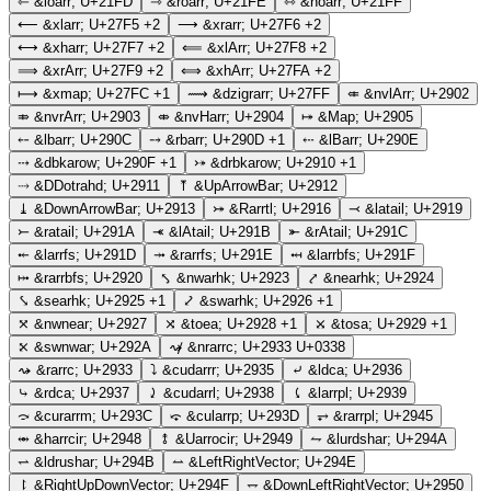
⇽
&loarr;
U+21FD
⇾
&roarr;
U+21FE
⇿
&hoarr;
U+21FF
⟵
&xlarr;
U+27F5
+2
⟶
&xrarr;
U+27F6
+2
⟷
&xharr;
U+27F7
+2
⟸
&xlArr;
U+27F8
+2
⟹
&xrArr;
U+27F9
+2
⟺
&xhArr;
U+27FA
+2
⟼
&xmap;
U+27FC
+1
⟿
&dzigrarr;
U+27FF
⤂
&nvlArr;
U+2902
⤃
&nvrArr;
U+2903
⤄
&nvHarr;
U+2904
⤅
&Map;
U+2905
⤌
&lbarr;
U+290C
⤍
&rbarr;
U+290D
+1
⤎
&lBarr;
U+290E
⤏
&dbkarow;
U+290F
+1
⤐
&drbkarow;
U+2910
+1
⤑
&DDotrahd;
U+2911
⤒
&UpArrowBar;
U+2912
⤓
&DownArrowBar;
U+2913
⤖
&Rarrtl;
U+2916
⤙
&latail;
U+2919
⤚
&ratail;
U+291A
⤛
&lAtail;
U+291B
⤜
&rAtail;
U+291C
⤝
&larrfs;
U+291D
⤞
&rarrfs;
U+291E
⤟
&larrbfs;
U+291F
⤠
&rarrbfs;
U+2920
⤣
&nwarhk;
U+2923
⤤
&nearhk;
U+2924
⤥
&searhk;
U+2925
+1
⤦
&swarhk;
U+2926
+1
⤧
&nwnear;
U+2927
⤨
&toea;
U+2928
+1
⤩
&tosa;
U+2929
+1
⤪
&swnwar;
U+292A
⤳̸
&nrarrc;
U+2933 U+0338
⤳
&rarrc;
U+2933
⤵
&cudarrr;
U+2935
⤶
&ldca;
U+2936
⤷
&rdca;
U+2937
⤸
&cudarrl;
U+2938
⤹
&larrpl;
U+2939
⤼
&curarrm;
U+293C
⤽
&cularrp;
U+293D
⥅
&rarrpl;
U+2945
⥈
&harrcir;
U+2948
⥉
&Uarrocir;
U+2949
⥊
&lurdshar;
U+294A
⥋
&ldrushar;
U+294B
⥎
&LeftRightVector;
U+294E
⥏
&RightUpDownVector;
U+294F
⥐
&DownLeftRightVector;
U+2950