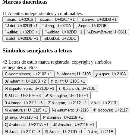
Marcas diacríticas
11
Acentos independientes y combinables.
ˆ
&circ;
U+02C6
ˇ
&caron;
U+02C7
+1
˘
&breve;
U+02D8
+1
˙
&dot;
U+02D9
+1
˚
&ring;
U+02DA
˛
&ogon;
U+02DB
˜
&tilde;
U+02DC
+1
˝
&dblac;
U+02DD
+1
&DownBreve;
U+0311
&tdot;
U+20DB
+1
&DotDot;
U+20DC
Símbolos semejantes a letras
42
Letras de estilo marca registrada, copyright y símbolos
semejantes a letras.
ℂ
&complexes;
U+2102
+1
℅
&incare;
U+2105
ℊ
&gscr;
U+210A
ℋ
&hamilt;
U+210B
+2
ℌ
&Hfr;
U+210C
+1
ℍ
&quaternions;
U+210D
+1
ℎ
&planckh;
U+210E
ℏ
&hbar;
U+210F
+3
ℐ
&imagline;
U+2110
+1
ℑ
&image;
U+2111
+3
ℒ
&lagran;
U+2112
+2
ℓ
&ell;
U+2113
ℕ
&naturals;
U+2115
+1
№
&numero;
U+2116
℗
&copysr;
U+2117
℘
&wp;
U+2118
+1
ℙ
&primes;
U+2119
+1
ℚ
&rationals;
U+211A
+1
ℛ
&realine;
U+211B
+1
ℜ
&real;
U+211C
+3
ℝ
&reals;
U+211D
+1
℞
&rx;
U+211E