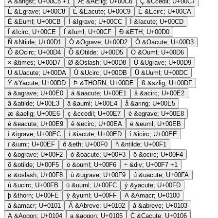
Å
&angst;
U+00C5
+1
Æ
&AElig;
U+00C6
Ç
&Ccedil;
U+00C7
È
&Egrave;
U+00C8
É
&Eacute;
U+00C9
Ê
&Ecirc;
U+00CA
Ë
&Euml;
U+00CB
Ì
&Igrave;
U+00CC
Í
&Iacute;
U+00CD
Î
&Icirc;
U+00CE
Ï
&Iuml;
U+00CF
Ð
&ETH;
U+00D0
Ñ
&Ntilde;
U+00D1
Ò
&Ograve;
U+00D2
Ó
&Oacute;
U+00D3
Ô
&Ocirc;
U+00D4
Õ
&Otilde;
U+00D5
Ö
&Ouml;
U+00D6
×
&times;
U+00D7
Ø
&Oslash;
U+00D8
Ù
&Ugrave;
U+00D9
Ú
&Uacute;
U+00DA
Û
&Ucirc;
U+00DB
Ü
&Uuml;
U+00DC
Ý
&Yacute;
U+00DD
Þ
&THORN;
U+00DE
ß
&szlig;
U+00DF
à
&agrave;
U+00E0
á
&aacute;
U+00E1
â
&acirc;
U+00E2
ã
&atilde;
U+00E3
ä
&auml;
U+00E4
å
&aring;
U+00E5
æ
&aelig;
U+00E6
ç
&ccedil;
U+00E7
è
&egrave;
U+00E8
é
&eacute;
U+00E9
ê
&ecirc;
U+00EA
ë
&euml;
U+00EB
ì
&igrave;
U+00EC
í
&iacute;
U+00ED
î
&icirc;
U+00EE
ï
&iuml;
U+00EF
ð
&eth;
U+00F0
ñ
&ntilde;
U+00F1
ò
&ograve;
U+00F2
ó
&oacute;
U+00F3
ô
&ocirc;
U+00F4
õ
&otilde;
U+00F5
ö
&ouml;
U+00F6
÷
&div;
U+00F7
+1
ø
&oslash;
U+00F8
ù
&ugrave;
U+00F9
ú
&uacute;
U+00FA
û
&ucirc;
U+00FB
ü
&uuml;
U+00FC
ý
&yacute;
U+00FD
þ
&thorn;
U+00FE
ÿ
&yuml;
U+00FF
Ā
&Amacr;
U+0100
ā
&amacr;
U+0101
Ă
&Abreve;
U+0102
ă
&abreve;
U+0103
Ą
&Aogon;
U+0104
ą
&aogon;
U+0105
Ć
&Cacute;
U+0106