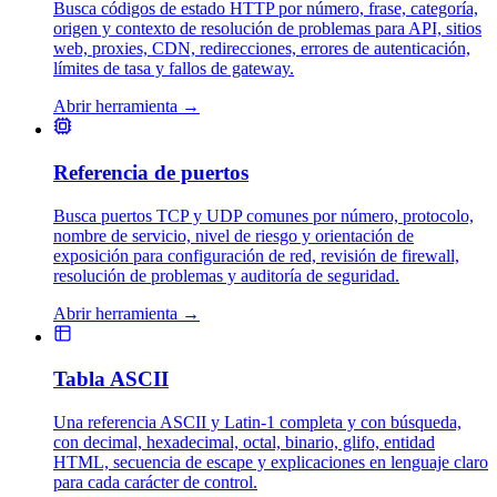
Busca códigos de estado HTTP por número, frase, categoría,
origen y contexto de resolución de problemas para API, sitios
web, proxies, CDN, redirecciones, errores de autenticación,
límites de tasa y fallos de gateway.
Abrir herramienta
→
Referencia de puertos
Busca puertos TCP y UDP comunes por número, protocolo,
nombre de servicio, nivel de riesgo y orientación de
exposición para configuración de red, revisión de firewall,
resolución de problemas y auditoría de seguridad.
Abrir herramienta
→
Tabla ASCII
Una referencia ASCII y Latin-1 completa y con búsqueda,
con decimal, hexadecimal, octal, binario, glifo, entidad
HTML, secuencia de escape y explicaciones en lenguaje claro
para cada carácter de control.