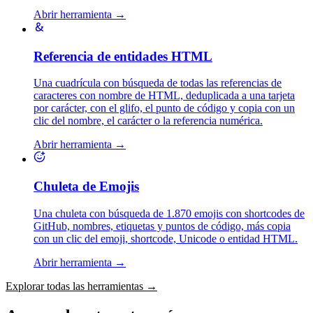
Abrir herramienta
→
Referencia de entidades HTML
Una cuadrícula con búsqueda de todas las referencias de
caracteres con nombre de HTML, deduplicada a una tarjeta
por carácter, con el glifo, el punto de código y copia con un
clic del nombre, el carácter o la referencia numérica.
Abrir herramienta
→
Chuleta de Emojis
Una chuleta con búsqueda de 1.870 emojis con shortcodes de
GitHub, nombres, etiquetas y puntos de código, más copia
con un clic del emoji, shortcode, Unicode o entidad HTML.
Abrir herramienta
→
Explorar todas las herramientas
→