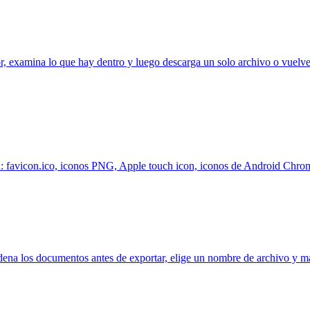
r, examina lo que hay dentro y luego descarga un solo archivo o vuelv
: favicon.ico, iconos PNG, Apple touch icon, iconos de Android Chrom
na los documentos antes de exportar, elige un nombre de archivo y man