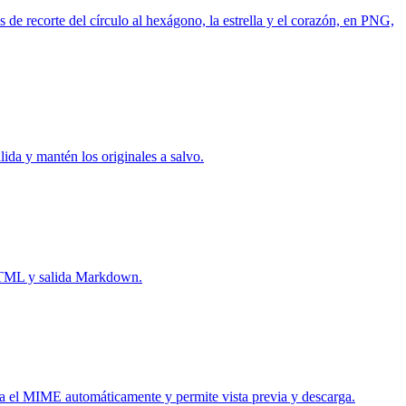
 de recorte del círculo al hexágono, la estrella y el corazón, en PNG,
a y mantén los originales a salvo.
 HTML y salida Markdown.
el MIME automáticamente y permite vista previa y descarga.