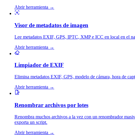
Abrir herramienta
→
Visor de metadatos de imagen
Lee metadatos EXIF, GPS, IPTC, XMP e ICC en local en el nave
Abrir herramienta
→
Limpiador de EXIF
Elimina metadatos EXIF, GPS, modelo de cámara, hora de capt
Abrir herramienta
→
Renombrar archivos por lotes
Renombra muchos archivos a la vez con un renombrador masivo: r
exporta un script.
Abrir herramienta
→