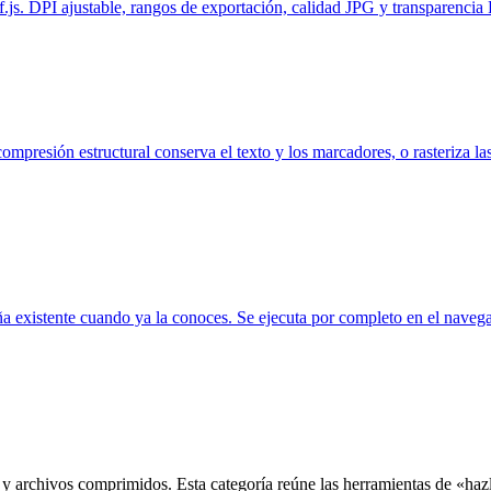
. DPI ajustable, rangos de exportación, calidad JPG y transparencia
presión estructural conserva el texto y los marcadores, o rasteriza l
a existente cuando ya la conoces. Se ejecuta por completo en el navegad
y archivos comprimidos. Esta categoría reúne las herramientas de «hazle