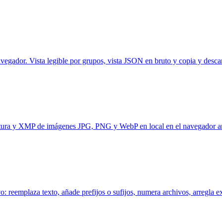
gador. Vista legible por grupos, vista JSON en bruto y copia y desc
ura y XMP de imágenes JPG, PNG y WebP en local en el navegador ant
eemplaza texto, añade prefijos o sufijos, numera archivos, arregla ext