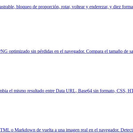
rable, bloqueo de proporción, rotar, voltear y enderezar, y diez formas
ptimizado sin pérdidas en el navegador. Compara el tamaño de salid
Cambia el mismo resultado entre Data URL, Base64 sin formato, CSS,
L o Markdown de vuelta a una imagen real en el navegador. Detecta 