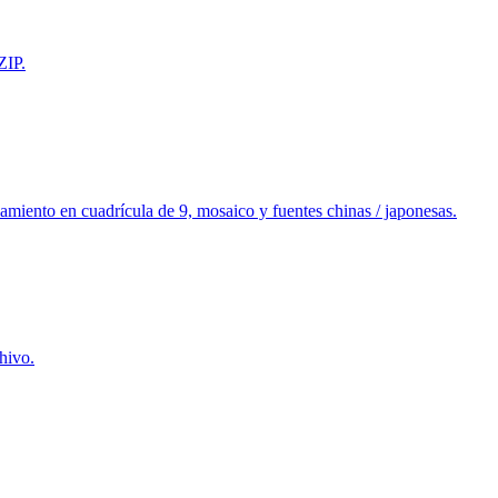
ZIP.
miento en cuadrícula de 9, mosaico y fuentes chinas / japonesas.
hivo.