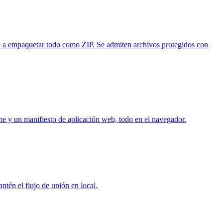
e a empaquetar todo como ZIP. Se admiten archivos protegidos con
e y un manifiesto de aplicación web, todo en el navegador.
tén el flujo de unión en local.