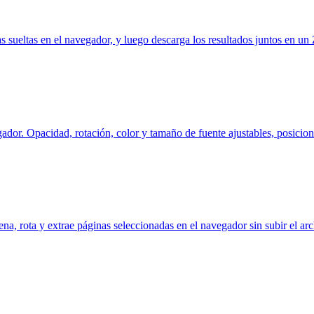
sueltas en el navegador, y luego descarga los resultados juntos en un 
or. Opacidad, rotación, color y tamaño de fuente ajustables, posiciona
a, rota y extrae páginas seleccionadas en el navegador sin subir el arc