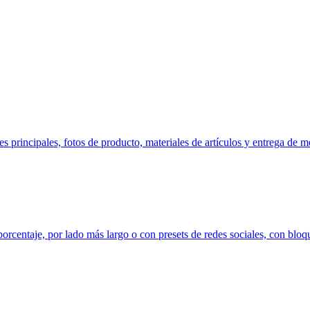
ncipales, fotos de producto, materiales de artículos y entrega de me
orcentaje, por lado más largo o con presets de redes sociales, con bloq