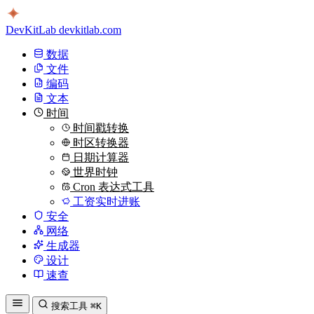
DevKitLab
devkitlab.com
数据
文件
编码
文本
时间
时间戳转换
时区转换器
日期计算器
世界时钟
Cron 表达式工具
工资实时进账
安全
网络
生成器
设计
速查
搜索工具
⌘K