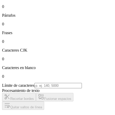
0
Párrafos
0
Frases
0
Caracteres CJK
0
Caracteres en blanco
0
Límite de caracteres
Procesamiento de texto
Recortar bordes
Fusionar espacios
Quitar saltos de línea