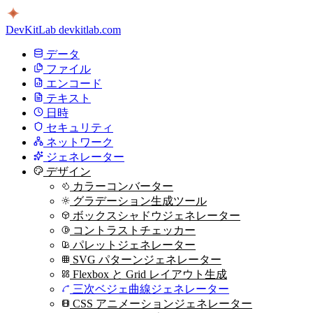
DevKitLab
devkitlab.com
データ
ファイル
エンコード
テキスト
日時
セキュリティ
ネットワーク
ジェネレーター
デザイン
カラーコンバーター
グラデーション生成ツール
ボックスシャドウジェネレーター
コントラストチェッカー
パレットジェネレーター
SVG パターンジェネレーター
Flexbox と Grid レイアウト生成
三次ベジェ曲線ジェネレーター
CSS アニメーションジェネレーター