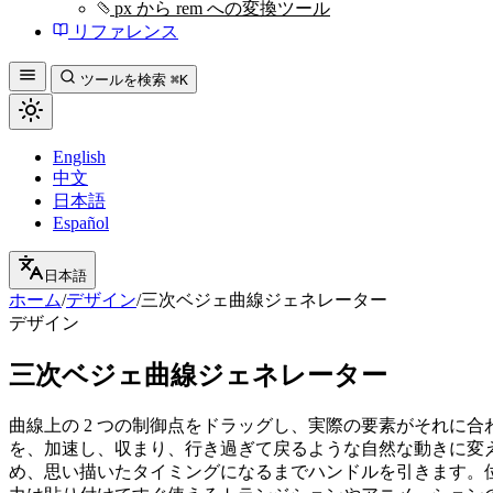
px から rem への変換ツール
リファレンス
ツールを検索
⌘K
English
中文
日本語
Español
日本語
ホーム
/
デザイン
/
三次ベジェ曲線ジェネレーター
デザイン
三次ベジェ曲線ジェネレーター
曲線上の 2 つの制御点をドラッグし、実際の要素がそれに
を、加速し、収まり、行き過ぎて戻るような自然な動きに変え
め、思い描いたタイミングになるまでハンドルを引きます。