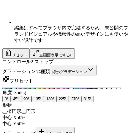
編集はすべてブラウザ内で完結するため、未公開のブ
ランドビジュアルや機密性の高いデザインにも使いや
すい設計です
リセット
全画面表示にする
F
コントロール
2
ストップ
グラデーションの種類
線形グラデーション
プリセット
角度
135
deg
0
°
45
°
90
°
135
°
180
°
225
°
270
°
315
°
形状
楕円形
円形
中心 X
50
%
中心 Y
50
%