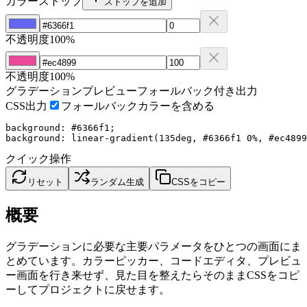
カラーストップ
ストップを追加
不透明度
100
%
不透明度
100
%
グラデーションプレビュー
フォールバック付き出力
CSS出力
フォールバックカラーを含める
background: #6366f1;

background: linear-gradient(135deg, #6366f1 0%, #ec4899
クイック操作
リセット
ランダム生成
CSSをコピー
概要
グラデーションに必要な主要パラメータをひとつの画面にま
とめています。カラーピッカー、コードエディタ、プレビュ
ー画面を行き来せず、見た目を整えたらそのままCSSをコピ
ーしてプロジェクトに戻せます。