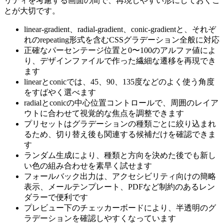
リティを考慮する画面の間で、再現しやすい形にしておくこ
とが大切です。
linear-gradient、radial-gradient、conic-gradientと、それぞ
れのrepeating形式を含むCSSグラデーション全般に対応
正確なパーセンテージ位置と0〜100のアルファ値によ
り、デザインファイルで作った繊細な遷移を再現でき
ます
linearとconicでは、45、90、135度などのよく使う角度
をすばやく選べます
radialとconicの中心位置コントロールで、周囲のレイア
ウトに合わせて視覚的な焦点を調整できます
プリセットはグラデーションの種類ごとに絞り込まれ
るため、切り替え後も関連する候補だけを確認できま
す
ランダム生成により、種類と方向を決めた後でも新し
い色の組み合わせを素早く試せます
フォールバック出力は、アクセシビリティ向けの簡略
表示、メールテンプレート、PDFなど制約のあるレン
ダラーで便利です
プレビュー下のチェッカーボードにより、半透明のグ
ラデーションを確認しやすくなっています