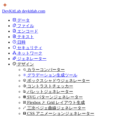
DevKitLab
devkitlab.com
データ
ファイル
エンコード
テキスト
日時
セキュリティ
ネットワーク
ジェネレーター
デザイン
カラーコンバーター
グラデーション生成ツール
ボックスシャドウジェネレーター
コントラストチェッカー
パレットジェネレーター
SVG パターンジェネレーター
Flexbox と Grid レイアウト生成
三次ベジェ曲線ジェネレーター
CSS アニメーションジェネレーター