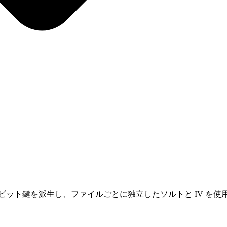
から 256 ビット鍵を派生し、ファイルごとに独立したソルトと IV を使