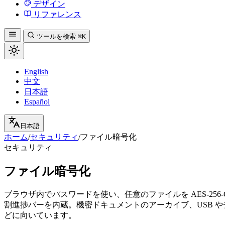
デザイン
リファレンス
ツールを検索
⌘K
English
中文
日本語
Español
日本語
ホーム
/
セキュリティ
/
ファイル暗号化
セキュリティ
ファイル暗号化
ブラウザ内でパスワードを使い、任意のファイルを AES-25
割進捗バーを内蔵。機密ドキュメントのアーカイブ、USB 
どに向いています。