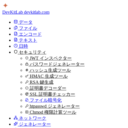
DevKitLab
devkitlab.com
データ
ファイル
エンコード
テキスト
日時
セキュリティ
JWT インスペクター
パスワードジェネレーター
ハッシュ生成ツール
HMAC 生成ツール
RSA 鍵生成
証明書デコーダー
SSL 証明書チェッカー
ファイル暗号化
htpasswd ジェネレーター
Chmod 権限計算ツール
ネットワーク
ジェネレーター