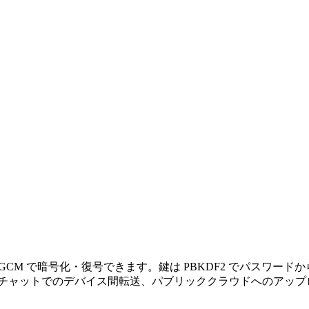
6-GCM で暗号化・復号できます。鍵は PBKDF2 でパスワ
やチャットでのデバイス間転送、パブリッククラウドへのアッ