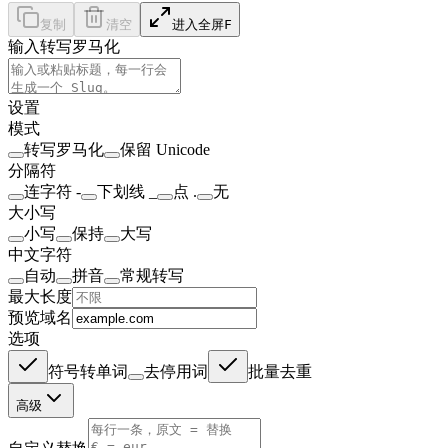
复制
清空
进入全屏
F
输入
转写罗马化
设置
模式
转写罗马化
保留 Unicode
分隔符
连字符 -
下划线 _
点 .
无
大小写
小写
保持
大写
中文字符
自动
拼音
常规转写
最大长度
预览域名
选项
符号转单词
去停用词
批量去重
高级