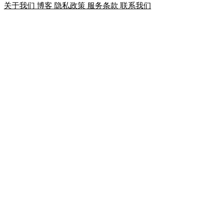
关于我们
博客
隐私政策
服务条款
联系我们
JSON 格式化
对 JSON 进行格式化、压缩、校验和错
误定位，适合阅读接口响应、配置文件和调试日志。
数
据
JSON 差异对比
对两段 JSON 进行 git 风格并排或行内
差异对比，按 JSON Path 列出新增、删除、修改，长字
符串自动展开词级 diff。
数据
JSONPath 与 jq 查询
在同一页面测试 JSONPath 路径表
达式并运行 jq 过滤器，从 JSON 中提取字段、筛选数
组、聚合数据，并实时显示命中条数。
数据
JSON 转换器
在浏览器本地将 JSON 转换为 YAML、
XML、CSV、TOML、JS 对象和 PHP 数组，并提供对
应格式的转换选项。
数据
JSON 转类型生成器
从一段 JSON 样本生成