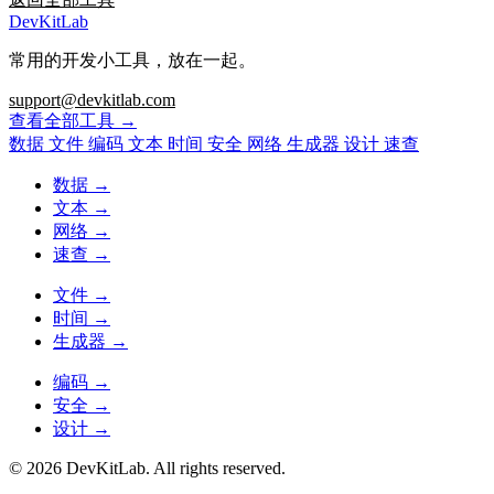
DevKitLab
常用的开发小工具，放在一起。
support@devkitlab.com
查看全部工具
→
数据
文件
编码
文本
时间
安全
网络
生成器
设计
速查
数据
→
文本
→
网络
→
速查
→
文件
→
时间
→
生成器
→
编码
→
安全
→
设计
→
© 2026 DevKitLab. All rights reserved.