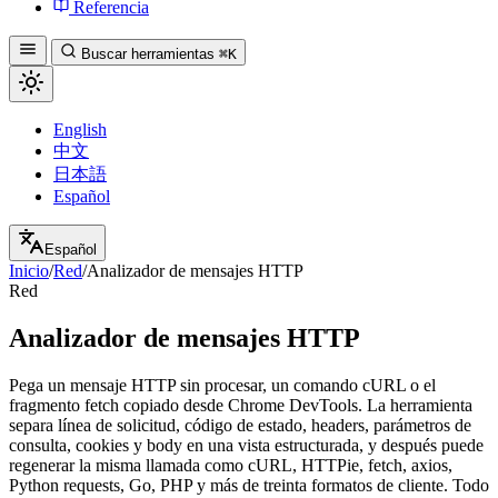
Referencia
Buscar herramientas
⌘K
English
中文
日本語
Español
Español
Inicio
/
Red
/
Analizador de mensajes HTTP
Red
Analizador de mensajes HTTP
Pega un mensaje HTTP sin procesar, un comando cURL o el
fragmento fetch copiado desde Chrome DevTools. La herramienta
separa línea de solicitud, código de estado, headers, parámetros de
consulta, cookies y body en una vista estructurada, y después puede
regenerar la misma llamada como cURL, HTTPie, fetch, axios,
Python requests, Go, PHP y más de treinta formatos de cliente. Todo