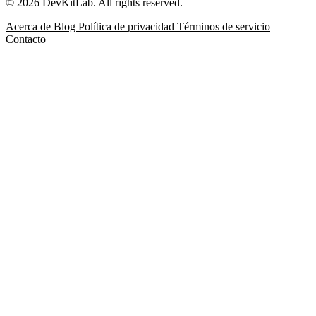
© 2026 DevKitLab. All rights reserved.
Acerca de
Blog
Política de privacidad
Términos de servicio
Contacto
Formateador de JSON
Formatea, minifica, valida e
inspecciona JSON con posicionamiento de errores para
respuestas de API, archivos de configuración y registros de
depuración.
Datos
Diferencias de JSON
Compara dos documentos JSON con
una vista en columnas o unificada al estilo git, una lista de
cambios estructurales indexada por JSON Path y diferencias a
nivel de palabra en las cadenas largas.
Datos
Evaluador de JSONPath y jq
Prueba expresiones JSONPath
y ejecuta filtros jq en una página para extraer campos, filtrar
arreglos, agregar JSON y ver coincidencias mientras
escribes.
Datos