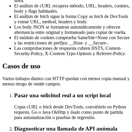
línea.
El análisis de cURL recupera método, URL, headers, cookies,
body y flags habituales.
El análisis de fetch sigue la forma Copy as fetch de DevTools
y extrae URL, method, headers y body.
Los body JSON se formatean automáticamente y ofrecen
alternancia entre original y formateado para copiar de vuelta.
El módulo de cookies comprueba SameSite=None con Secure
y las restricciones de prefijos __Host- y __Secure-.
Las comprobaciones de respuesta cubren HSTS, Content-
Security-Policy, X-Content-Type-Options y Referrer-Policy.
Casos de uso
Varios trabajos diarios con HTTP quedan con menos copia manual y
menos riesgo de omitir campos.
Pasar una solicitud real a un script local
Copia cURL o fetch desde DevTools, conviértelo en Python
requests, Go o Java OkHttp y úsalo como punto de partida
para automatización o pruebas de regresión.
Diagnosticar una llamada de API anómala