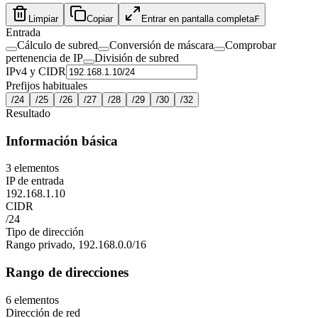
Limpiar
Copiar
Entrar en pantalla completa
F
Entrada
Cálculo de subred
Conversión de máscara
Comprobar
pertenencia de IP
División de subred
IPv4 y CIDR
Prefijos habituales
/
24
/
25
/
26
/
27
/
28
/
29
/
30
/
32
Resultado
Información básica
3
elementos
IP de entrada
192.168.1.10
CIDR
/24
Tipo de dirección
Rango privado, 192.168.0.0/16
Rango de direcciones
6
elementos
Dirección de red