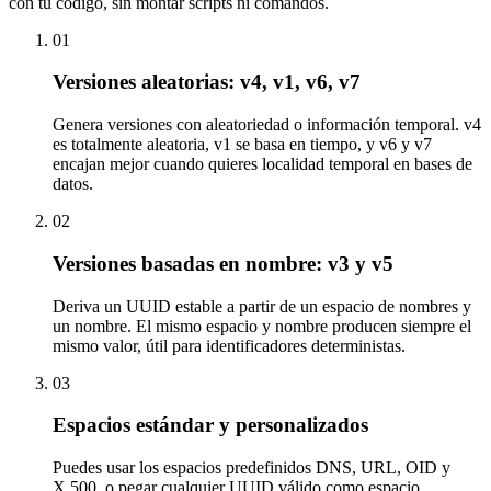
con tu código, sin montar scripts ni comandos.
01
Versiones aleatorias: v4, v1, v6, v7
Genera versiones con aleatoriedad o información temporal. v4
es totalmente aleatoria, v1 se basa en tiempo, y v6 y v7
encajan mejor cuando quieres localidad temporal en bases de
datos.
02
Versiones basadas en nombre: v3 y v5
Deriva un UUID estable a partir de un espacio de nombres y
un nombre. El mismo espacio y nombre producen siempre el
mismo valor, útil para identificadores deterministas.
03
Espacios estándar y personalizados
Puedes usar los espacios predefinidos DNS, URL, OID y
X.500, o pegar cualquier UUID válido como espacio