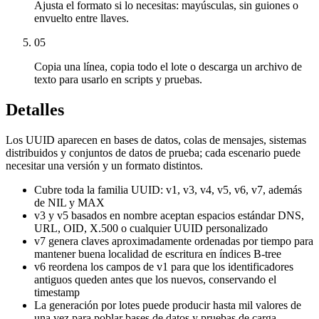
Ajusta el formato si lo necesitas: mayúsculas, sin guiones o
envuelto entre llaves.
05
Copia una línea, copia todo el lote o descarga un archivo de
texto para usarlo en scripts y pruebas.
Detalles
Los UUID aparecen en bases de datos, colas de mensajes, sistemas
distribuidos y conjuntos de datos de prueba; cada escenario puede
necesitar una versión y un formato distintos.
Cubre toda la familia UUID: v1, v3, v4, v5, v6, v7, además
de NIL y MAX
v3 y v5 basados en nombre aceptan espacios estándar DNS,
URL, OID, X.500 o cualquier UUID personalizado
v7 genera claves aproximadamente ordenadas por tiempo para
mantener buena localidad de escritura en índices B-tree
v6 reordena los campos de v1 para que los identificadores
antiguos queden antes que los nuevos, conservando el
timestamp
La generación por lotes puede producir hasta mil valores de
una vez para poblar bases de datos y pruebas de carga