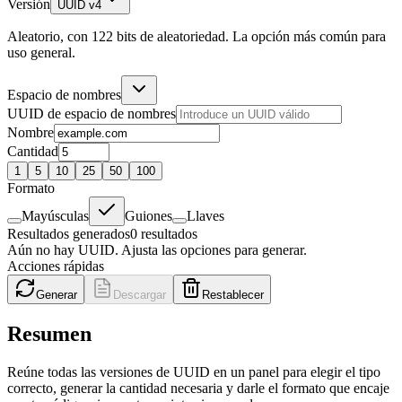
Versión
UUID v4
Aleatorio, con 122 bits de aleatoriedad. La opción más común para
uso general.
Espacio de nombres
UUID de espacio de nombres
Nombre
Cantidad
1
5
10
25
50
100
Formato
Mayúsculas
Guiones
Llaves
Resultados generados
0
resultados
Aún no hay UUID. Ajusta las opciones para generar.
Acciones rápidas
Generar
Descargar
Restablecer
Resumen
Reúne todas las versiones de UUID en un panel para elegir el tipo
correcto, generar la cantidad necesaria y darle el formato que encaje