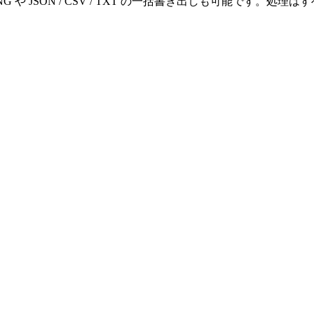
 や JSON / CSV / TXT の一括書き出しも可能です