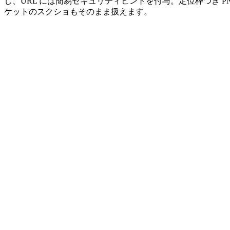
し、URL には簡易セキュリティヒントを付与。定位枠つき PNG
ケットのスクショもそのまま扱えます。