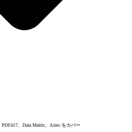
ar、PDF417、Data Matrix、Aztec をカバー