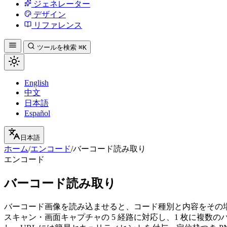
ジェネレーター
デザイン
リファレンス
ツールを検索
⌘K
English
中文
日本語
Español
日本語
ホーム
/
エンコード
/
バーコード読み取り
エンコード
バーコード読み取り
バーコード画像を読み込ませると、コード種別と内容をその
スキャン・画面キャプチャの 5 経路に対応し、1 枚に複数のバ