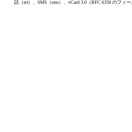
話（tel）、SMS（sms）、vCard 3.0（RFC 6350