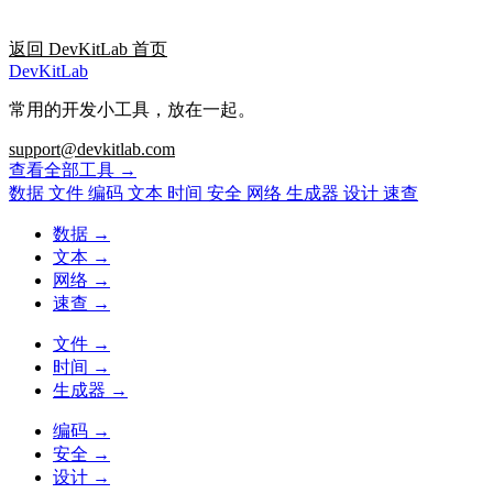
返回 DevKitLab 首页
DevKitLab
常用的开发小工具，放在一起。
support@devkitlab.com
查看全部工具
→
数据
文件
编码
文本
时间
安全
网络
生成器
设计
速查
数据
→
文本
→
网络
→
速查
→
文件
→
时间
→
生成器
→
编码
→
安全
→
设计
→