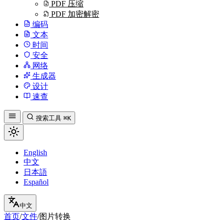
PDF 压缩
PDF 加密解密
编码
文本
时间
安全
网络
生成器
设计
速查
搜索工具
⌘K
English
中文
日本語
Español
中文
首页
/
文件
/
图片转换