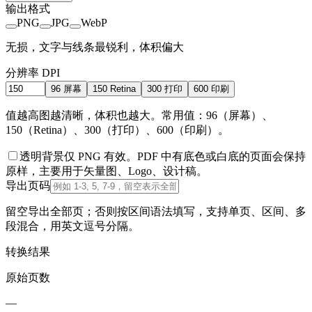
输出格式
PNG
JPG
WebP
无损，文字与线条最锐利，体积偏大
分辨率 DPI
96 屏幕
150 Retina
300 打印
600 印刷
值越高图越清晰，体积也越大。常用值：96（屏幕）、
150（Retina）、300（打印）、600（印刷）。
透明背景
仅 PNG 有效。PDF 中有底色或白底的页面会保持
原样，主要用于矢量图、Logo、设计稿。
导出页码
留空导出全部页；否则按区间语法填写，支持单页、区间、多
段混合，用英文逗号分隔。
转换结果
原始页数
—