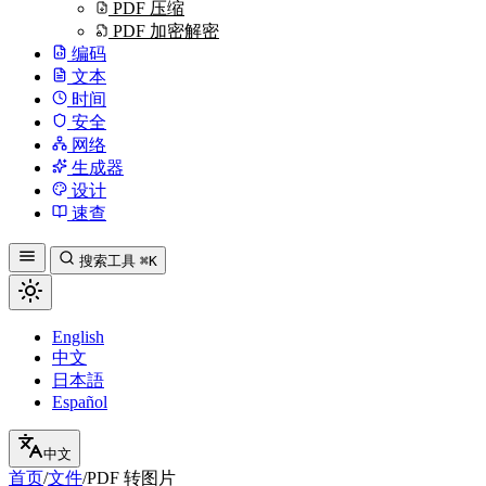
PDF 压缩
PDF 加密解密
编码
文本
时间
安全
网络
生成器
设计
速查
搜索工具
⌘K
English
中文
日本語
Español
中文
首页
/
文件
/
PDF 转图片