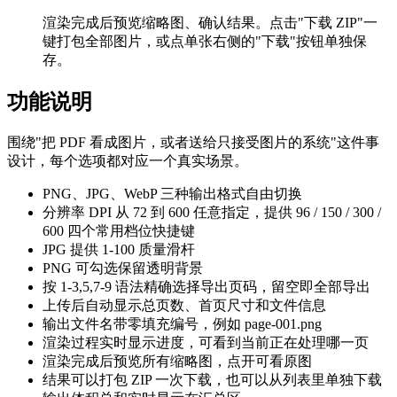
渲染完成后预览缩略图、确认结果。点击"下载 ZIP"一
键打包全部图片，或点单张右侧的"下载"按钮单独保
存。
功能说明
围绕"把 PDF 看成图片，或者送给只接受图片的系统"这件事
设计，每个选项都对应一个真实场景。
PNG、JPG、WebP 三种输出格式自由切换
分辨率 DPI 从 72 到 600 任意指定，提供 96 / 150 / 300 /
600 四个常用档位快捷键
JPG 提供 1-100 质量滑杆
PNG 可勾选保留透明背景
按 1-3,5,7-9 语法精确选择导出页码，留空即全部导出
上传后自动显示总页数、首页尺寸和文件信息
输出文件名带零填充编号，例如 page-001.png
渲染过程实时显示进度，可看到当前正在处理哪一页
渲染完成后预览所有缩略图，点开可看原图
结果可以打包 ZIP 一次下载，也可以从列表里单独下载