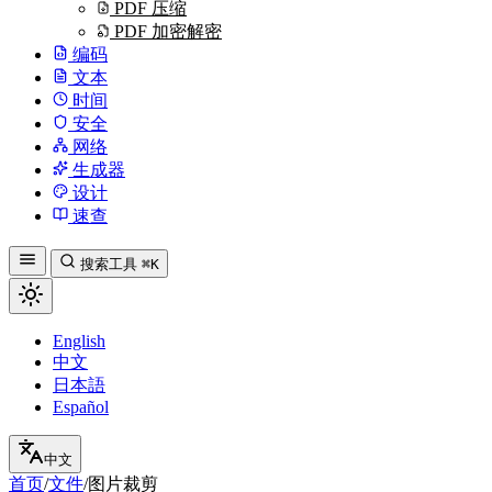
PDF 压缩
PDF 加密解密
编码
文本
时间
安全
网络
生成器
设计
速查
搜索工具
⌘K
English
中文
日本語
Español
中文
首页
/
文件
/
图片裁剪