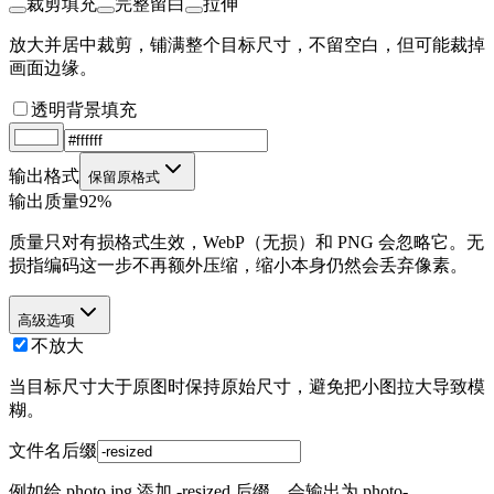
裁剪填充
完整留白
拉伸
放大并居中裁剪，铺满整个目标尺寸，不留空白，但可能裁掉
画面边缘。
透明背景填充
输出格式
保留原格式
输出质量
92%
质量只对有损格式生效，WebP（无损）和 PNG 会忽略它。无
损指编码这一步不再额外压缩，缩小本身仍然会丢弃像素。
高级选项
不放大
当目标尺寸大于原图时保持原始尺寸，避免把小图拉大导致模
糊。
文件名后缀
例如给 photo.jpg 添加 -resized 后缀，会输出为 photo-