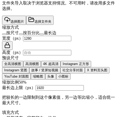
文件夹导入取决于浏览器支持情况。不可用时，请改用多文件
选择。
选择图片
选择文件夹
缩放方式
按尺寸
按百分比
最长边
宽度（px）
高度（px）
预设尺寸
全高清横图
高清横图
4K 超高清
Instagram 正方形
Instagram 竖图
故事 / 竖屏短视频
社交分享封面
X 资料页头图
YouTube 封面图
缩略图
头像
小图标
缩放比例
50
%
最长边上限（px）
把较长的一边限制到这个像素值，另一边等比缩小，适合统一
最大尺寸。
填充方式