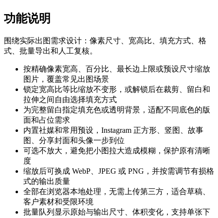
功能说明
围绕实际出图需求设计：像素尺寸、宽高比、填充方式、格
式、批量导出和人工复核。
按精确像素宽高、百分比、最长边上限或预设尺寸缩放
图片，覆盖常见出图场景
锁定宽高比等比缩放不变形，或解锁后在裁剪、留白和
拉伸之间自由选择填充方式
为完整留白指定填充色或透明背景，适配不同底色的版
面和占位需求
内置社媒和常用预设，Instagram 正方形、竖图、故事
图、分享封面和头像一步到位
可选不放大，避免把小图拉大造成模糊，保护原有清晰
度
缩放后可换成 WebP、JPEG 或 PNG，并按需调节有损格
式的输出质量
全部在浏览器本地处理，无需上传第三方，适合草稿、
客户素材和受限环境
批量队列显示原始与输出尺寸、体积变化，支持单张下