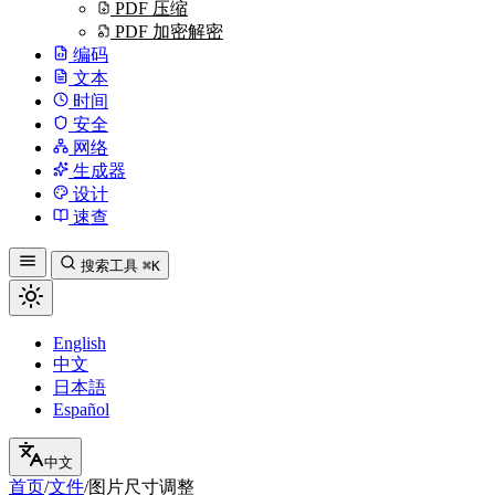
PDF 压缩
PDF 加密解密
编码
文本
时间
安全
网络
生成器
设计
速查
搜索工具
⌘K
English
中文
日本語
Español
中文
首页
/
文件
/
图片尺寸调整