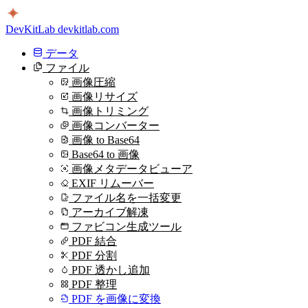
DevKitLab
devkitlab.com
データ
ファイル
画像圧縮
画像リサイズ
画像トリミング
画像コンバーター
画像 to Base64
Base64 to 画像
画像メタデータビューア
EXIF リムーバー
ファイル名を一括変更
アーカイブ解凍
ファビコン生成ツール
PDF 結合
PDF 分割
PDF 透かし追加
PDF 整理
PDF を画像に変換