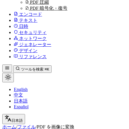
PDF 圧縮
PDF 暗号化・復号
エンコード
テキスト
日時
セキュリティ
ネットワーク
ジェネレーター
デザイン
リファレンス
ツールを検索
⌘K
English
中文
日本語
Español
日本語
ホーム
/
ファイル
/
PDF を画像に変換