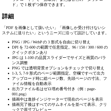
ド」で 1 枚ずつ保存できます。
詳細
「PDF を画像として扱いたい」「画像しか受け付けないシ
ステムに送りたい」というニーズに沿って設計しています。
PNG / JPG / WebP の 3 形式を自由に切り替え
DPI を 72-600 の範囲で任意指定。96 / 150 / 300 / 600 の
クイックボタンあり
JPG は 1-100 の品質スライダーでサイズと画質のバラ
ンス調整
PNG では透明背景オプションをチェックで切り替え
1-3, 5, 7-9 形式のページ範囲指定。空欄ですべて出力
アップロード時に総ページ数、先頭ページの寸法、フ
ァイル情報を自動表示
出力ファイル名はゼロ埋め番号付き（例：page-
001.png）
描画中は進捗インジケーターで現在のページを表示
描画完了後はすべてのサムネイルを並べて表示、クリ
ックで原寸プレビュー