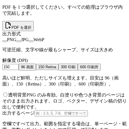
PDF を 1 つ選択してください。すべての処理はブラウザ内
で完結します。
PDF を選択
出力形式
PNG
JPG
WebP
可逆圧縮、文字や線が最もシャープ、サイズは大きめ
解像度 (DPI)
96 画面
150 Retina
300 印刷
600 印刷所
高いほど鮮明、ただしサイズも増えます。目安は 96（画
面）、150（Retina）、300（印刷）、600（印刷所）。
透明背景
PNG のみ有効。白塗りや色つき背景のページは
そのまま出力されます。ロゴ、ベクター、デザイン稿の切り
出しで便利です。
出力するページ
空欄ですべて出力。範囲を指定する場合は、単一ページ・範