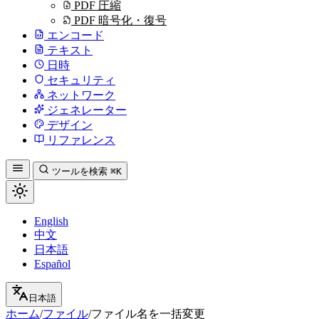
PDF 圧縮
PDF 暗号化・復号
エンコード
テキスト
日時
セキュリティ
ネットワーク
ジェネレーター
デザイン
リファレンス
ツールを検索
⌘K
English
中文
日本語
Español
日本語
ホーム
/
ファイル
/
ファイル名を一括変更