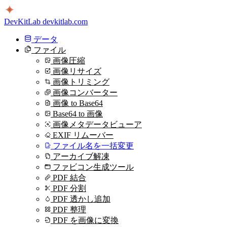
DevKitLab
devkitlab.com
データ
ファイル
画像圧縮
画像リサイズ
画像トリミング
画像コンバーター
画像 to Base64
Base64 to 画像
画像メタデータビューア
EXIF リムーバー
ファイル名を一括変更
アーカイブ解凍
ファビコン生成ツール
PDF 結合
PDF 分割
PDF 透かし追加
PDF 整理
PDF を画像に変換