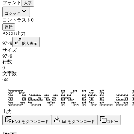
フォント
太字
ゴシック
コントラスト
0
反転
ASCII 出力
97×9
拡大表示
サイズ
97×9
行数
9
文字数
665
    %@@@@@@@@+                         @@@    :@@@   @@@  =++    @@%                   @
    %@@    :@@@                        @@@   @@@          %@@    @@%                   @
    %@@      @@@  %@@@@@@=  @@@   @@@  @@@ @@@       @@# @@@@@@  @@%        @@@@@@@@   @
    %@@      @@@ @@@    @@- =@@  -@@   @@@@@@@       @@#  %@@    @@%        ++   :@@   @
    %@@      @@@ @@@@@@@@@@  @@@ @@=   @@@. @@@*     @@#  %@@    @@%        @@@@@%@@   @
    %@@    .@@@  #@@    :::   @@*@@    @@@    @@@    @@#  %@@    @@%       %@@   @@@   @
    %@@@@@@@@*    :@@@@@@:     @@@     @@@     @@@%  @@#   @@@@  @@@@@@@@@  @@@@@.@@   @
出力
PNG をダウンロード
.txt をダウンロード
コピー