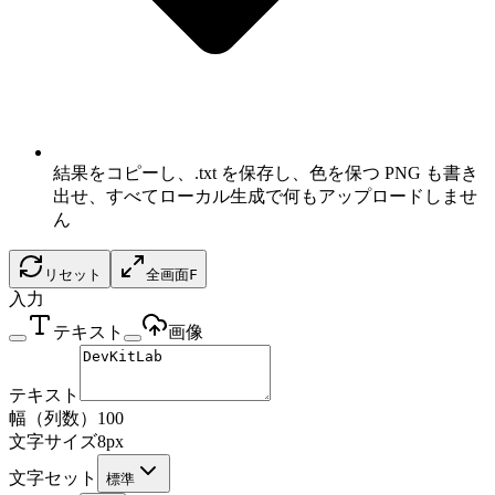
結果をコピーし、.txt を保存し、色を保つ PNG も書き
出せ、すべてローカル生成で何もアップロードしませ
ん
リセット
全画面
F
入力
テキスト
画像
テキスト
幅（列数）
100
文字サイズ
8
px
文字セット
標準