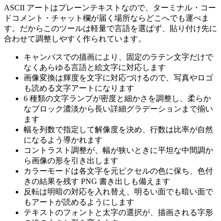
ASCII アートはプレーンテキストなので、ターミナル・コー
ドコメント・チャット欄が届く場所ならどこへでも運べま
す。だからこのツールは軽量で言語を選ばず、貼り付け先に
合わせて調整しやすく作られています。
キャンバスでの描画により、固定のラテン文字だけで
なくあらゆる言語と絵文字に対応します
画像変換は輝度を文字に対応づけるので、写真やロゴ
も読める文字アートになります
6 種類の文字ランプが密度と細かさを調整し、柔らか
なブロック濃淡から長い詳細グラデーションまで揃い
ます
幅を列数で指定して解像度を決め、行数は比率が自然
になるよう導かれます
コントラスト調整が、幅が狭いときに平坦な中間調か
ら画像の形を引き出します
カラーモードは各文字を元ピクセルの色に保ち、色付
きの結果を残す PNG 書き出しも備えます
反転は明暗の対応を入れ替え、明るい面でも暗い面で
もアートが読めるようにします
テキストのフォントと太字の選択が、描画される字形