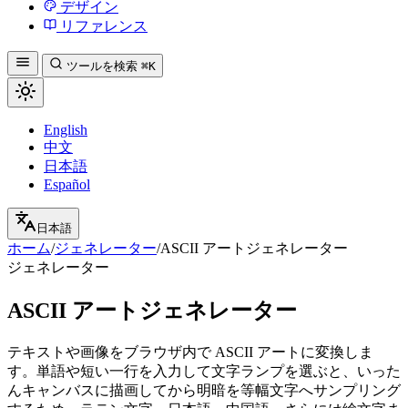
デザイン
リファレンス
ツールを検索
⌘K
English
中文
日本語
Español
日本語
ホーム
/
ジェネレーター
/
ASCII アートジェネレーター
ジェネレーター
ASCII アートジェネレーター
テキストや画像をブラウザ内で ASCII アートに変換しま
す。単語や短い一行を入力して文字ランプを選ぶと、いった
んキャンバスに描画してから明暗を等幅文字へサンプリング