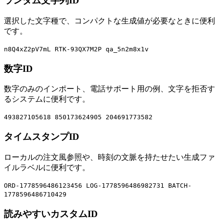
ランダム文字列ID
選択した文字種で、コンパクトな生成値が必要なときに便利
です。
n8Q4xZ2pV7mL
RTK-93QX7M2P
qa_5n2m8x1v
数字ID
数字のみのインポート、電話サポート用の例、文字を拒否す
るシステムに便利です。
493827105618
850173624905
204691773582
タイムスタンプID
ローカルの注文風参照や、時刻の文脈を持たせたい生成ファ
イルラベルに便利です。
ORD-1778596486123456
LOG-1778596486982731
BATCH-
1778596486710429
読みやすいカスタムID