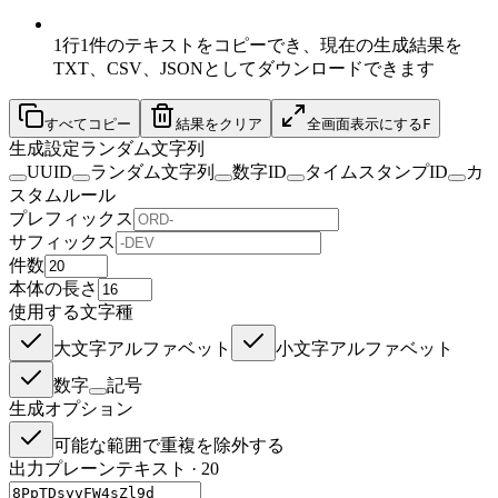
1行1件のテキストをコピーでき、現在の生成結果を
TXT、CSV、JSONとしてダウンロードできます
すべてコピー
結果をクリア
全画面表示にする
F
生成設定
ランダム文字列
UUID
ランダム文字列
数字ID
タイムスタンプID
カ
スタムルール
プレフィックス
サフィックス
件数
本体の長さ
使用する文字種
大文字アルファベット
小文字アルファベット
数字
記号
生成オプション
可能な範囲で重複を除外する
出力
プレーンテキスト
·
20