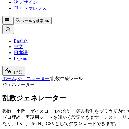
デザイン
リファレンス
ツールを検索
⌘K
English
中文
日本語
Español
日本語
ホーム
/
ジェネレーター
/
乱数生成ツール
ジェネレーター
乱数ジェネレーター
整数、小数、ダイスロールの合計、等差数列をブラウザ内で
ゼロ埋め、再現用シードを細かく設定できます。テスト、サ
たり、TXT、JSON、CSVとしてダウンロードできます。