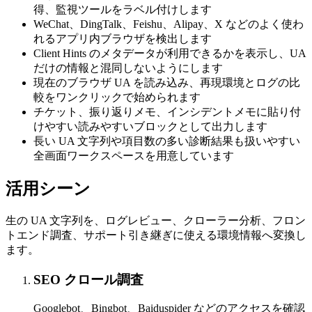
得、監視ツールをラベル付けします
WeChat、DingTalk、Feishu、Alipay、X などのよく使わ
れるアプリ内ブラウザを検出します
Client Hints のメタデータが利用できるかを表示し、UA
だけの情報と混同しないようにします
現在のブラウザ UA を読み込み、再現環境とログの比
較をワンクリックで始められます
チケット、振り返りメモ、インシデントメモに貼り付
けやすい読みやすいブロックとして出力します
長い UA 文字列や項目数の多い診断結果も扱いやすい
全画面ワークスペースを用意しています
活用シーン
生の UA 文字列を、ログレビュー、クローラー分析、フロン
トエンド調査、サポート引き継ぎに使える環境情報へ変換し
ます。
SEO クロール調査
Googlebot、Bingbot、Baiduspider などのアクセスを確認