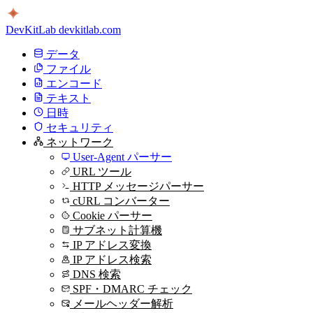
DevKitLab
devkitlab.com
データ
ファイル
エンコード
テキスト
日時
セキュリティ
ネットワーク
User-Agent パーサー
URL ツール
HTTP メッセージパーサー
cURL コンバーター
Cookie パーサー
サブネット計算機
IP アドレス変換
IP アドレス検索
DNS 検索
SPF・DMARC チェック
メールヘッダー解析