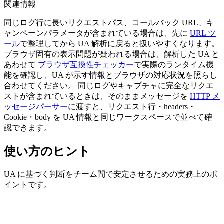
関連情報
同じログ行に長いリクエストパス、コールバック URL、キ
ャンペーンパラメータが含まれている場合は、先に
URL ツ
ール
で整理してから UA 解析に戻ると扱いやすくなります。
ブラウザ固有の表示問題が疑われる場合は、解析した UA と
あわせて
ブラウザ互換性チェッカー
で実際のランタイム機
能を確認し、UA が示す情報とブラウザの対応状況を照らし
合わせてください。 同じログやキャプチャに完全なリクエ
ストが含まれているときは、そのままメッセージを
HTTP メ
ッセージパーサー
に渡すと、リクエスト行・headers・
Cookie・body を UA 情報と同じワークスペースで並べて確
認できます。
使い方のヒント
UA に基づく判断をチーム間で安定させるための実務上のポ
イントです。